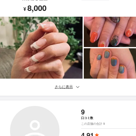
8,000
¥
さらに表示
9
口コミ数
この店舗の合計 9
4.91