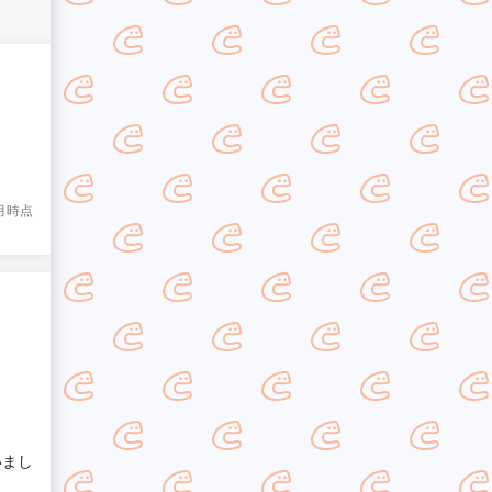
8月時点
いまし