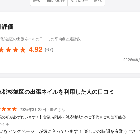
最初
前の50件
次の50件
最後
計評価
都杉並区の出張ネイルの口コミの平均点と累計数
4.92
(67)
2026年
京都杉並区の出張ネイルを利用した人の口コミ
2025年3月22日・匿名さん
長の私が必ず伺います！】営業時間外・対応地域外のご予約もご相談可能◎
ネイル
いなピンクベージュが気に入っています！ 楽しいお時間を有難うござ
♪