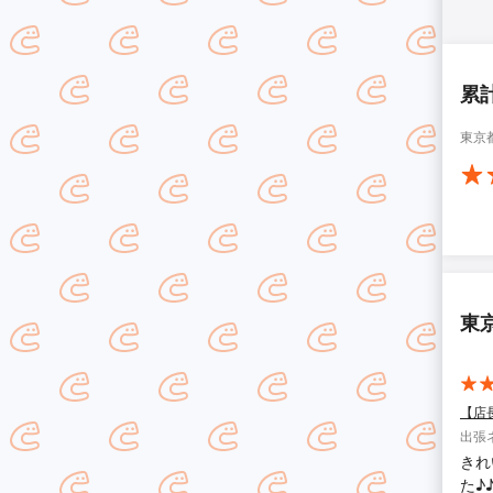
累
東京
東
【店
出張
きれ
た♪