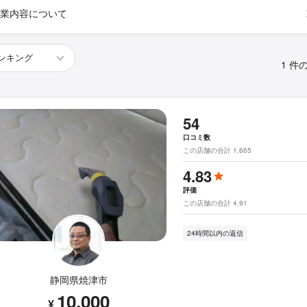
業内容について
1 件
54
口コミ数
この店舗の合計 1,665
4.83
評価
この店舗の合計 4.91
24時間以内の返信
静岡県焼津市
10,000
¥