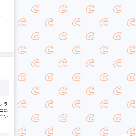
！
ンラ
ニに
ニン