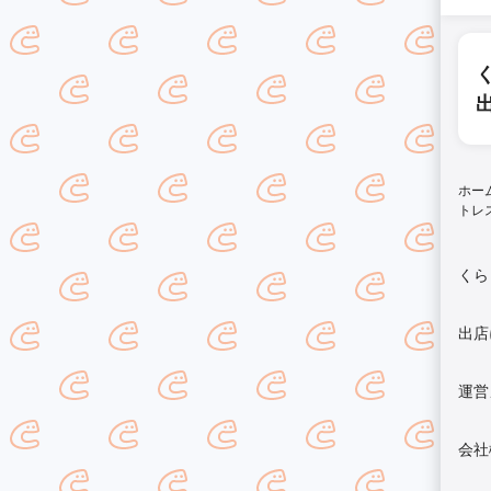
ホー
トレ
くら
出店
運営
会社