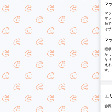
マ
マッ
マッ
頼で
はサ
マ
睡眠
かし
なり
える
す。
エ
静岡