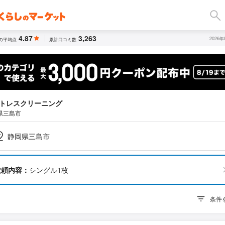
4.87
3,263
2026
の平均点
累計口コミ数
トレスクリーニング
県三島市
静岡県三島市
依頼内容：
シングル1枚
条件