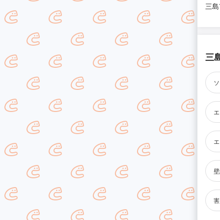
三島
三
ソ
エ
エ
壁
害