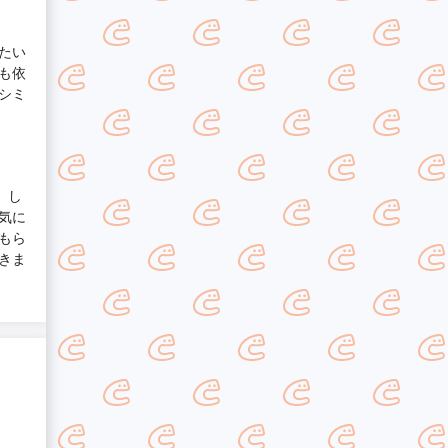
たい
も依
シミ
。し
気に
もら
きま