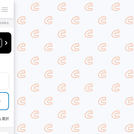
年8月時点
を選択