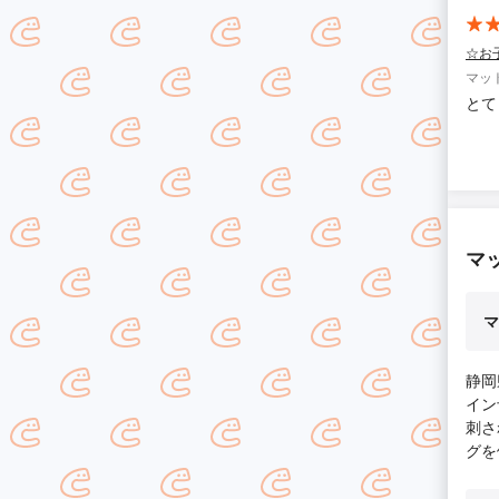
☆お
マッ
とて
マ
マ
静岡
イン
刺さ
グを