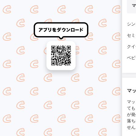
マ
シン
セミ
クイ
ベビ
マ
マッ
ても
が発
落ち
せん