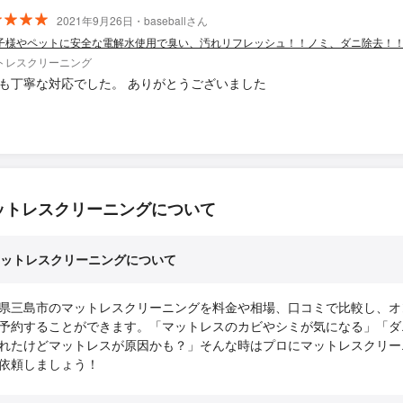
2021年9月26日・baseballさん
子様やペットに安全な電解水使用で臭い、汚れリフレッシュ！！ノミ、ダニ除去！
トレスクリーニング
も丁寧な対応でした。 ありがとうございました
ットレスクリーニングについて
ットレスクリーニングについて
県三島市のマットレスクリーニングを料金や相場、口コミで比較し、オ
予約することができます。「マットレスのカビやシミが気になる」「ダ
れたけどマットレスが原因かも？」そんな時はプロにマットレスクリー
依頼しましょう！