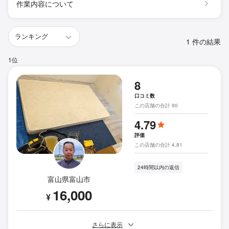
作業内容について
1 件の結果
1位
8
口コミ数
この店舗の合計 90
4.79
評価
この店舗の合計 4.81
24時間以内の返信
富山県富山市
16,000
¥
さらに表示