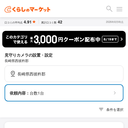
4.91
42
2026年8月時点
口コミの平均点
累計口コミ数
見守りカメラの設置・設定
長崎県西彼杵郡
長崎県西彼杵郡
依頼内容：
台数1台
条件を選択