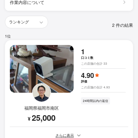
作業内容について
2 件の結果
1位
1
口コミ数
この店舗の合計 33
4.90
評価
この店舗の合計 4.93
24時間以内の返信
福岡県福岡市南区
25,000
¥
さらに表示