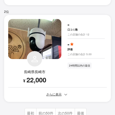
2位
-
口コミ数
この店舗の合計 12
-
評価
この店舗の合計 5.00
24時間以内の返信
長崎県長崎市
22,000
¥
さらに表示
最初
前の50件
次の50件
最後