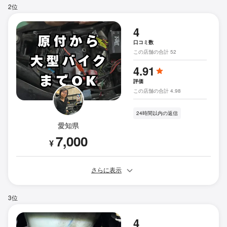
2位
4
口コミ数
この店舗の合計 52
4.91
評価
この店舗の合計 4.98
24時間以内の返信
愛知県
7,000
¥
さらに表示
3位
4