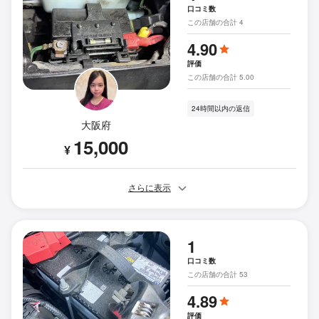
口コミ数
この店舗の合計 4
4.90
評価
この店舗の合計 5.00
24時間以内の返信
大阪府
15,000
¥
さらに表示
1
口コミ数
この店舗の合計 53
4.89
評価