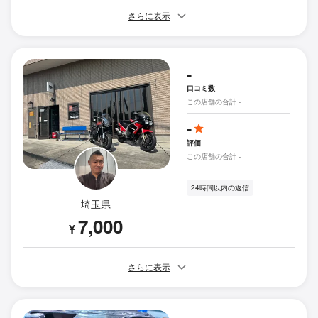
さらに表示
-
口コミ数
この店舗の合計 -
-
評価
この店舗の合計 -
24時間以内の返信
埼玉県
7,000
¥
さらに表示