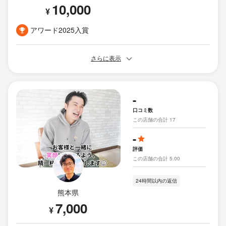
10,000
¥
アワード2025入賞
さらに表示
-
口コミ数
この店舗の合計 17
-
評価
この店舗の合計 5.00
24時間以内の返信
熊本県
7,000
¥