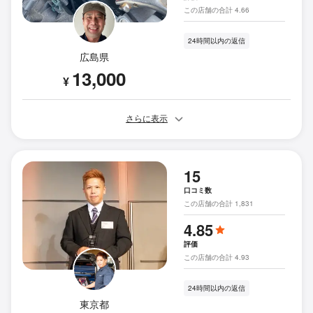
この店舗の合計 4.66
24時間以内の返信
広島県
13,000
¥
さらに表示
15
口コミ数
この店舗の合計 1,831
4.85
評価
この店舗の合計 4.93
24時間以内の返信
東京都