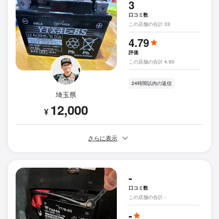
3
口コミ数
この店舗の合計 33
4.79
評価
この店舗の合計 4.90
24時間以内の返信
埼玉県
12,000
¥
さらに表示
-
口コミ数
この店舗の合計 -
-