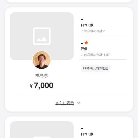
-
口コミ数
この店舗の合計 8
-
評価
この店舗の合計 4.87
24時間以内の返信
福島県
7,000
¥
さらに表示
-
口コミ数