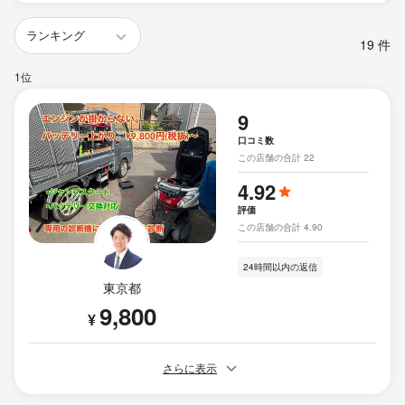
19 件
1位
9
口コミ数
この店舗の合計 22
4.92
評価
この店舗の合計 4.90
24時間以内の返信
東京都
9,800
¥
さらに表示