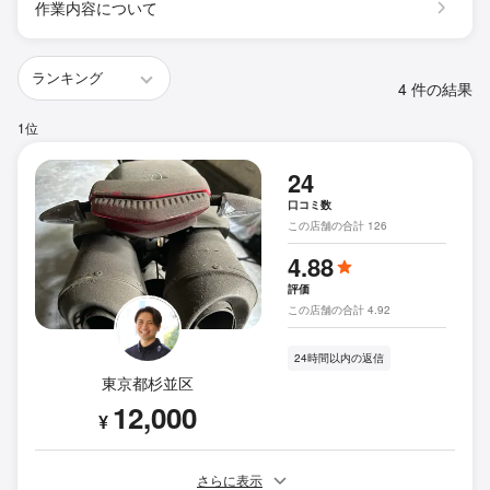
作業内容について
4 件の結果
1位
24
口コミ数
この店舗の合計 126
4.88
評価
この店舗の合計 4.92
24時間以内の返信
東京都杉並区
12,000
¥
さらに表示