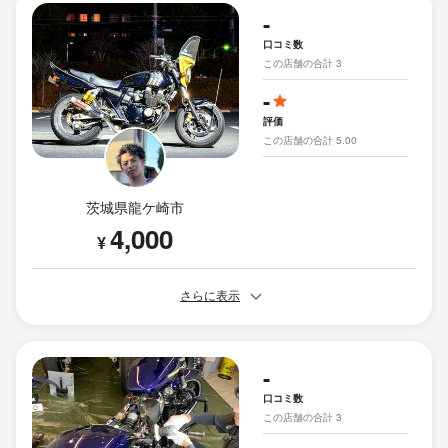
-
口コミ数
この店舗の合計 3
-
評価
この店舗の合計 5.00
茨城県龍ケ崎市
4,000
¥
さらに表示
-
口コミ数
この店舗の合計 3