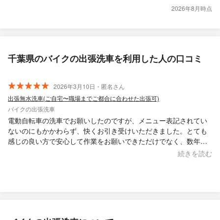
2026年8月時点
千葉県のバイクの出張洗車を利用した人の口コミ
2026年3月10日・匿名さん
出張無水洗車(ご自宅〜職場までご都合に合わせた出張可)
バイクの出張洗車
電動自転車の洗車でお願いしたのですが、メニュー表記されてい
ないのにもかかわらず、快くお引き受けいただきました。とても
感じの良い方で安心して作業をお願いできただけでなく、数年放
置して汚れまみれの自転車をピカピカにしていただきました！ お
続きを読む
願いして本当に良かったです！！ また何かあれば、ぜひご相談し
たいです！