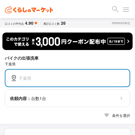
4.90
26
2026年8月時点
口コミの平均点
累計口コミ数
バイクの出張洗車
千葉県
千葉県
依頼内容：
台数1台
条件を選択