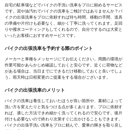
自宅の駐車場などでバイクの手洗い洗車をプロに頼めるサービス
です。泥や油汚れでバイクの洗車をご検討ではありませんか？バ
イクの出張洗車をプロに依頼すれば待ち時間、移動の手間、道具
の準備や片付けも必要なく、細かく丁寧に洗ってくれます。足回
りや撥水コーティングもしてくれるので、自分でするのは大変と
いったお客様におすすめサービスです。
バイクの出張洗車を予約する際のポイント
メーカーと車種をメッセージにてお伝えください。周囲の環境が
作業可能かあらかじめ確認しておくと安心です。近くに荷物など
がある場合は、当日までにできるだけ移動しておくと良いでしょ
う。雨天時は日程変更のご提案をする場合がございます。
バイクの出張洗車のメリット
バイクの洗車は養生しておいたほうが良い箇所や、素材によって
洗い方を変えたりと気をつける点が多くあります。プロに依頼す
れば、適した方法できめ細かく洗ってくれるので安心です。後片
付けも必要ないので終わり次第すぐに出かけることもできます。
バイクの出張手洗い洗車をプロに頼んで、愛車の輝きを取り戻し