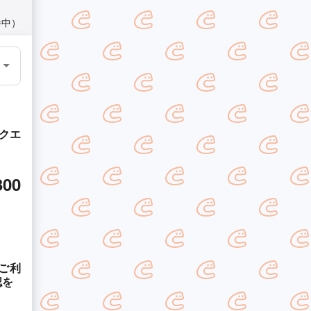
件中）
クエ
300
ご利
認を