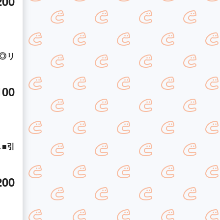
200
◎リ
100
■引
200