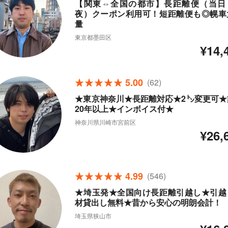
【関東⇔全国の都市】長距離便（当日
夜）クーポン利用可！短距離便も◎幌車
量
東京都墨田区
¥14,
5.00
(62)
★東京神奈川★長距離対応★2㌧変更可★
20年以上★インボイス付★
神奈川県川崎市宮前区
¥26,
4.99
(546)
★埼玉発★全国向け長距離引越し★引越
材貸出し無料★昔から安心の明朗会計！
埼玉県狭山市