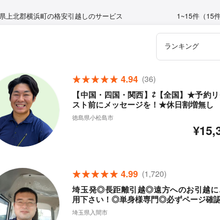
県上北郡横浜町の格安引越しのサービス
1~15件（15
4.94
(36)
【中国・四国・関西】⇄【全国】★予約リ
スト前にメッセージを！★休日割増無し
徳島県小松島市
¥15,
4.99
(1,720)
埼玉発◎長距離引越◎遠方へのお引越に
用下さい！◎単身様専門◎必ずページ確
埼玉県入間市