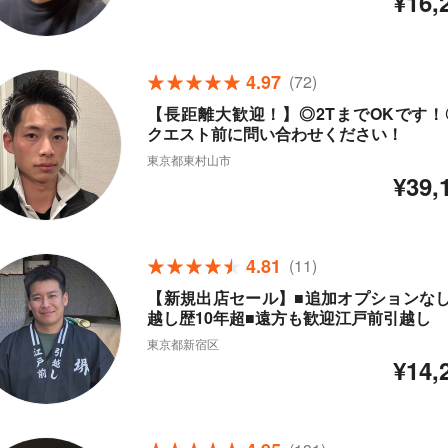
¥16,
4.97
(72)
【長距離大歓迎！】◎2TまでOKです！
クエスト前に問い合わせください！
東京都東村山市
¥39,
4.81
(11)
【新規出店セール】■追加オプションなし
越し歴10年超■遠方も歓迎江戸前引越し
東京都新宿区
¥14,