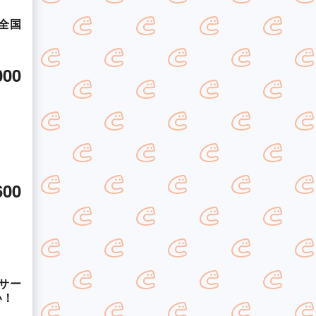
全国
000
600
サー
い！