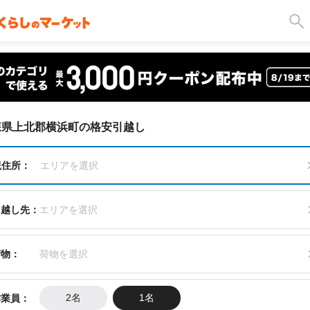
森県上北郡横浜町の格安引越し
現住所：
エリアを選択
引越し先：
エリアを選択
荷物：
荷物を選択
作業員：
2名
1名