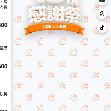
・深
大容
400
業歴
600
し資