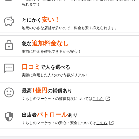
られます！
安い！
とにかく
地元の小さな店舗が多いので、料金も安く抑えられます。
追加料金なし
急な
事前に料金を確認できるから安心！
口コミ
で人を選べる
実際に利用した人なので内容がリアル！
1億円
最高
の補償あり
くらしのマーケットの補償制度については
こちら
パトロール
出店者
あり
くらしのマーケットの安心・安全については
こちら