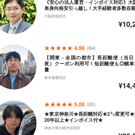
《安心の法人運営・インボイス対応》大阪
単身向格安引っ越し！大手経験者多数在
大阪府柏原市
¥10,
4.96
(64)
【関東⇔全国の都市】長距離便（当日
夜）クーポン利用可！短距離便も◎幌車
量
東京都墨田区
¥14,
5.00
(62)
★東京神奈川★長距離対応★2㌧変更可★
20年以上★インボイス付★
神奈川県川崎市宮前区