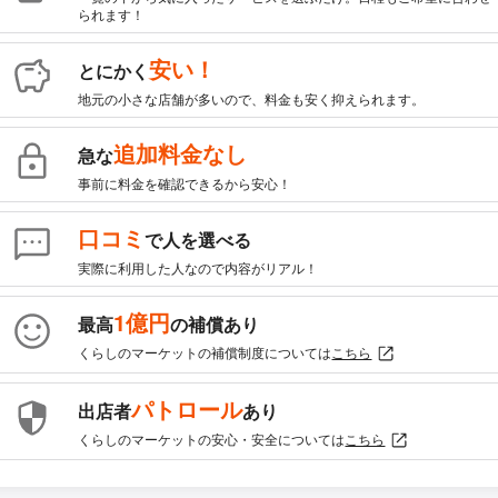
られます！
安い！
とにかく
地元の小さな店舗が多いので、料金も安く抑えられます。
追加料金なし
急な
事前に料金を確認できるから安心！
口コミ
で人を選べる
実際に利用した人なので内容がリアル！
1億円
最高
の補償あり
くらしのマーケットの補償制度については
こちら
パトロール
出店者
あり
くらしのマーケットの安心・安全については
こちら