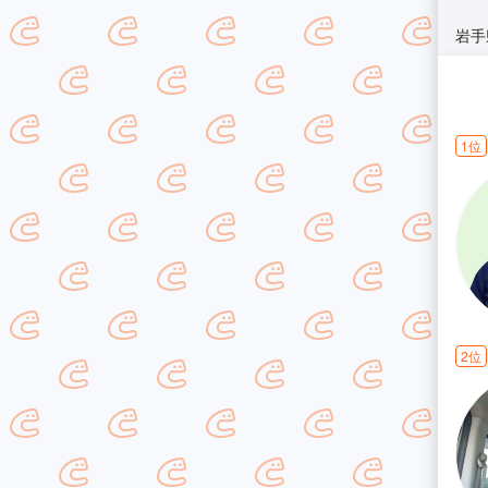
岩手
1位
2位