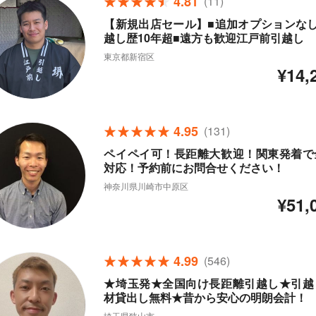
4.81
(11)
【新規出店セール】■追加オプションなし
越し歴10年超■遠方も歓迎江戸前引越し
東京都新宿区
¥14,
4.95
(131)
ペイペイ可！長距離大歓迎！関東発着で
対応！予約前にお問合せください！
神奈川県川崎市中原区
¥51,
4.99
(546)
★埼玉発★全国向け長距離引越し★引越
材貸出し無料★昔から安心の明朗会計！
埼玉県狭山市