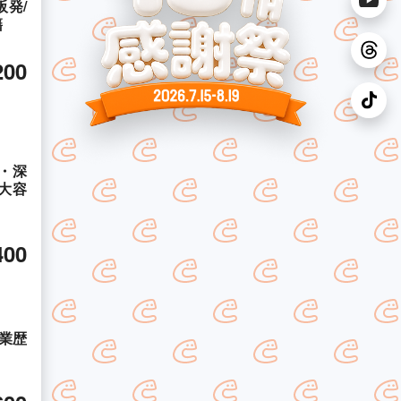
発/
籍
200
・深
大容
400
業歴