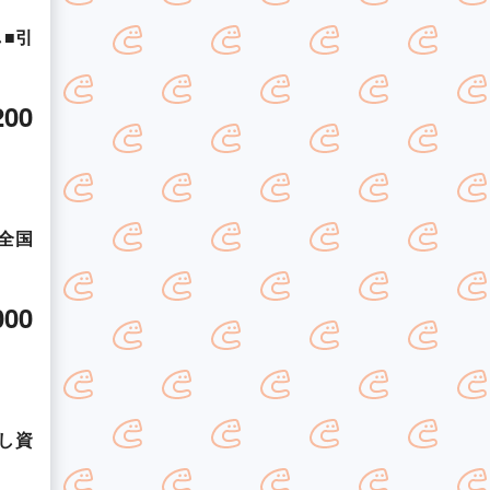
■引
200
全国
000
し資