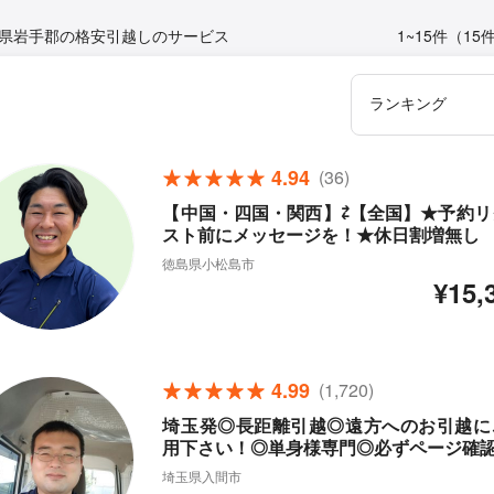
県岩手郡の格安引越しのサービス
1~15件（15
4.94
(36)
【中国・四国・関西】⇄【全国】★予約リ
スト前にメッセージを！★休日割増無し
徳島県小松島市
¥15,
4.99
(1,720)
埼玉発◎長距離引越◎遠方へのお引越に
用下さい！◎単身様専門◎必ずページ確
埼玉県入間市