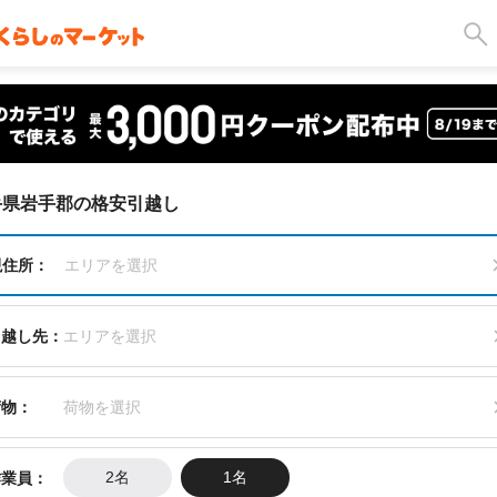
手県岩手郡の格安引越し
現住所：
エリアを選択
引越し先：
エリアを選択
荷物：
荷物を選択
作業員：
2名
1名