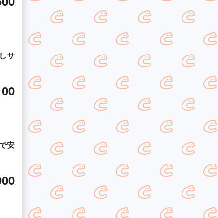
600
しサ
100
で安
900