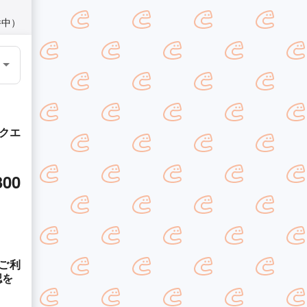
件中）
クエ
300
ご利
認を