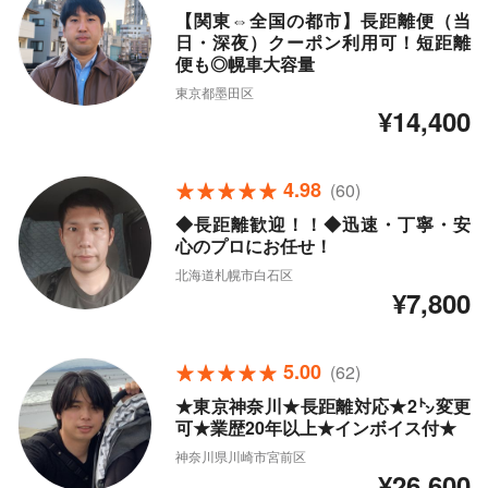
【関東⇔全国の都市】長距離便（当
日・深夜）クーポン利用可！短距離
便も◎幌車大容量
東京都墨田区
¥14,400
4.98
(60)
◆長距離歓迎！！◆迅速・丁寧・安
心のプロにお任せ！
北海道札幌市白石区
¥7,800
5.00
(62)
★東京神奈川★長距離対応★2㌧変更
可★業歴20年以上★インボイス付★
神奈川県川崎市宮前区
¥26,600