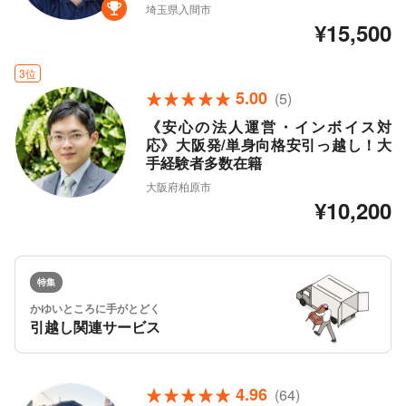
埼玉県入間市
¥15,500
3位
5.00
(5)
《安心の法人運営・インボイス対
応》大阪発/単身向格安引っ越し！大
手経験者多数在籍
大阪府柏原市
¥10,200
特集
かゆいところに手がとどく
引越し関連サービス
4.96
(64)