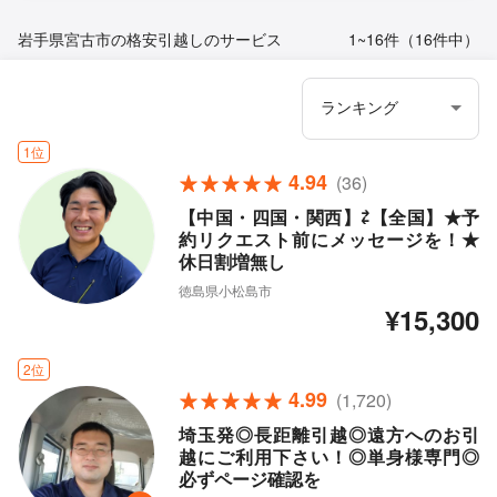
岩手県宮古市の格安引越しのサービス
1~16件（16件中）
1位
4.94
(36)
【中国・四国・関西】⇄【全国】★予
約リクエスト前にメッセージを！★
休日割増無し
徳島県小松島市
¥15,300
2位
4.99
(1,720)
埼玉発◎長距離引越◎遠方へのお引
越にご利用下さい！◎単身様専門◎
必ずページ確認を