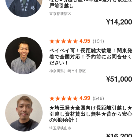
戸前引越し
東京都新宿区
¥14,200
4.95
(131)
ペイペイ可！長距離大歓迎！関東発
着で全国対応！予約前にお問合せく
ださい！
神奈川県川崎市中原区
¥51,000
4.99
(546)
★埼玉発★全国向け長距離引越し★
引越し資材貸出し無料★昔から安心
の明朗会計！
埼玉県狭山市
¥16,200