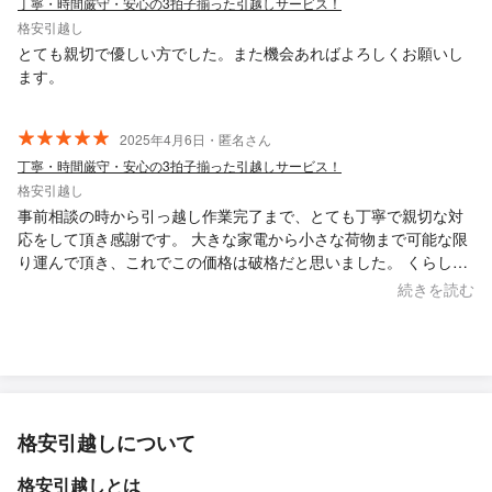
丁寧・時間厳守・安心の3拍子揃った引越しサービス！
格安引越し
とても親切で優しい方でした。また機会あればよろしくお願いし
ます。
2025年4月6日・匿名さん
丁寧・時間厳守・安心の3拍子揃った引越しサービス！
格安引越し
事前相談の時から引っ越し作業完了まで、とても丁寧で親切な対
応をして頂き感謝です。 大きな家電から小さな荷物まで可能な限
り運んで頂き、これでこの価格は破格だと思いました。 くらしの
マーケットでは初心者マークが着いていましたが、実際は実務経
続きを読む
験が豊富な方でとても頼りになりました。 又、機会がありました
ら宜しくお願いします。
格安引越しについて
格安引越しとは