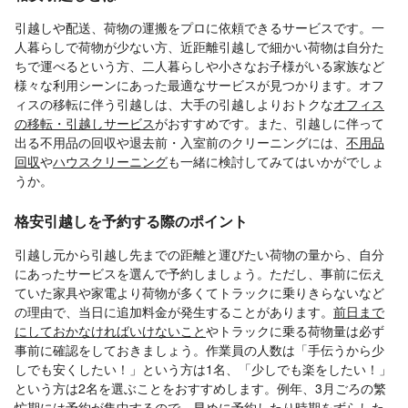
引越しや配送、荷物の運搬をプロに依頼できるサービスです。一
人暮らしで荷物が少ない方、近距離引越しで細かい荷物は自分た
ちで運べるという方、二人暮らしや小さなお子様がいる家族など
様々な利用シーンにあった最適なサービスが見つかります。オフ
ィスの移転に伴う引越しは、大手の引越しよりおトクな
オフィス
の移転・引越しサービス
がおすすめです。また、引越しに伴って
出る不用品の回収や退去前・入室前のクリーニングには、
不用品
回収
や
ハウスクリーニング
も一緒に検討してみてはいかがでしょ
うか。
格安引越しを予約する際のポイント
引越し元から引越し先までの距離と運びたい荷物の量から、自分
にあったサービスを選んで予約しましょう。ただし、事前に伝え
ていた家具や家電より荷物が多くてトラックに乗りきらないなど
の理由で、当日に追加料金が発生することがあります。
前日まで
にしておかなければいけないこと
やトラックに乗る荷物量は必ず
事前に確認をしておきましょう。作業員の人数は「手伝うから少
しでも安くしたい！」という方は1名、「少しでも楽をしたい！」
という方は2名を選ぶことをおすすめします。例年、3月ごろの繁
忙期には予約が集中するので、早めに予約したり時期をずらした