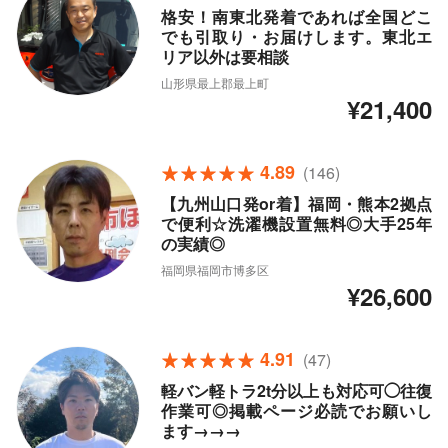
格安！南東北発着であれば全国どこ
でも引取り・お届けします。東北エ
リア以外は要相談
山形県最上郡最上町
¥21,400
4.89
(146)
【九州山口発or着】福岡・熊本2拠点
で便利☆洗濯機設置無料◎大手25年
の実績◎
福岡県福岡市博多区
¥26,600
4.91
(47)
軽バン軽トラ2t分以上も対応可◯往復
作業可◎掲載ページ必読でお願いし
ます→→→