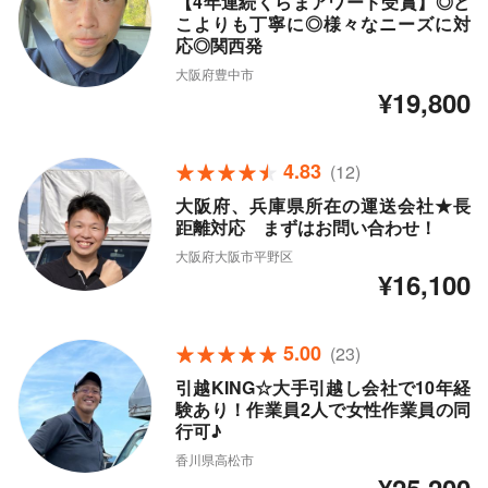
【4年連続くらまアワード受賞】◎ど
こよりも丁寧に◎様々なニーズに対
応◎関西発
大阪府豊中市
¥19,800
4.83
(12)
大阪府、兵庫県所在の運送会社★長
距離対応 まずはお問い合わせ！
大阪府大阪市平野区
¥16,100
5.00
(23)
引越KING☆大手引越し会社で10年経
験あり！作業員2人で女性作業員の同
行可♪
香川県高松市