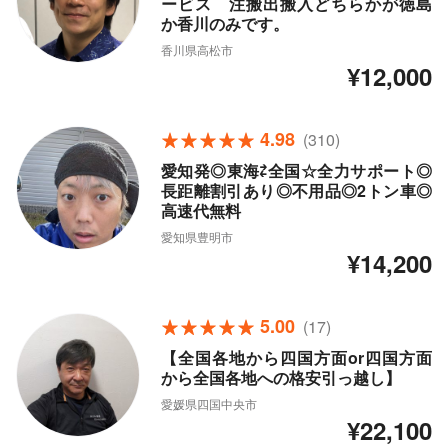
ービス 注搬出搬入どちらかが徳島
か香川のみです。
香川県高松市
¥12,000
4.98
(310)
愛知発◎東海⇄全国☆全力サポート◎
長距離割引あり◎不用品◎2トン車◎
高速代無料
愛知県豊明市
¥14,200
5.00
(17)
【全国各地から四国方面or四国方面
から全国各地への格安引っ越し】
愛媛県四国中央市
¥22,100