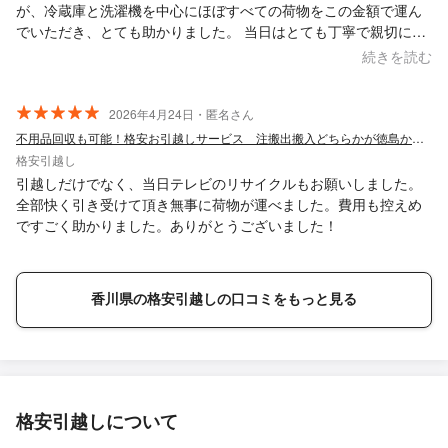
が、冷蔵庫と洗濯機を中心にほぼすべての荷物をこの金額で運ん
でいただき、とても助かりました。 当日はとても丁寧で親切に対
応していただき、洗濯機の設置までしていただけたのもありがた
続きを読む
かったです。 荷物の積み込み時には、どうすればより多く積める
かを考えて工夫してくださり、効率よく運んでいただけました。
自分で運ぶ必要があるかと思っていましたが、ほとんどすべて対
2026年4月24日・匿名さん
応していただけて、この価格でここまでしていただけたことに本
不用品回収も可能！格安お引越しサービス 注搬出搬入どちらかが徳島か香川のみです。
当に満足しています。 ありがとうございました！
格安引越し
引越しだけでなく、当日テレビのリサイクルもお願いしました。
全部快く引き受けて頂き無事に荷物が運べました。費用も控えめ
ですごく助かりました。ありがとうございました！
香川県の格安引越しの口コミをもっと見る
格安引越しについて