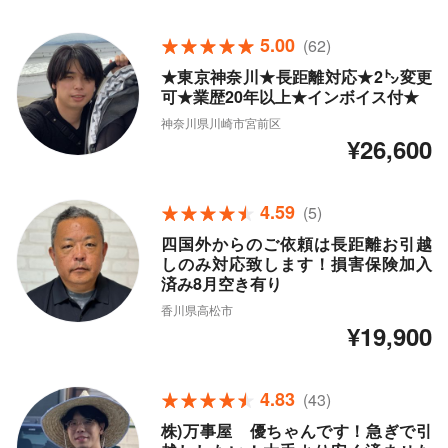
5.00
(62)
★東京神奈川★長距離対応★2㌧変更
可★業歴20年以上★インボイス付★
神奈川県川崎市宮前区
¥26,600
4.59
(5)
四国外からのご依頼は長距離お引越
しのみ対応致します！損害保険加入
済み8月空き有り
香川県高松市
¥19,900
4.83
(43)
株)万事屋 優ちゃんです！急ぎで引