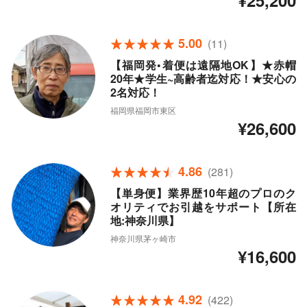
¥25,200
5.00
(11)
【福岡発•着便は遠隔地OK】★赤帽
20年★学生~高齢者迄対応！★安心の
2名対応！
福岡県福岡市東区
¥26,600
4.86
(281)
【単身便】業界歴10年超のプロのク
オリティでお引越をサポート【所在
地:神奈川県】
神奈川県茅ヶ崎市
¥16,600
4.92
(422)