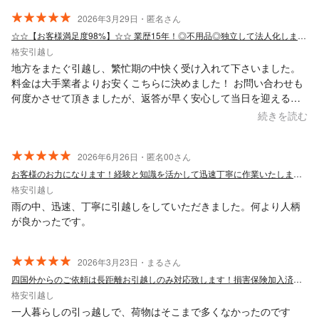
できる業者様です。本当にありがとうございました。
2026年3月29日・匿名さん
☆☆【お客様満足度98%】☆☆ 業歴15年！◎不用品◎独立して法人化しました！
格安引越し
地方をまたぐ引越し、繁忙期の中快く受け入れて下さいました。
料金は大手業者よりお安くこちらに決めました！ お問い合わせも
何度かさせて頂きましたが、返答が早く安心して当日を迎えるこ
とができました。 これまでの引越し経験上ですが、ベッド解体組
続きを読む
立は基本料金に含まれていたので、問い合わせするまで無料だと
思い込んでいましたが有料オプションでしたので、今後のために
も詳細ページに記載していただけますと幸いです！ 引越し当日は
2026年6月26日・匿名00さん
迅速な作業且つ、２人の作業員が連携を取り合い搬出・搬入して
お客様のお力になります！経験と知識を活かして迅速丁寧に作業いたします！
下さいました。 この度はありがとうございました！また機会があ
格安引越し
れば宜しくお願い致します。
雨の中、迅速、丁寧に引越しをしていただきました。何より人柄
が良かったです。
2026年3月23日・まるさん
四国外からのご依頼は長距離お引越しのみ対応致します！損害保険加入済み8月空き有り
格安引越し
一人暮らしの引っ越しで、荷物はそこまで多くなかったのです