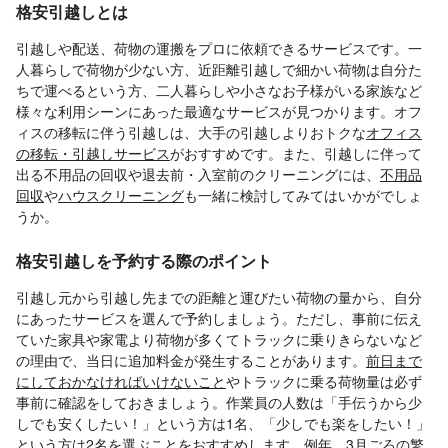
格安引越しとは
引越しや配送、荷物の運搬をプロに依頼できるサービスです。一
人暮らしで荷物が少ない方、近距離引越しで細かい荷物は自分た
ちで運べるという方、二人暮らしや小さなお子様がいる家族など
様々な利用シーンにあった最適なサービスが見つかります。オフ
ィスの移転に伴う引越しは、大手の引越しよりおトクな
オフィス
の移転・引越しサービス
がおすすめです。また、引越しに伴って
出る不用品の回収や退去前・入室前のクリーニングには、
不用品
回収
や
ハウスクリーニング
も一緒に検討してみてはいかがでしょ
うか。
格安引越しを予約する際のポイント
引越し元から引越し先までの距離と運びたい荷物の量から、自分
にあったサービスを選んで予約しましょう。ただし、事前に伝え
ていた家具や家電より荷物が多くてトラックに乗りきらないなど
の理由で、当日に追加料金が発生することがあります。
前日まで
にしておかなければいけないこと
やトラックに乗る荷物量は必ず
事前に確認をしておきましょう。作業員の人数は「手伝うから少
しでも安くしたい！」という方は1名、「少しでも楽をしたい！」
という方は2名を選ぶことをおすすめします。例年、3月ごろの繁