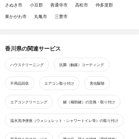
さぬき市
小豆郡
善通寺市
高松市
仲多度郡
東かがわ市
丸亀市
三豊市
香川県の関連サービス
ハウスクリーニング
抗菌（触媒）コーティング
不用品回収
エアコン取り付け
害虫駆除
エアコンクリーニング
鍵（補助鍵）の交換・取り付け
温水洗浄便座（ウォシュレット・シャワートイレ等）の取り付け
家具組み立てサービス
壁の穴・凹みの補修（壁紙補修）