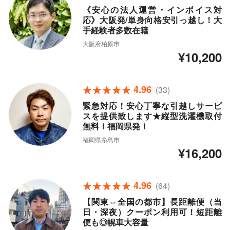
《安心の法人運営・インボイス対
応》大阪発/単身向格安引っ越し！大
手経験者多数在籍
大阪府柏原市
¥10,200
4.96
(33)
緊急対応！安心丁寧な引越しサービ
スを提供致します★縦型洗濯機取付
無料！福岡県発！
福岡県糸島市
¥16,200
4.96
(64)
【関東⇔全国の都市】長距離便（当
日・深夜）クーポン利用可！短距離
便も◎幌車大容量