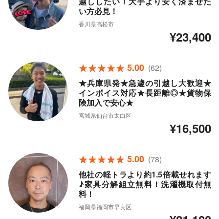
越ししたい！大手より安く済ませた
い方必見！
香川県高松市
¥23,400
5.00
(62)
★兵庫県発★急遽の引越し大歓迎★
インボイス対応★長距離◎★貨物保
険加入で安心★
宮城県仙台市太白区
¥16,500
5.00
(78)
他社の軽トラより約1.5倍載せれます
♪家具分解組立無料！洗濯機取付無
料！
福岡県福岡市早良区