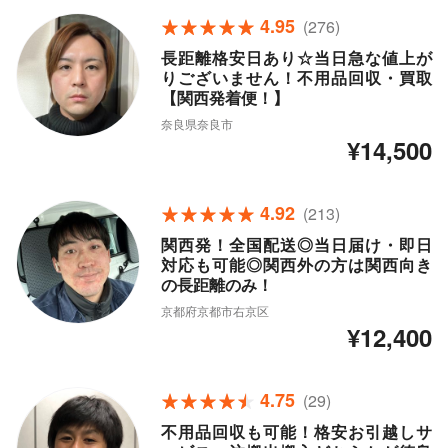
4.95
(276)
長距離格安日あり☆当日急な値上が
りございません！不用品回収・買取
【関西発着便！】
奈良県奈良市
¥14,500
4.92
(213)
関西発！全国配送◎当日届け・即日
対応も可能◎関西外の方は関西向き
の長距離のみ！
京都府京都市右京区
¥12,400
4.75
(29)
不用品回収も可能！格安お引越しサ