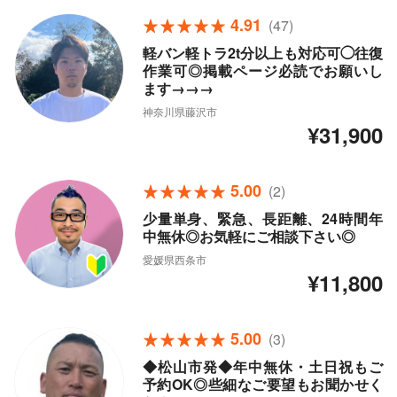
4.91
(47)
軽バン軽トラ2t分以上も対応可◯往復
作業可◎掲載ページ必読でお願いし
ます→→→
神奈川県藤沢市
¥31,900
5.00
(2)
少量単身、緊急、長距離、24時間年
中無休◎お気軽にご相談下さい◎
愛媛県西条市
¥11,800
5.00
(3)
◆松山市発◆年中無休・土日祝もご
予約OK◎些細なご要望もお聞かせく