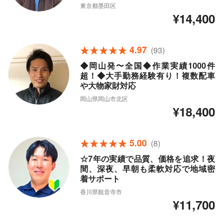
東京都墨田区
¥14,400
4.97
(93)
◆岡山発〜全国◆作業実績1000件
超！◆大手勤務経験有り！複数配車
や大物家財対応
岡山県岡山市北区
¥18,400
5.00
(8)
☆7年の実績で品質、価格を追求！夜
間、深夜、早朝も柔軟対応で地域密
着サポート
香川県観音寺市
¥11,700