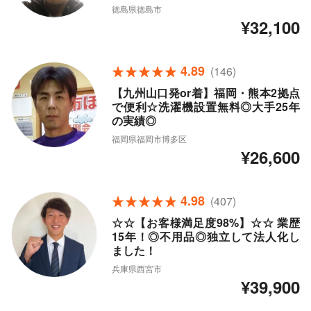
徳島県徳島市
¥32,100
4.89
(146)
【九州山口発or着】福岡・熊本2拠点
で便利☆洗濯機設置無料◎大手25年
の実績◎
福岡県福岡市博多区
¥26,600
4.98
(407)
☆☆【お客様満足度98%】☆☆ 業歴
15年！◎不用品◎独立して法人化し
ました！
兵庫県西宮市
¥39,900