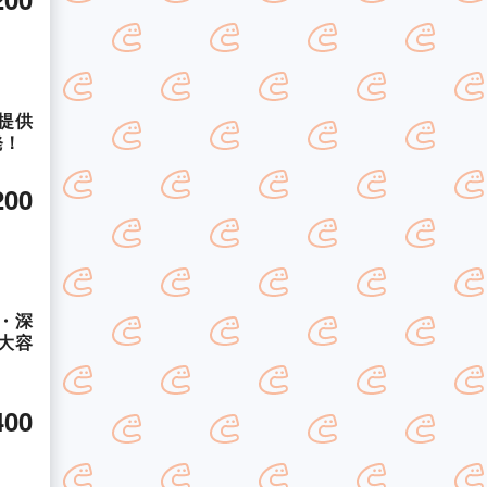
提供
発！
200
・深
大容
400