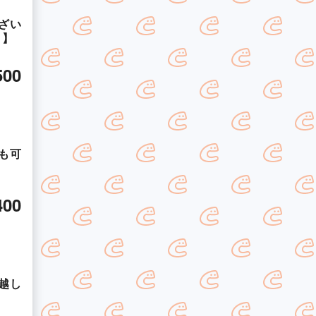
ざい
！】
500
も可
！
400
越し