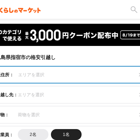
児島県指宿市の格安引越し
現住所：
エリアを選択
引越し先：
エリアを選択
荷物：
荷物を選択
作業員：
2名
1名