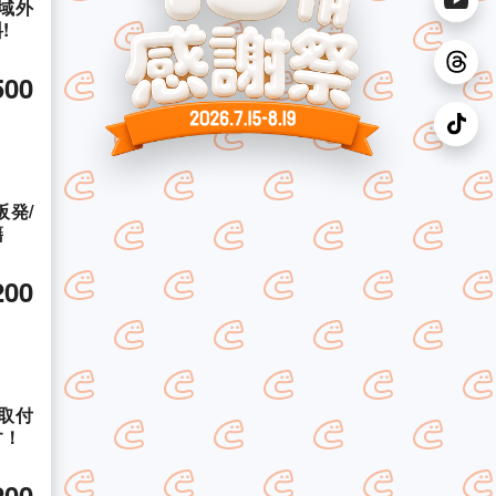
域外
!
500
発/
籍
200
取付
す！
200