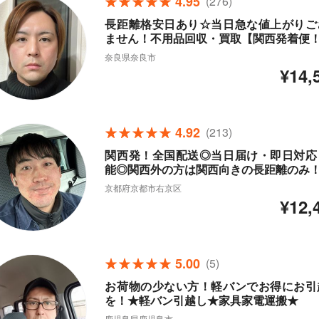
4.95
(276)
長距離格安日あり☆当日急な値上がりご
ません！不用品回収・買取【関西発着便
奈良県奈良市
¥14,
4.92
(213)
関西発！全国配送◎当日届け・即日対応
能◎関西外の方は関西向きの長距離のみ
京都府京都市右京区
¥12,
5.00
(5)
お荷物の少ない方！軽バンでお得にお引
を！★軽バン引越し★家具家電運搬★
鹿児島県鹿児島市