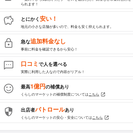
られます！
安い！
とにかく
地元の小さな店舗が多いので、料金も安く抑えられます。
追加料金なし
急な
事前に料金を確認できるから安心！
口コミ
で人を選べる
実際に利用した人なので内容がリアル！
1億円
最高
の補償あり
くらしのマーケットの補償制度については
こちら
パトロール
出店者
あり
くらしのマーケットの安心・安全については
こちら