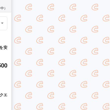
件中）
を安
500
クエ