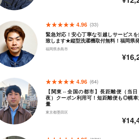
4.96
(33)
緊急対応！安心丁寧な引越しサービスを
致します★縦型洗濯機取付無料！福岡県
福岡県糸島市
¥16,
4.96
(64)
【関東⇔全国の都市】長距離便（当日
夜）クーポン利用可！短距離便も◎幌車
量
東京都墨田区
¥14,