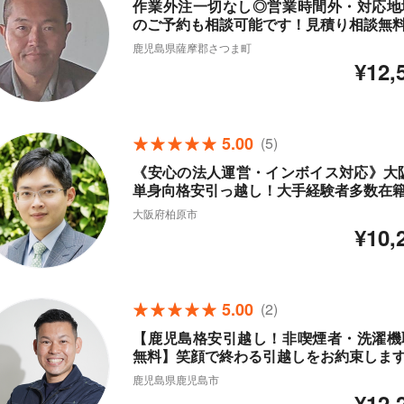
作業外注一切なし◎営業時間外・対応地
のご予約も相談可能です！見積り相談無料
鹿児島県薩摩郡さつま町
¥12,
5.00
(5)
《安心の法人運営・インボイス対応》大阪
単身向格安引っ越し！大手経験者多数在
大阪府柏原市
¥10,
5.00
(2)
【鹿児島格安引越し！非喫煙者・洗濯機
無料】笑顔で終わる引越しをお約束しま
鹿児島県鹿児島市
¥12,