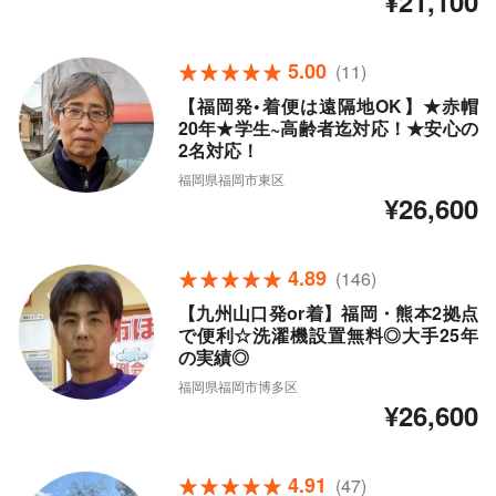
¥21,100
5.00
(11)
【福岡発•着便は遠隔地OK】★赤帽
20年★学生~高齢者迄対応！★安心の
2名対応！
福岡県福岡市東区
¥26,600
4.89
(146)
【九州山口発or着】福岡・熊本2拠点
で便利☆洗濯機設置無料◎大手25年
の実績◎
福岡県福岡市博多区
¥26,600
4.91
(47)