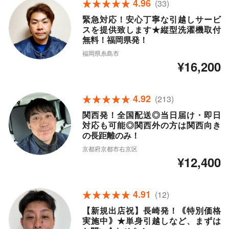
4.96
(33)
緊急対応！安心丁寧な引越しサービ
スを提供致します★縦型洗濯機取付
無料！福岡県発！
福岡県糸島市
¥16,200
4.92
(213)
関西発！全国配送◎当日届け・即日
対応も可能◎関西外の方は関西向き
の長距離のみ！
京都府京都市右京区
¥12,400
4.91
(12)
【新規出店祝】長崎発！｟特別価格
実施中｠★単身引越しなど、まずは