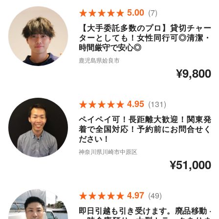
5.00
(7)
【大手委託多数のプロ】貸切チャー
ターとしても！女性同行可◎清潔・
時間厳守で安心◎
鹿児島県姶良市
¥9,800
4.95
(131)
ペイペイ可！長距離大歓迎！関東発
着で全国対応！予約前にお問合せく
ださい！
神奈川県川崎市中原区
¥51,000
4.97
(49)
即日引越も引き受けます。廃品移動 ·