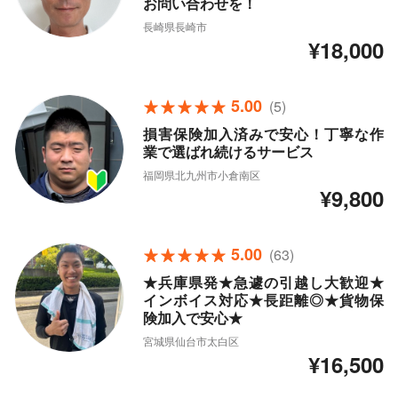
お問い合わせを！
長崎県長崎市
¥18,000
5.00
(5)
損害保険加入済みで安心！丁寧な作
業で選ばれ続けるサービス
福岡県北九州市小倉南区
¥9,800
5.00
(63)
★兵庫県発★急遽の引越し大歓迎★
インボイス対応★長距離◎★貨物保
険加入で安心★
宮城県仙台市太白区
¥16,500