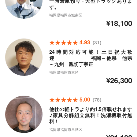
一時倉庫預り · 大型トラックありま
す。
福岡県福岡市城南区
¥18,100
4.93
(31)
24時間対応可能！土日祝大歓
迎 福岡～他県 他県
～九州 親切丁寧正
福岡県福岡市東区
¥26,300
5.00
(78)
他社の軽トラより約1.5倍載せれます
♪家具分解組立無料！洗濯機取付無
料！
福岡県福岡市早良区