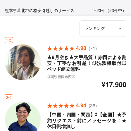
熊本県葦北郡の格安引越しのサービス
1~23件（23件中）
1位
4.98
(71)
★8月空き★大手品質！赤帽による割
安・丁寧なお引越！◎洗濯機取付◎
ベッド組立無料
福岡県福岡市西区
¥17,900
2位
4.94
(36)
【中国・四国・関西】⇄【全国】★予
約リクエスト前にメッセージを！★
休日割増無し