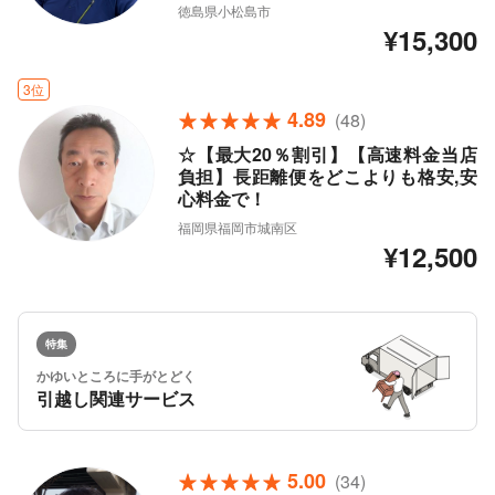
徳島県小松島市
¥15,300
3位
4.89
(48)
☆【最大20％割引】【高速料金当店
負担】長距離便をどこよりも格安,安
心料金で！
福岡県福岡市城南区
¥12,500
特集
かゆいところに手がとどく
引越し関連サービス
5.00
(34)