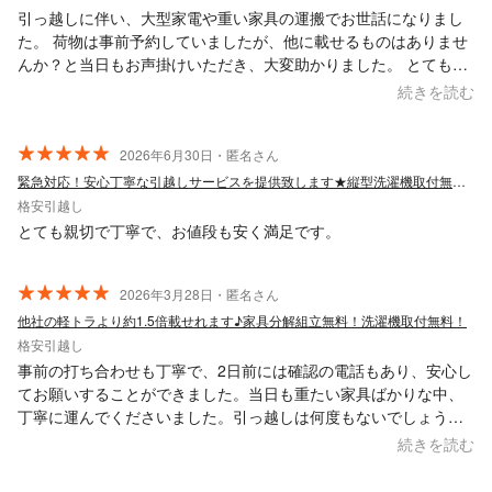
引っ越しに伴い、大型家電や重い家具の運搬でお世話になりまし
た。 荷物は事前予約していましたが、他に載せるものはありませ
んか？と当日もお声掛けいただき、大変助かりました。 とても感
じが良いスタッフさんで、また何かありましたら是非リピートさ
続きを読む
せていただきます！
2026年6月30日・匿名さん
緊急対応！安心丁寧な引越しサービスを提供致します★縦型洗濯機取付無料！福岡県発！
格安引越し
とても親切で丁寧で、お値段も安く満足です。
2026年3月28日・匿名さん
他社の軽トラより約1.5倍載せれます♪家具分解組立無料！洗濯機取付無料！
格安引越し
事前の打ち合わせも丁寧で、2日前には確認の電話もあり、安心し
てお願いすることができました。当日も重たい家具ばかりな中、
丁寧に運んでくださいました。引っ越しは何度もないでしょう
が、重たい荷物の運搬等もお願いできるようで、その際はまたお
続きを読む
世話になりたいと思います。 お陰様で、安心して引っ越しをする
ことが出来ました。本当にありがとうございました。