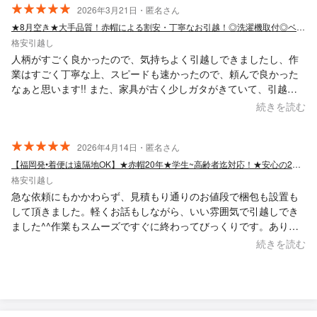
2026年3月21日・匿名さん
★8月空き★大手品質！赤帽による割安・丁寧なお引越！◎洗濯機取付◎ベッド組立無料
格安引越し
人柄がすごく良かったので、気持ちよく引越しできましたし、作
業はすごく丁寧な上、スピードも速かったので、頼んで良かった
なぁと思います!! また、家具が古く少しガタがきていて、引越し
時に引き出しがスムーズに動かないことにすごく気を使って頂
続きを読む
き、最後の最後まで丁寧な対応で感動しました> < ！ 本当にあり
がとうございました!!
2026年4月14日・匿名さん
【福岡発•着便は遠隔地OK】★赤帽20年★学生~高齢者迄対応！★安心の2名対応！
格安引越し
急な依頼にもかかわらず、見積もり通りのお値段で梱包も設置も
して頂きました。軽くお話もしながら、いい雰囲気で引越しでき
ました^^作業もスムーズですぐに終わってびっくりです。ありが
とうございました。
続きを読む