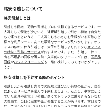
格安引越しについて
格安引越しとは
引越しや配送、荷物の運搬をプロに依頼できるサービスです。一
人暮らしで荷物が少ない方、近距離引越しで細かい荷物は自分た
ちで運べるという方、二人暮らしや小さなお子様がいる家族など
様々な利用シーンにあった最適なサービスが見つかります。オフ
ィスの移転に伴う引越しは、大手の引越しよりおトクな
オフィス
の移転・引越しサービス
がおすすめです。また、引越しに伴って
出る不用品の回収や退去前・入室前のクリーニングには、
不用品
回収
や
ハウスクリーニング
も一緒に検討してみてはいかがでしょ
うか。
格安引越しを予約する際のポイント
引越し元から引越し先までの距離と運びたい荷物の量から、自分
にあったサービスを選んで予約しましょう。ただし、事前に伝え
ていた家具や家電より荷物が多くてトラックに乗りきらないなど
の理由で、当日に追加料金が発生することがあります。
前日まで
にしておかなければいけないこと
やトラックに乗る荷物量は必ず