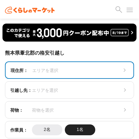
熊本県葦北郡の格安引越し
現住所：
エリアを選択
引越し先：
エリアを選択
荷物：
荷物を選択
作業員：
2名
1名