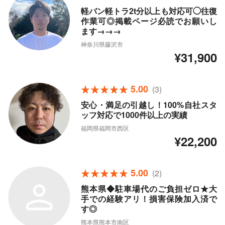
軽バン軽トラ2t分以上も対応可◯往復
作業可◎掲載ページ必読でお願いし
ます→→→
神奈川県藤沢市
¥31,900
5.00
(3)
安心・満足の引越し！100%自社スタ
ッフ対応で1000件以上の実績
福岡県福岡市西区
¥22,200
5.00
(2)
熊本県◆駐車場代のご負担ゼロ★大
手での経験アリ！損害保険加入済で
す◎
熊本県熊本市南区