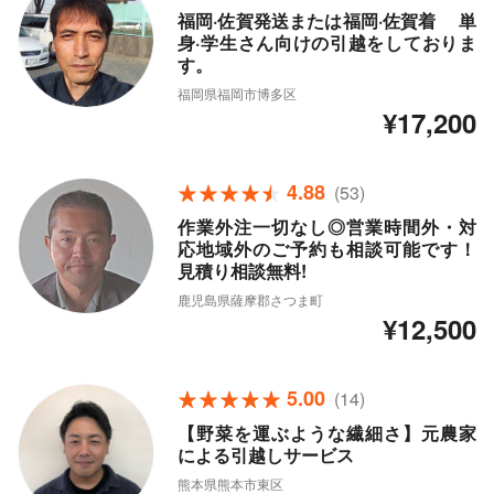
福岡·佐賀発送または福岡·佐賀着 単
身·学生さん向けの引越をしておりま
す。
福岡県福岡市博多区
¥17,200
4.88
(53)
作業外注一切なし◎営業時間外・対
応地域外のご予約も相談可能です！
見積り相談無料!
鹿児島県薩摩郡さつま町
¥12,500
5.00
(14)
【野菜を運ぶような繊細さ】元農家
による引越しサービス
熊本県熊本市東区