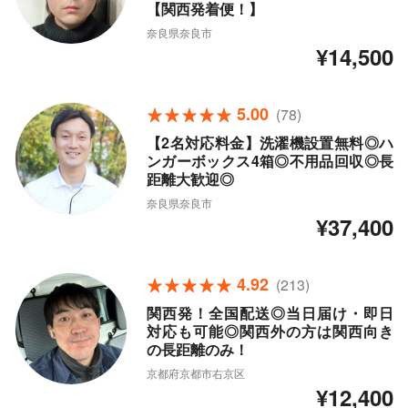
【関西発着便！】
奈良県奈良市
¥14,500
5.00
(78)
【2名対応料金】洗濯機設置無料◎ハ
ンガーボックス4箱◎不用品回収◎長
距離大歓迎◎
奈良県奈良市
¥37,400
4.92
(213)
関西発！全国配送◎当日届け・即日
対応も可能◎関西外の方は関西向き
の長距離のみ！
京都府京都市右京区
¥12,400