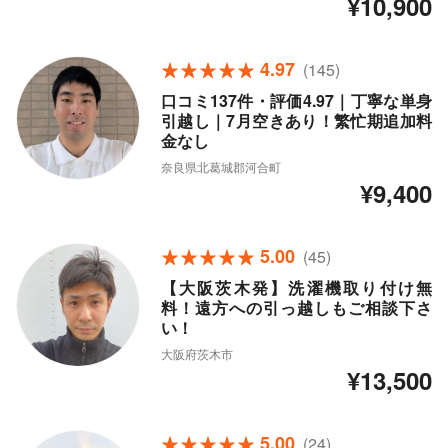
¥10,900
4.97
(145)
口コミ137件・評価4.97｜丁寧な単身
引越し｜7月空きあり！繁忙期追加料
金なし
奈良県北葛城郡河合町
¥9,400
5.00
(45)
【大阪茨木発】洗濯機取り付け無
料！遠方への引っ越しもご相談下さ
い！
大阪府茨木市
¥13,500
5.00
(24)