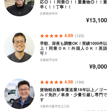
応◎！！同乗◎！！重量物◎！！素
早く！！丁寧！！
兵庫県伊丹市
¥13,100
4.89
(123)
早朝、深夜も調整OK！実績1000件以
上！同乗ＯＫ！外国人ＯＫ！英語
可！
京都府宇治市
¥9,000
4.98
(194)
貨物軽自動車運送業18年以上／ゴー
ルド免許／単身・少量引越し専門で
す
大阪府大阪市住之江区