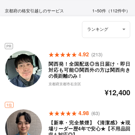
京都府の格安引越しのサービス
1~50件（112件中）
PR
4.92
(213)
関西発！全国配送◎当日届け・即日
対応も可能◎関西外の方は関西向き
の長距離のみ！
京都府京都市右京区
¥12,400
1位
4.98
(63)
【新車・完全禁煙】《清潔感》★現
場リーダー歴4年で安心★【不用品回
収も対応◎】