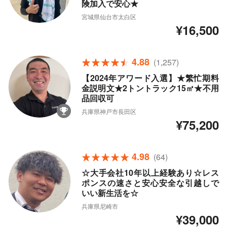
険加入で安心★
宮城県仙台市太白区
¥16,500
4.88
(1,257)
【2024年アワード入選】★繁忙期料
金説明文★2トントラック15㎥★不用
品回収可
兵庫県神戸市長田区
¥75,200
4.98
(64)
☆大手会社10年以上経験あり☆レス
ポンスの速さと安心安全な引越しで
いい新生活を☆
兵庫県尼崎市
¥39,000