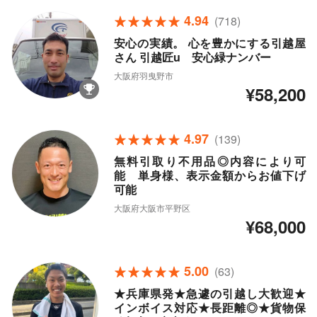
4.94
(718)
安心の実績。 心を豊かにする引越屋
さん 引越匠u 安心緑ナンバー
大阪府羽曳野市
¥58,200
4.97
(139)
無料引取り不用品◎内容により可
能 単身様、表示金額からお値下げ
可能
大阪府大阪市平野区
¥68,000
5.00
(63)
★兵庫県発★急遽の引越し大歓迎★
インボイス対応★長距離◎★貨物保