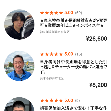
5.00
(62)
★東京神奈川★長距離対応★2㌧変更
可★業歴20年以上★インボイス付★
神奈川県川崎市宮前区
¥26,600
5.00
(15)
単身者向け中長距離を得意とした引
っ越し&チャーター便の軽バン運送で
す。
兵庫県神戸市北区
¥8,200
5.00
(5)
損害保険加入済みで安心！丁寧な作