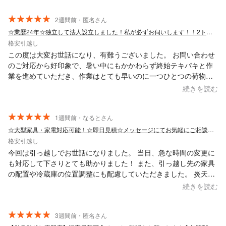
することができました。作業もスピーディーで、荷物も手際よく
運んでくださいました。 荷物の搬出に約1時間、搬入に約1時間、
2週間前・匿名さん
合計2時間ほどで作業が終わりました。 とても暑い日の引っ越し
☆業歴24年☆独立して法人設立しました！私が必ずお伺いします！！2トンショート
だったので申し訳ない気持ちもありましたが、終始笑顔で対応し
格安引越し
てくださり、本当に感謝しています。また機会があればぜひお願
この度は大変お世話になり、有難うございました。 お問い合わせ
いしたいです。
のご対応から好印象で、暑い中にもかかわらず終始テキパキと作
業を進めていただき、作業はとても早いのに一つひとつの荷物を
丁寧に扱ってくださり、安心してお任せすることができました。
続きを読む
スタッフの方々の対応も親切で、細やかな気配りが感じられ、最
後まで気持ちよく引っ越しを終えることができました。 暑い中で
の作業にもかかわらず、最後まで丁寧で誠実な対応をしていただ
1週間前・なるとさん
き、とても感謝しています。 サービス内容、作業スピード、スタ
☆大型家具・家電対応可能！☆即日見積☆メッセージにてお気軽にご相談下さい！
ッフの皆さんの人柄、どれをとっても大満足でした。 安心してお
格安引越し
すすめ出来ます。
今回は引っ越しでお世話になりました。 当日、急な時間の変更に
も対応して下さりとても助かりました！ また、引っ越し先の家具
の配置や冷蔵庫の位置調整にも配慮していただきました。 炎天下
の中、黙々と作業され短時間で終えることができてよかったで
続きを読む
す。 金額も見積り通りで安心しました。 また、なにかあればお願
いしたいと思える業者さんでした。 ありがとうございました！
(^^)
3週間前・匿名さん