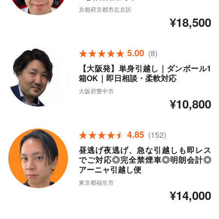
京都府京都市左京区
¥18,500
5.00
(8)
【大阪発】単身引越し｜ダンボール1
箱OK｜即日相談・柔軟対応
大阪府豊中市
¥10,800
4.85
(152)
昼逃げ夜逃げ、急な引越しも即レス
でご対応◎完全禁煙車◎明朗会計◎
アーニャ引越し便
東京都福生市
¥14,000