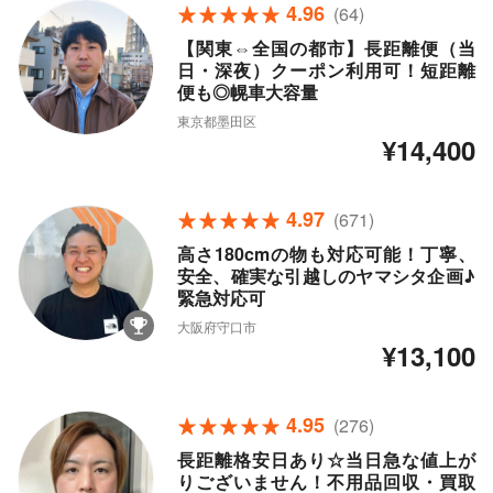
4.96
(64)
【関東⇔全国の都市】長距離便（当
日・深夜）クーポン利用可！短距離
便も◎幌車大容量
東京都墨田区
¥14,400
4.97
(671)
高さ180cmの物も対応可能！丁寧、
安全、確実な引越しのヤマシタ企画♪
緊急対応可
大阪府守口市
¥13,100
4.95
(276)
長距離格安日あり☆当日急な値上が
りございません！不用品回収・買取