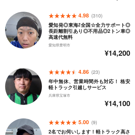
4.98
(310)
愛知発◎東海⇄全国☆全力サポート◎
長距離割引あり◎不用品◎2トン車◎
高速代無料
愛知県豊明市
¥14,200
4.86
(23)
年中無休、営業時間外も対応！ 格安
軽トラック引越しサービス
兵庫県宝塚市
¥14,100
5.00
(9)
2名でお伺いします！軽トラック高さ