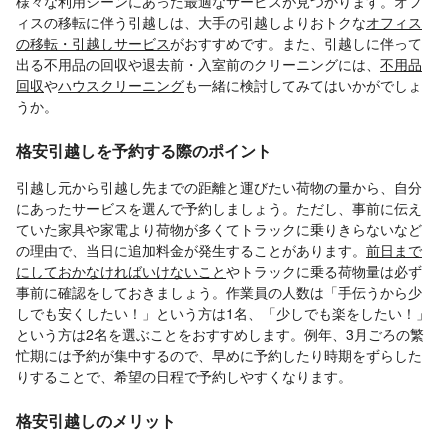
様々な利用シーンにあった最適なサービスが見つかります。オフ
ィスの移転に伴う引越しは、大手の引越しよりおトクな
オフィス
の移転・引越しサービス
がおすすめです。また、引越しに伴って
出る不用品の回収や退去前・入室前のクリーニングには、
不用品
回収
や
ハウスクリーニング
も一緒に検討してみてはいかがでしょ
うか。
格安引越しを予約する際のポイント
引越し元から引越し先までの距離と運びたい荷物の量から、自分
にあったサービスを選んで予約しましょう。ただし、事前に伝え
ていた家具や家電より荷物が多くてトラックに乗りきらないなど
の理由で、当日に追加料金が発生することがあります。
前日まで
にしておかなければいけないこと
やトラックに乗る荷物量は必ず
事前に確認をしておきましょう。作業員の人数は「手伝うから少
しでも安くしたい！」という方は1名、「少しでも楽をしたい！」
という方は2名を選ぶことをおすすめします。例年、3月ごろの繁
忙期には予約が集中するので、早めに予約したり時期をずらした
りすることで、希望の日程で予約しやすくなります。
格安引越しのメリット