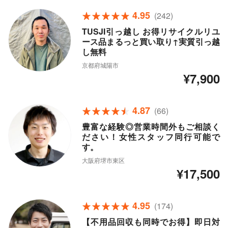
4.95
(242)
TUSJI引っ越し お得リサイクルリユ
ース品まるっと買い取り↑実質引っ越
し無料
京都府城陽市
¥7,900
4.87
(66)
豊富な経験◎営業時間外もご相談く
ださい！女性スタッフ同行可能で
す。
大阪府堺市東区
¥17,500
4.95
(174)
【不用品回収も同時でお得】即日対