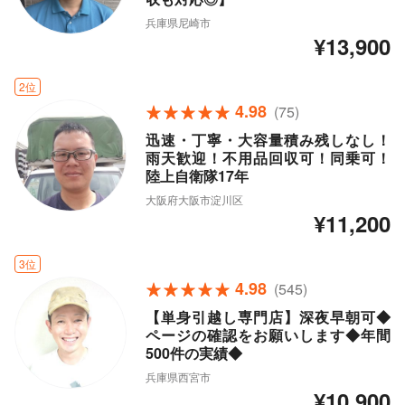
兵庫県尼崎市
¥13,900
2位
4.98
(75)
迅速・丁寧・大容量積み残しなし！
雨天歓迎！不用品回収可！同乗可！
陸上自衛隊17年
大阪府大阪市淀川区
¥11,200
3位
4.98
(545)
【単身引越し専門店】深夜早朝可◆
ページの確認をお願いします◆年間
500件の実績◆
兵庫県西宮市
¥10,900