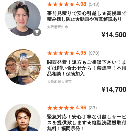
4.98
(543)
事前見積りで安心引越し★高幌車で
積み残し防止★動画や写真解説あり
大阪府豊中市
¥14,500
4.95
(373)
関西発着！遠方もご相談下さい！ま
ずは問い合わせから！禁煙車！不用
品相談！保険加入
大阪府泉大津市
¥14,700
4.96
(33)
緊急対応！安心丁寧な引越しサービ
スを提供致します★縦型洗濯機取付
無料！福岡県発！