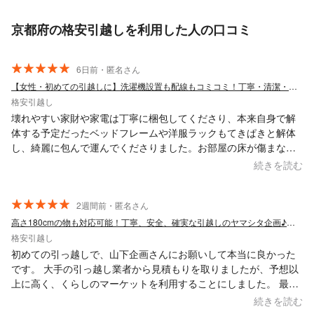
京都府の格安引越しを利用した人の口コミ
6日前・匿名さん
【女性・初めての引越しに】洗濯機設置も配線もコミコミ！丁寧・清潔・安心のお引越し
格安引越し
壊れやすい家財や家電は丁寧に梱包してくださり、本来自身で解
体する予定だったベッドフレームや洋服ラックもてきぱきと解体
し、綺麗に包んで運んでくださりました。お部屋の床が傷まない
ように敷物などもしてくださり、あまりこういった引越し作業に
続きを読む
は詳しくありませんが細かく配慮し作業にあたってくださったの
でとても安心しました。対応もにこやかでとても好印象でした。
作業の質や丁寧なメッセージのやり取りからしても、このお値段
2週間前・匿名さん
では安すぎるくらいだと思います。大手企業の見積もりもしてい
高さ180cmの物も対応可能！丁寧、安全、確実な引越しのヤマシタ企画♪緊急対応可
ましたが、こちらの方にお願いして良かったと思います。 本日は
格安引越し
大変お世話になりました、本当にありがとうございました。また
初めての引っ越しで、山下企画さんにお願いして本当に良かった
お引越しする機会があれば是非お願いいたします。
です。 大手の引っ越し業者から見積もりを取りましたが、予想以
上に高く、くらしのマーケットを利用することにしました。 最初
は少し不安でしたが、結果的に大満足でした。 山下さんはとても
続きを読む
丁寧で親しみやすく対応してくださり、おかげで安心してお任せ