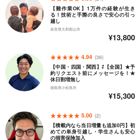
【難作業OK】1万件の経験が生き
る！技術と手際の良さで安心の引っ
越し
奈良県大和郡山市
¥13,800
4.94
(36)
【中国・四国・関西】⇄【全国】★予
約リクエスト前にメッセージを！★
休日割増無し
徳島県小松島市
¥15,300
5.00
(2)
【積載内なら当日増量も追加0円】初
めての単身引越し・学生さんも安心
の損害保険加入