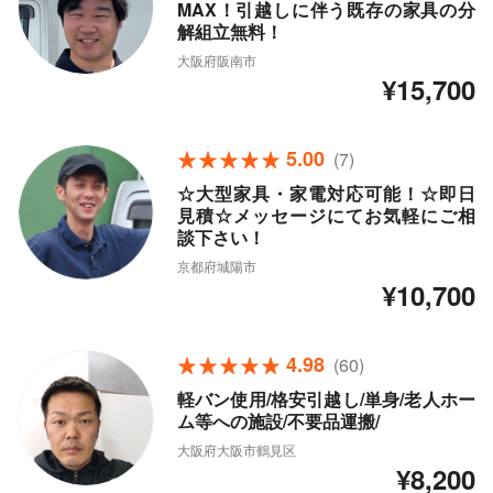
MAX！引越しに伴う既存の家具の分
解組立無料！
大阪府阪南市
¥15,700
5.00
(7)
☆大型家具・家電対応可能！☆即日
見積☆メッセージにてお気軽にご相
談下さい！
京都府城陽市
¥10,700
4.98
(60)
軽バン使用/格安引越し/単身/老人ホー
ム等への施設/不要品運搬/
大阪府大阪市鶴見区
¥8,200