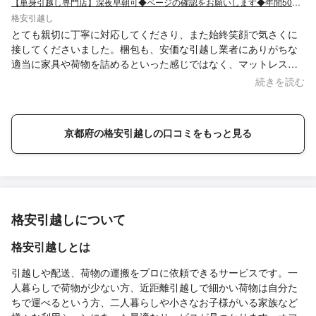
【単身引越し専門店】深夜早朝可◆ページの確認をお願いします◆年間500件の実績◆
格安引越し
とても親切に丁寧に対応してくださり、また始終笑顔で気さくに
接してくださいました。梱包も、安価な引越し業者にありがちな
適当に家具や荷物を詰めるといった感じではなく、マットレスさ
えオプション料金なしできちんと梱包してくれるといったような
続きを読む
具合で、どれも丁寧に取り扱ってくださり、総じてとてもコスパ
に優れた業者さんでした。何かあればまた利用させていただけれ
ばと思います。ありがとうございました！
京都府の格安引越しの口コミをもっと見る
格安引越しについて
格安引越しとは
引越しや配送、荷物の運搬をプロに依頼できるサービスです。一
人暮らしで荷物が少ない方、近距離引越しで細かい荷物は自分た
ちで運べるという方、二人暮らしや小さなお子様がいる家族など