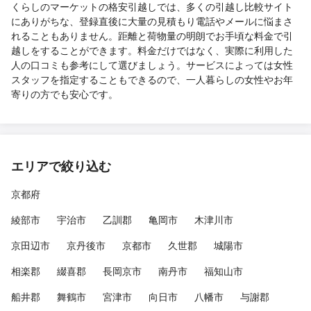
くらしのマーケットの格安引越しでは、多くの引越し比較サイト
にありがちな、登録直後に大量の見積もり電話やメールに悩まさ
れることもありません。距離と荷物量の明朗でお手頃な料金で引
越しをすることができます。料金だけではなく、実際に利用した
人の口コミも参考にして選びましょう。サービスによっては女性
スタッフを指定することもできるので、一人暮らしの女性やお年
寄りの方でも安心です。
エリアで絞り込む
京都府
綾部市
宇治市
乙訓郡
亀岡市
木津川市
京田辺市
京丹後市
京都市
久世郡
城陽市
相楽郡
綴喜郡
長岡京市
南丹市
福知山市
船井郡
舞鶴市
宮津市
向日市
八幡市
与謝郡