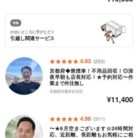
特集
かゆいところに手がとどく
引越し関連サービス
4.93
(250)
京都府◆禁煙車！不用品回収！◎深
夜早朝も店長対応！★予約対応〜作
業まで外注無し
京都府京都市伏見区
¥11,400
4.98
(311)
〜★8月空きございます☆24時間対
応、近距離、長距離もお気軽にご相