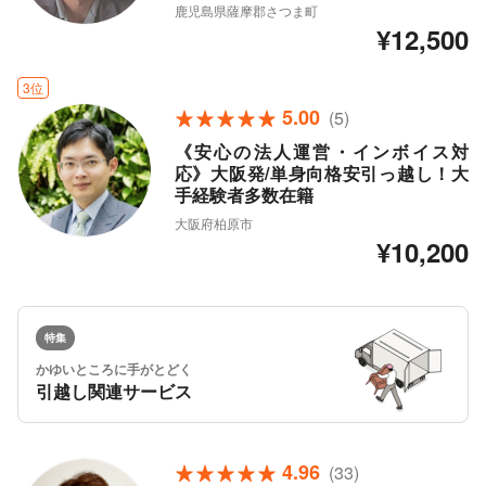
鹿児島県薩摩郡さつま町
¥12,500
3位
5.00
(5)
《安心の法人運営・インボイス対
応》大阪発/単身向格安引っ越し！大
手経験者多数在籍
大阪府柏原市
¥10,200
特集
かゆいところに手がとどく
引越し関連サービス
4.96
(33)