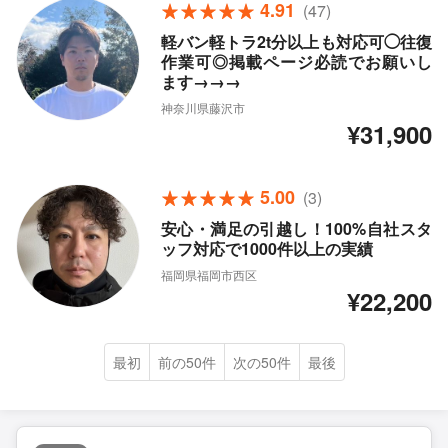
4.91
(47)
軽バン軽トラ2t分以上も対応可◯往復
作業可◎掲載ページ必読でお願いし
ます→→→
神奈川県藤沢市
¥31,900
5.00
(3)
安心・満足の引越し！100%自社スタ
ッフ対応で1000件以上の実績
福岡県福岡市西区
¥22,200
最初
前の50件
次の50件
最後