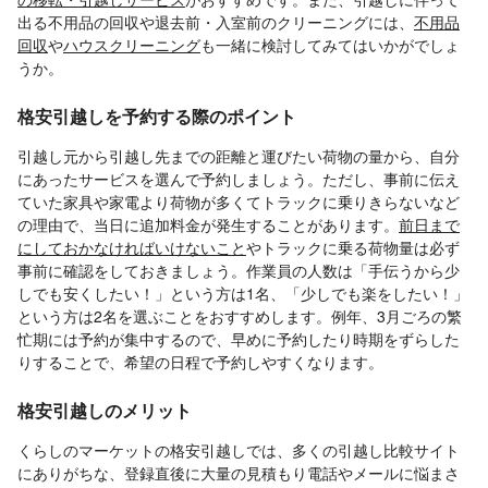
出る不用品の回収や退去前・入室前のクリーニングには、
不用品
回収
や
ハウスクリーニング
も一緒に検討してみてはいかがでしょ
うか。
格安引越しを予約する際のポイント
引越し元から引越し先までの距離と運びたい荷物の量から、自分
にあったサービスを選んで予約しましょう。ただし、事前に伝え
ていた家具や家電より荷物が多くてトラックに乗りきらないなど
の理由で、当日に追加料金が発生することがあります。
前日まで
にしておかなければいけないこと
やトラックに乗る荷物量は必ず
事前に確認をしておきましょう。作業員の人数は「手伝うから少
しでも安くしたい！」という方は1名、「少しでも楽をしたい！」
という方は2名を選ぶことをおすすめします。例年、3月ごろの繁
忙期には予約が集中するので、早めに予約したり時期をずらした
りすることで、希望の日程で予約しやすくなります。
格安引越しのメリット
くらしのマーケットの格安引越しでは、多くの引越し比較サイト
にありがちな、登録直後に大量の見積もり電話やメールに悩まさ