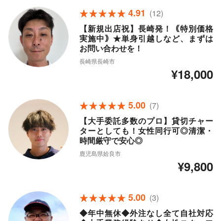
4.91
(12)
【新規出店祝】長崎発！｟特別価格
実施中｠★単身引越しなど、まずは
お問い合わせを！
長崎県長崎市
¥18,000
5.00
(7)
【大手委託多数のプロ】貸切チャー
ターとしても！女性同行可◎清潔・
時間厳守で安心◎
鹿児島県姶良市
¥9,800
5.00
(3)
◆年中無休◆外注なし全て自社対応