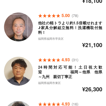
¥18,100
5.00
(78)
他社の軽トラより約1.5倍載せれます
♪家具分解組立無料！洗濯機取付無
料！
福岡県福岡市早良区
¥21,100
4.93
(31)
24時間対応可能！土日祝大歓
迎 福岡～他県 他県
～九州 親切丁寧正
福岡県福岡市東区
¥26,300
4.93
(16)