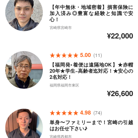
【年中無休・地域密着】損害保険に
加入済み◎豊富な経験と知識で安
心！
宮崎県宮崎市
¥22,000
5.00
(11)
【福岡発•着便は遠隔地OK】★赤帽
20年★学生~高齢者迄対応！★安心の
2名対応！
福岡県福岡市東区
¥26,600
4.98
(74)
単身〜ファミリーまで！宮崎の引越
はお任せ下さい♪
宮崎県西都市