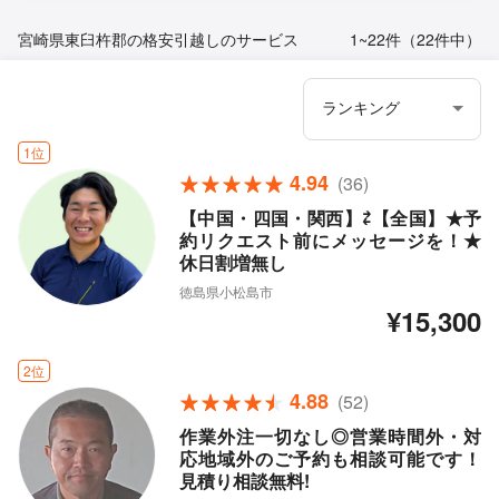
宮崎県東臼杵郡の格安引越しのサービス
1~22件（22件中）
1位
4.94
(36)
【中国・四国・関西】⇄【全国】★予
約リクエスト前にメッセージを！★
休日割増無し
徳島県小松島市
¥15,300
2位
4.88
(52)
作業外注一切なし◎営業時間外・対
応地域外のご予約も相談可能です！
見積り相談無料!