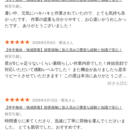
格安引越し
暑い中、元気にハキハキと作業されていたので、とても気持ち良
かったです。 作業の提案も分かりやすく、お心遣いがうれしかっ
たです。 ありがとうございました！
2026年5月9日・匿名さん
【年中無休・地域密着】損害保険に加入済み◎豊富な経験と知識で安心！
格安引越し
星が5じゃ足りないくらい素晴らしい作業内容でした！終始笑顔で
対応いただいて感動レベルでした！ また機会がありましたら是非
リピートさせていただきます！ この度は本当にありがとうござい
ました！
続きを読む
2026年3月15日・匿名さん
【年中無休・地域密着】損害保険に加入済み◎豊富な経験と知識で安心！
格安引越し
時間通りに来てくださり、迅速に丁寧に荷物を運んでくださいま
した。 とても親切でした。おすすめです。