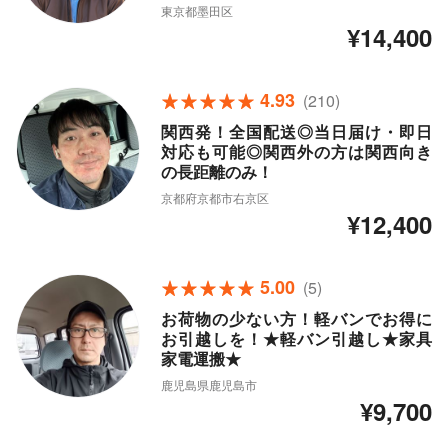
東京都墨田区
¥14,400
4.93
(210)
関西発！全国配送◎当日届け・即日
対応も可能◎関西外の方は関西向き
の長距離のみ！
京都府京都市右京区
¥12,400
5.00
(5)
お荷物の少ない方！軽バンでお得に
お引越しを！★軽バン引越し★家具
家電運搬★
鹿児島県鹿児島市
¥9,700