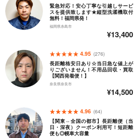
緊急対応！安心丁寧な引越しサービ
スを提供致します★縦型洗濯機取付
無料！福岡県発！
福岡県糸島市
¥13,400
4.95
(276)
長距離格安日あり☆当日急な値上が
りございません！不用品回収・買取
【関西発着便！】
奈良県奈良市
¥14,500
4.96
(64)
【関東⇔全国の都市】長距離便（当
日・深夜）クーポン利用可！短距離
便も◎幌車大容量