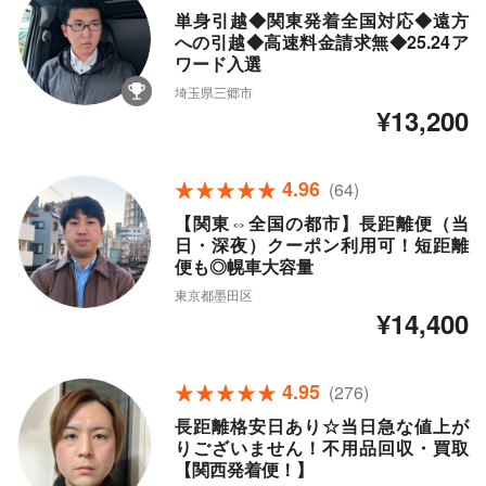
単身引越◆関東発着全国対応◆遠方
への引越◆高速料金請求無◆25.24ア
ワード入選
埼玉県三郷市
¥13,200
4.96
(64)
【関東⇔全国の都市】長距離便（当
日・深夜）クーポン利用可！短距離
便も◎幌車大容量
東京都墨田区
¥14,400
4.95
(276)
長距離格安日あり☆当日急な値上が
りございません！不用品回収・買取
【関西発着便！】