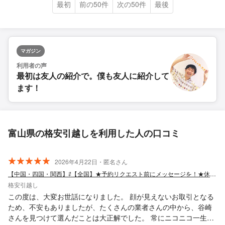
最初
前の50件
次の50件
最後
マガジン
利用者の声
最初は友人の紹介で。僕も友人に紹介して
ます！
富山県の格安引越しを利用した人の口コミ
2026年4月22日・匿名さん
【中国・四国・関西】⇄【全国】★予約リクエスト前にメッセージを！★休日割増無し
格安引越し
この度は、大変お世話になりました。 顔が見えないお取引となる
ため、不安もありましたが、たくさんの業者さんの中から、谷崎
さんを見つけて選んだことは大正解でした。 常にニコニコ一生懸