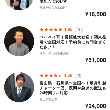
険加入で安心★
宮城県仙台市太白区
¥16,500
4.95
(131)
ペイペイ可！長距離大歓迎！関東発
着で全国対応！予約前にお問合せく
ださい！
神奈川県川崎市中原区
¥51,000
4.58
(12)
富山県・石川県〜全国へ！単身引越
チャーター便。夜間や急ぎの配送も
24時間フル対応
富山県富山市
¥24,000