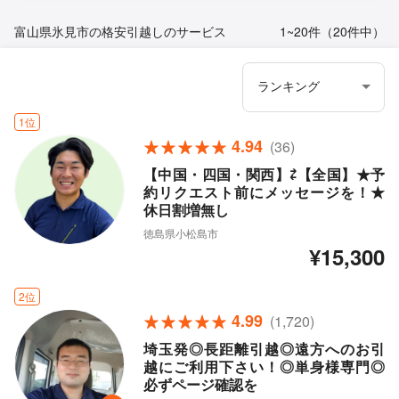
富山県氷見市の格安引越しのサービス
1~20件（20件中）
1位
4.94
(36)
【中国・四国・関西】⇄【全国】★予
約リクエスト前にメッセージを！★
休日割増無し
徳島県小松島市
¥15,300
2位
4.99
(1,720)
埼玉発◎長距離引越◎遠方へのお引
越にご利用下さい！◎単身様専門◎
必ずページ確認を