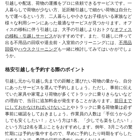
引越しや配送、荷物の運搬をプロに依頼できるサービスです。一
人暮らしで荷物が少ない方、近距離引越しで細かい荷物は自分た
ちで運べるという方、二人暮らしや小さなお子様がいる家族など
様々な利用シーンにあった最適なサービスが見つかります。オフ
ィスの移転に伴う引越しは、大手の引越しよりおトクな
オフィス
の移転・引越しサービス
がおすすめです。また、引越しに伴って
出る不用品の回収や退去前・入室前のクリーニングには、
不用品
回収
や
ハウスクリーニング
も一緒に検討してみてはいかがでしょ
うか。
格安引越しを予約する際のポイント
引越し元から引越し先までの距離と運びたい荷物の量から、自分
にあったサービスを選んで予約しましょう。ただし、事前に伝え
ていた家具や家電より荷物が多くてトラックに乗りきらないなど
の理由で、当日に追加料金が発生することがあります。
前日まで
にしておかなければいけないこと
やトラックに乗る荷物量は必ず
事前に確認をしておきましょう。作業員の人数は「手伝うから少
しでも安くしたい！」という方は1名、「少しでも楽をしたい！」
という方は2名を選ぶことをおすすめします。例年、3月ごろの繁
忙期には予約が集中するので、早めに予約したり時期をずらした
りすることで、希望の日程で予約しやすくなります。