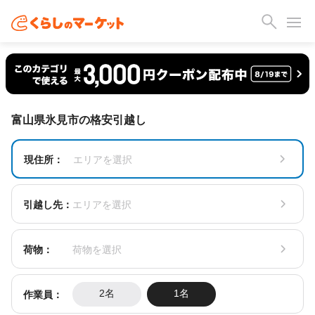
富山県氷見市の格安引越し
現住所：
エリアを選択
引越し先：
エリアを選択
荷物：
荷物を選択
作業員：
2名
1名