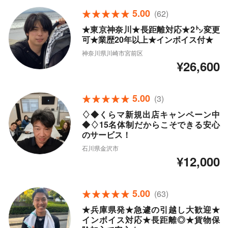
5.00
(62)
★東京神奈川★長距離対応★2㌧変更
可★業歴20年以上★インボイス付★
神奈川県川崎市宮前区
¥26,600
5.00
(3)
♢◆くらマ新規出店キャンペーン中
◆♢15名体制だからこそできる安心
のサービス！
石川県金沢市
¥12,000
5.00
(63)
★兵庫県発★急遽の引越し大歓迎★
インボイス対応★長距離◎★貨物保