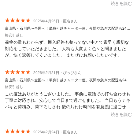
命にしていただき、おしゃべりしながらのお手伝いも楽しかった
続きを読む
です。 階段の3階までの作業もテキパキと丁寧にしていただきま
した。今回はたまたま都合があい、富山から千葉までのお引越し
を対応していただき、またご縁があれば是非谷崎さんへお願いし
2026年4月26日・匿名さん
たいと思います。 汗だくの後のポカリスエットは最高ですね！ 皆
富山県・石川県〜全国へ！単身引越チャーター便。夜間や急ぎの配送も24時間フル対応
さんにも是非おすすめのお引越しとなりました。 ありがとうござ
格安引越し
いました。
荷物の量もわからず、搬入経路も整ってない中とて素早く親切な
対応をしていただきました。 人柄も大変よく色々と聞きました
が、快く返答してくいました。 またぜひお願いしたいです。
2026年2月21日・ぴっぴさん
富山県・石川県〜全国へ！単身引越チャーター便。夜間や急ぎの配送も24時間フル対応
格安引越し
この度はありがとうございました。 事前に電話での打ち合わせも
丁寧に対応され、安心して当日まで過ごせました。 当日もうテキ
パキと荷積み、荷下ろしされ 後の片付け時間を有意義に過ごせま
した。 助かりました
続きを読む
2026年2月24日・匿名さん