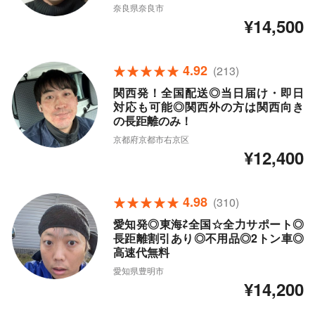
奈良県奈良市
¥14,500
4.92
(213)
関西発！全国配送◎当日届け・即日
対応も可能◎関西外の方は関西向き
の長距離のみ！
京都府京都市右京区
¥12,400
4.98
(310)
愛知発◎東海⇄全国☆全力サポート◎
長距離割引あり◎不用品◎2トン車◎
高速代無料
愛知県豊明市
¥14,200