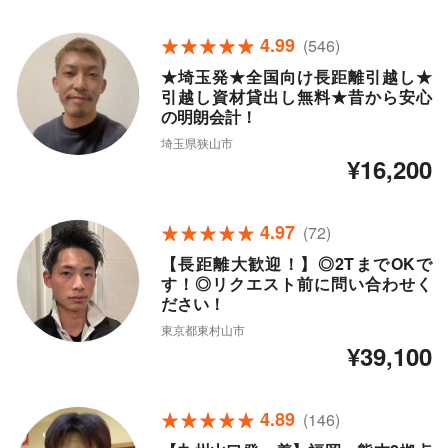
4.99
(546)
★埼玉発★全国向け長距離引越し★
引越し資材貸出し無料★昔から安心
の明朗会計！
埼玉県狭山市
¥16,200
4.97
(72)
【長距離大歓迎！】◎2TまでOKで
す！◎リクエスト前に問い合わせく
ださい！
東京都東村山市
¥39,100
4.89
(146)