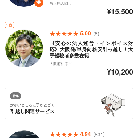
埼玉県入間市
¥15,500
3位
5.00
(5)
《安心の法人運営・インボイス対
応》大阪発/単身向格安引っ越し！大
手経験者多数在籍
大阪府柏原市
¥10,200
特集
かゆいところに手がとどく
引越し関連サービス
4.94
(831)