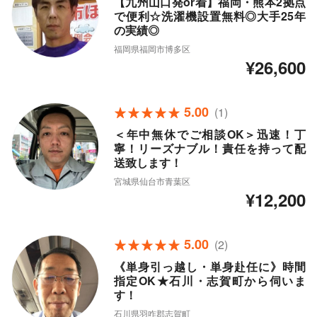
【九州山口発or着】福岡・熊本2拠点
で便利☆洗濯機設置無料◎大手25年
の実績◎
福岡県福岡市博多区
¥26,600
5.00
(1)
＜年中無休でご相談OK＞迅速！丁
寧！リーズナブル！責任を持って配
送致します！
宮城県仙台市青葉区
¥12,200
5.00
(2)
《単身引っ越し・単身赴任に》時間
指定OK★石川・志賀町から伺いま
す！
石川県羽咋郡志賀町