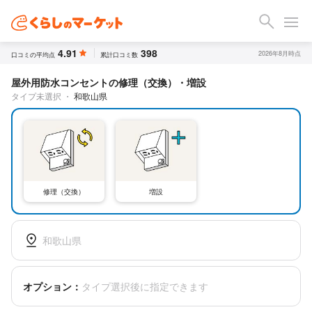
4.91
398
2026年8月時点
口コミの平均点
累計口コミ数
屋外用防水コンセントの修理（交換）・増設
タイプ未選択
・
和歌山県
修理（交換）
増設
和歌山県
オプション：
タイプ選択後に指定できます