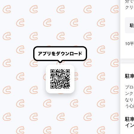
分で
クリ
駐
10
駐車
プロ
ンク
なり
う心
駐車
イ