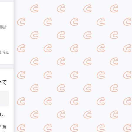
と累計
7月時点
いて
し、
「自