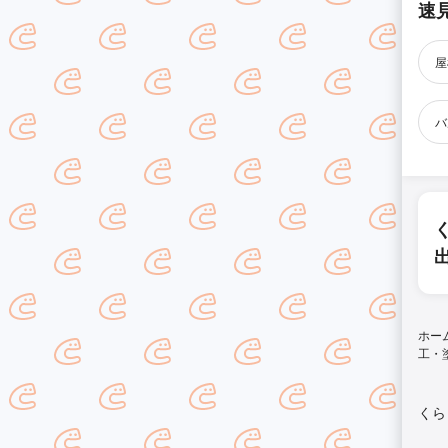
速
屋
バ
ホー
工・
くら