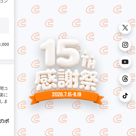
コン
,000
間コ
楽に
しま
際のポ