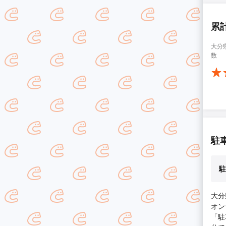
累
大分
数
駐
駐
大分
オン
「駐