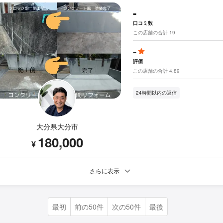
-
口コミ数
この店舗の合計 19
-
評価
この店舗の合計 4.89
24時間以内の返信
大分県大分市
180,000
¥
さらに表示
最初
前の50件
次の50件
最後