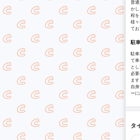
普通
かし
程を
様々
てお
駐車
駐車
て車
とし
必要
ます
自身
ーに
タ