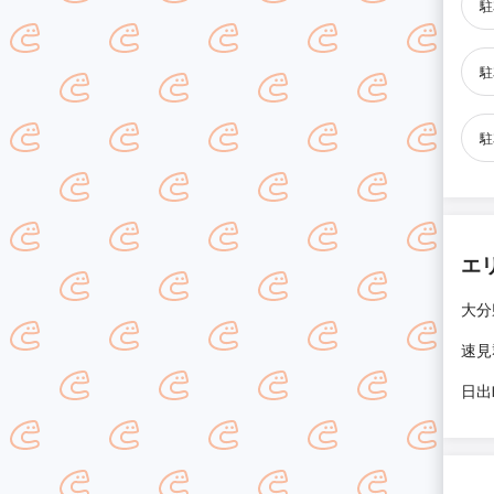
駐
駐
駐
エ
大分
速見
日出