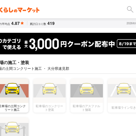
4.87
419
2026
の平均点
累計口コミ数
場の施工・塗装
場の土間コンクリート施工 ・ 大分県速見郡
駐車場の土間コンク
駐車場のコンクリー
駐車場のアスファル
駐車場ライン引き
リート施工
ト塗装
ト舗装