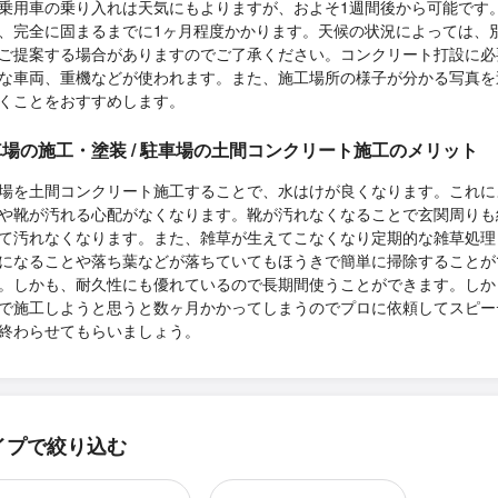
乗用車の乗り入れは天気にもよりますが、およそ1週間後から可能です
、完全に固まるまでに1ヶ月程度かかります。天候の状況によっては、
ご提案する場合がありますのでご了承ください。コンクリート打設に必
な車両、重機などが使われます。また、施工場所の様子が分かる写真を
くことをおすすめします。
場の施工・塗装 / 駐車場の土間コンクリート施工のメリット
場を土間コンクリート施工することで、水はけが良くなります。これに
や靴が汚れる心配がなくなります。靴が汚れなくなることで玄関周りも
て汚れなくなります。また、雑草が生えてこなくなり定期的な雑草処理
になることや落ち葉などが落ちていてもほうきで簡単に掃除することが
。しかも、耐久性にも優れているので長期間使うことができます。しか
で施工しようと思うと数ヶ月かかってしまうのでプロに依頼してスピー
終わらせてもらいましょう。
イプで絞り込む