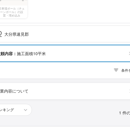
駐車場ポール（チェ
ーンポール）の設
置・埋め込み
大分県速見郡
依頼内容：
施工面積10平米
条件
業内容について
1 件