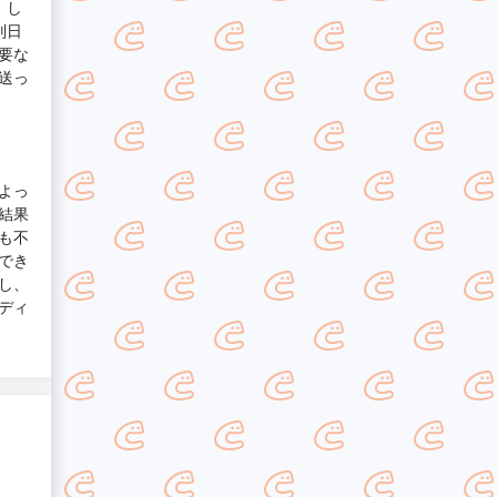
。し
別日
要な
送っ
よっ
結果
も不
でき
し、
ディ