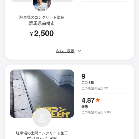
駐車場のコンクリート塗装
群馬県前橋市
2,500
¥
さらに表示
9
口コミ数
この店舗の合計 22
4.87
評価
この店舗の合計 5.00
駐車場の土間コンクリート施工
茨城県つくば市