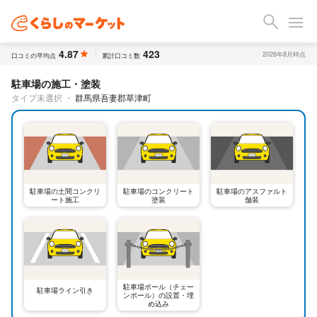
4.87
423
2026年8月時点
口コミの平均点
累計口コミ数
駐車場の施工・塗装
タイプ未選択
・
群馬県吾妻郡草津町
駐車場の土間コンクリ
駐車場のコンクリート
駐車場のアスファルト
ート施工
塗装
舗装
駐車場ポール（チェー
駐車場ライン引き
ンポール）の設置・埋
め込み