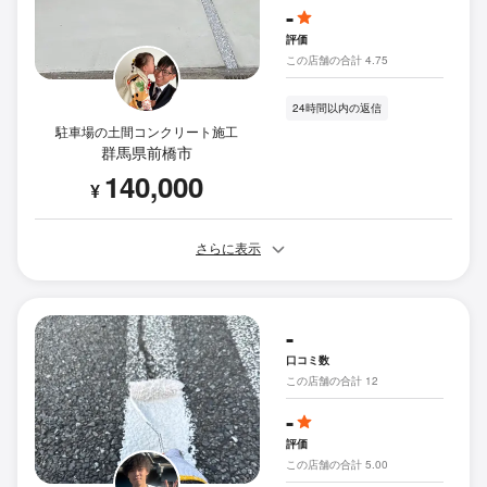
-
評価
この店舗の合計 4.75
24時間以内の返信
駐車場の土間コンクリート施工
群馬県前橋市
140,000
¥
さらに表示
-
口コミ数
この店舗の合計 12
-
評価
この店舗の合計 5.00