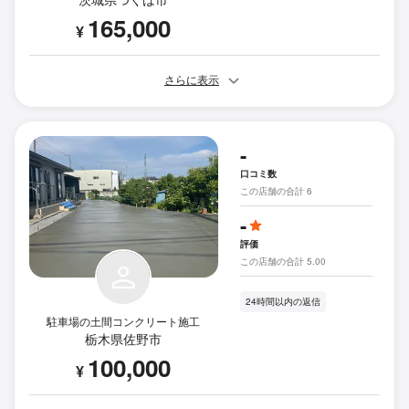
165,000
¥
さらに表示
-
口コミ数
この店舗の合計 6
-
評価
この店舗の合計 5.00
24時間以内の返信
駐車場の土間コンクリート施工
栃木県佐野市
100,000
¥