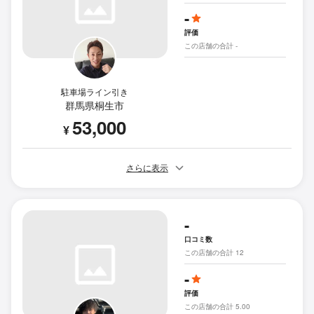
-
評価
この店舗の合計 -
駐車場ライン引き
群馬県桐生市
53,000
¥
さらに表示
-
口コミ数
この店舗の合計 12
-
評価
この店舗の合計 5.00