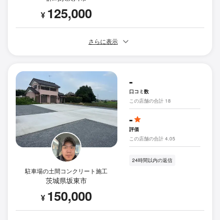
125,000
¥
さらに表示
-
口コミ数
この店舗の合計 18
-
評価
この店舗の合計 4.05
24時間以内の返信
駐車場の土間コンクリート施工
茨城県坂東市
150,000
¥