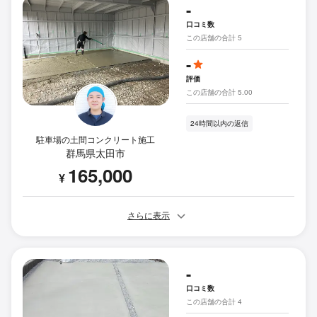
-
口コミ数
この店舗の合計 5
-
評価
この店舗の合計 5.00
24時間以内の返信
駐車場の土間コンクリート施工
群馬県太田市
165,000
¥
さらに表示
-
口コミ数
この店舗の合計 4