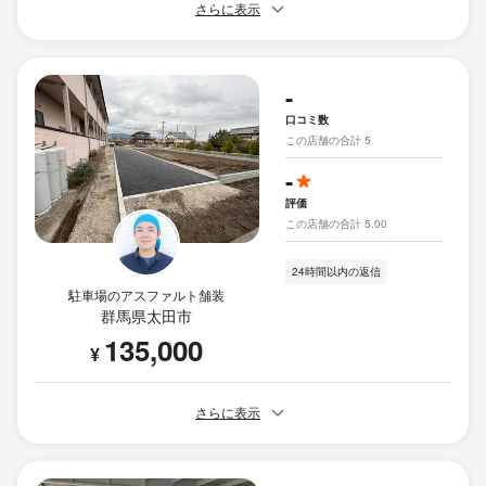
さらに表示
-
口コミ数
この店舗の合計 5
-
評価
この店舗の合計 5.00
24時間以内の返信
駐車場のアスファルト舗装
群馬県太田市
135,000
¥
さらに表示