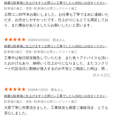
綺麗な駐車場に仕上げます☆土間コン工事でしたら当社にお任せください！！
駐車場の施工・塗装 / 駐車場の土間コンクリート施工
土間コン20平米お願いしました。お仕事も丁寧でまめに連絡いた
だき、お任せしやすかったです。仕上がりにもとても満足してお
り、また機会がありましたらお願いしたいと思います。
2026年3月26日・匿名さん
綺麗な駐車場に仕上げます☆土間コン工事でしたら当社にお任せください！！
駐車場の施工・塗装 / 駐車場の土間コンクリート施工
工事中は毎日状況報告していただき、また色々アドバイスも頂い
たおかげもあり、納得いく仕上がりになりました。またコンクリ
ート打設当日に動物が侵入するのが不安とご相談した時は、周り
を紐で囲って頂くと共に暗くなるまで見張ってくださり感謝して
続きを読む
おります。また、サービスで庭の凹んだ部分に余った砂利を入れ
てくれたりとご配慮もいただきありがとうございました。またの
機会がございましたら是非お願いしたいと思います。
2026年1月5日・匿名さん
綺麗な駐車場に仕上げます☆土間コン工事でしたら当社にお任せください！！
駐車場の施工・塗装 / 駐車場の土間コンクリート施工
大変丁寧に作業頂きました。工事状況も都度ご連絡頂き、とても
安心しました。