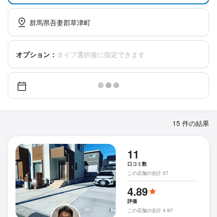
群馬県吾妻郡草津町
オプション：
タイプ選択後に指定できます
15 件の結果
11
口コミ数
この店舗の合計 37
4.89
評価
この店舗の合計 4.97