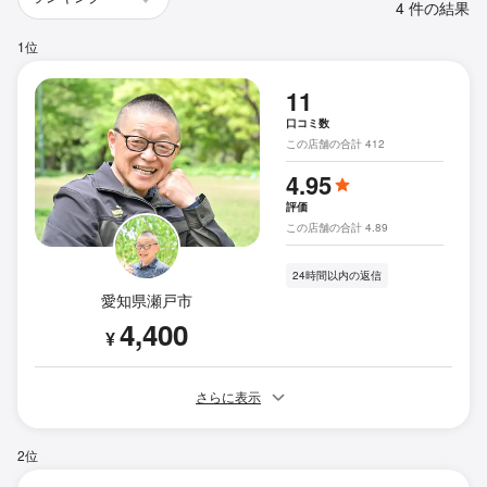
4 件の結果
1位
11
口コミ数
この店舗の合計 412
4.95
評価
この店舗の合計 4.89
24時間以内の返信
愛知県瀬戸市
4,400
¥
さらに表示
2位