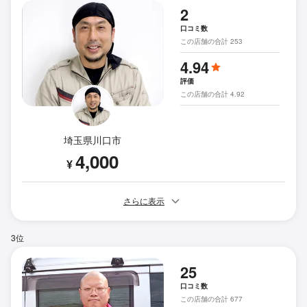
2
口コミ数
この店舗の合計 253
4.94
評価
この店舗の合計 4.92
埼玉県川口市
4,000
¥
さらに表示
3位
25
口コミ数
この店舗の合計 677