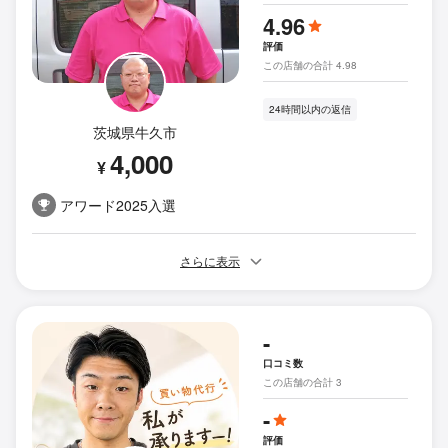
4.96
評価
この店舗の合計 4.98
24時間以内の返信
茨城県牛久市
4,000
¥
アワード2025入選
さらに表示
-
口コミ数
この店舗の合計 3
-
評価