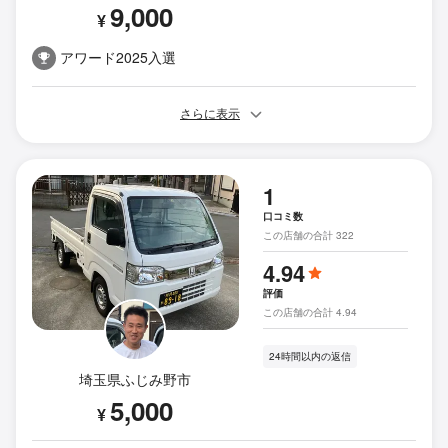
9,000
¥
アワード2025入選
さらに表示
1
口コミ数
この店舗の合計 322
4.94
評価
この店舗の合計 4.94
24時間以内の返信
埼玉県ふじみ野市
5,000
¥