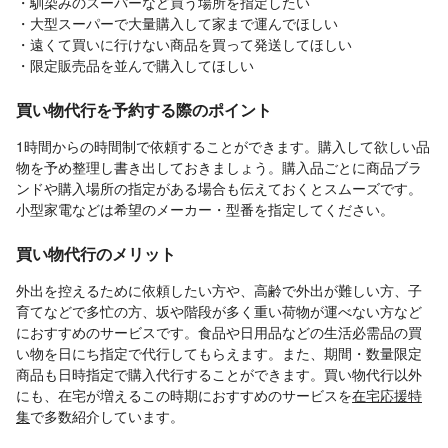
・馴染みのスーパーなど買う場所を指定したい
・大型スーパーで大量購入して家まで運んでほしい
・遠くて買いに行けない商品を買って発送してほしい
・限定販売品を並んで購入してほしい
買い物代行を予約する際のポイント
1時間からの時間制で依頼することができます。購入して欲しい品
物を予め整理し書き出しておきましょう。購入品ごとに商品ブラ
ンドや購入場所の指定がある場合も伝えておくとスムーズです。
小型家電などは希望のメーカー・型番を指定してください。
買い物代行のメリット
外出を控えるために依頼したい方や、高齢で外出が難しい方、子
育てなどで多忙の方、坂や階段が多く重い荷物が運べない方など
におすすめのサービスです。食品や日用品などの生活必需品の買
い物を日にち指定で代行してもらえます。また、期間・数量限定
商品も日時指定で購入代行することができます。買い物代行以外
にも、在宅が増えるこの時期におすすめのサービスを
在宅応援特
集
で多数紹介しています。