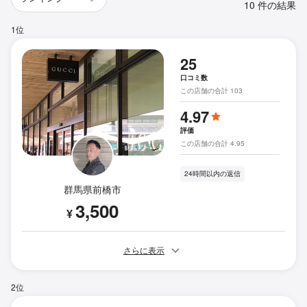
10 件の結果
1位
25
口コミ数
この店舗の合計 103
4.97
評価
この店舗の合計 4.95
24時間以内の返信
群馬県前橋市
3,500
¥
さらに表示
2位