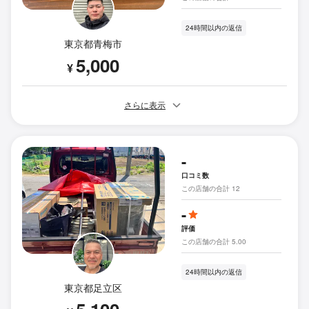
24時間以内の返信
東京都青梅市
5,000
¥
さらに表示
-
口コミ数
この店舗の合計 12
-
評価
この店舗の合計 5.00
24時間以内の返信
東京都足立区