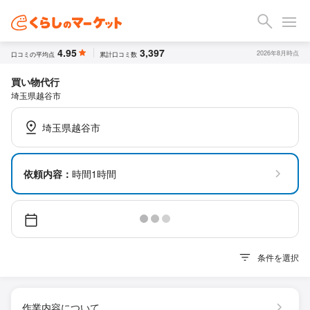
4.95
3,397
2026年8月時点
口コミの平均点
累計口コミ数
買い物代行
埼玉県越谷市
埼玉県越谷市
依頼内容：
時間1時間
条件を選択
作業内容について