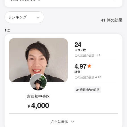
41 件の結果
1位
24
口コミ数
この店舗の合計 117
4.97
評価
この店舗の合計 4.93
24時間以内の返信
東京都中央区
4,000
¥
さらに表示