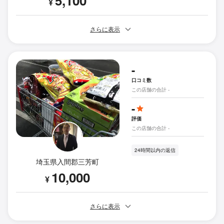
5,100
¥
さらに表示
-
口コミ数
この店舗の合計 -
-
評価
この店舗の合計 -
24時間以内の返信
埼玉県入間郡三芳町
10,000
¥
さらに表示