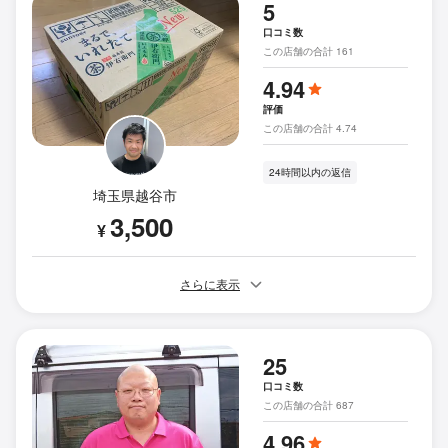
5
口コミ数
この店舗の合計 161
4.94
評価
この店舗の合計 4.74
24時間以内の返信
埼玉県越谷市
3,500
¥
さらに表示
25
口コミ数
この店舗の合計 687
4.96