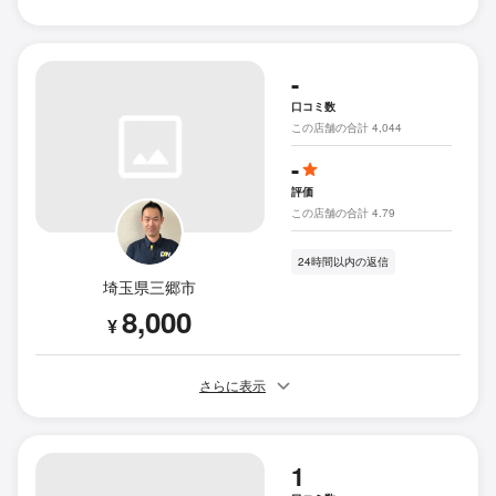
-
口コミ数
この店舗の合計 4,044
-
評価
この店舗の合計 4.79
24時間以内の返信
埼玉県三郷市
8,000
¥
さらに表示
1