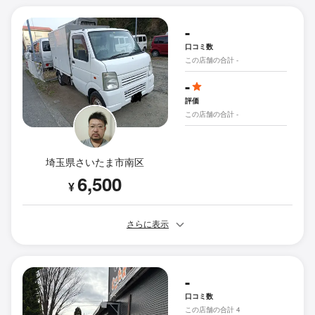
-
口コミ数
この店舗の合計 -
-
評価
この店舗の合計 -
埼玉県さいたま市南区
6,500
¥
さらに表示
-
口コミ数
この店舗の合計 4