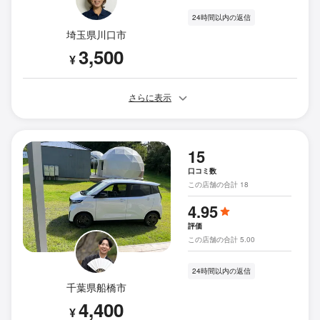
24時間以内の返信
埼玉県川口市
3,500
¥
さらに表示
15
口コミ数
この店舗の合計 18
4.95
評価
この店舗の合計 5.00
24時間以内の返信
千葉県船橋市
4,400
¥