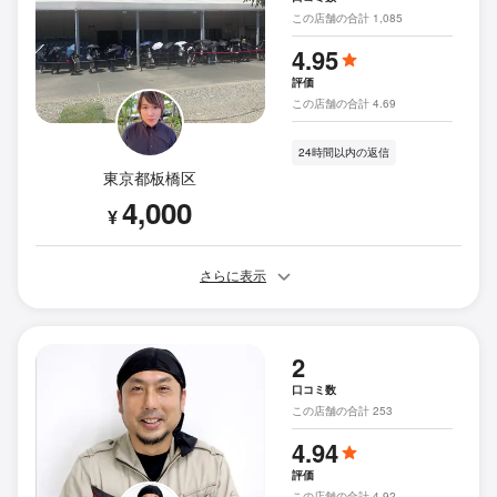
この店舗の合計 1,085
4.95
評価
この店舗の合計 4.69
24時間以内の返信
東京都板橋区
4,000
¥
さらに表示
2
口コミ数
この店舗の合計 253
4.94
評価
この店舗の合計 4.92