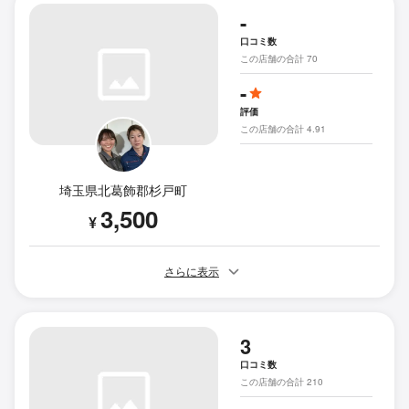
-
口コミ数
この店舗の合計 70
-
評価
この店舗の合計 4.91
埼玉県北葛飾郡杉戸町
3,500
¥
さらに表示
3
口コミ数
この店舗の合計 210