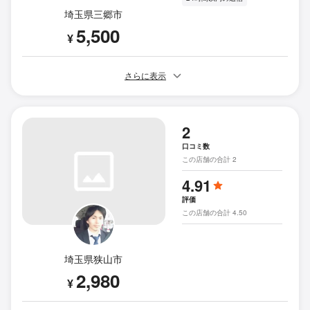
埼玉県三郷市
5,500
¥
さらに表示
2
口コミ数
この店舗の合計 2
4.91
評価
この店舗の合計 4.50
埼玉県狭山市
2,980
¥