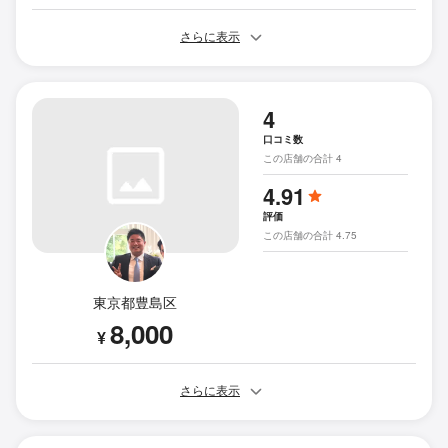
さらに表示
4
口コミ数
この店舗の合計 4
4.91
評価
この店舗の合計 4.75
東京都豊島区
8,000
¥
さらに表示