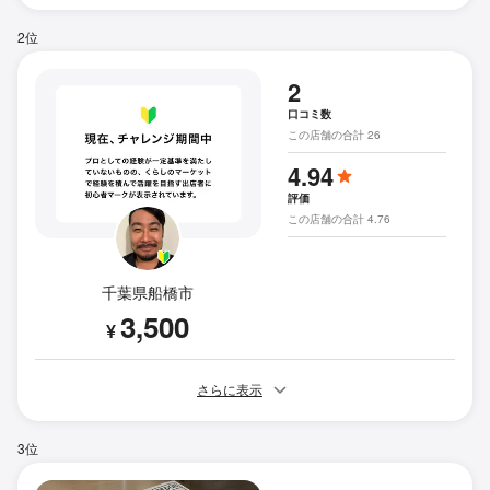
2位
2
口コミ数
この店舗の合計 26
4.94
評価
この店舗の合計 4.76
千葉県船橋市
3,500
¥
さらに表示
3位