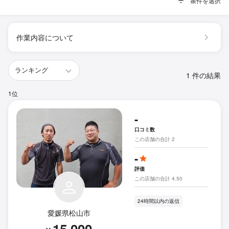
条件を選択
作業内容について
1 件の結果
1位
-
口コミ数
この店舗の合計 2
-
評価
この店舗の合計 4.50
24時間以内の返信
愛媛県松山市
15,000