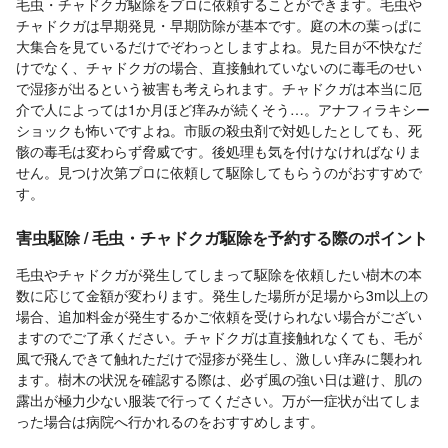
毛虫・チャドクガ駆除をプロに依頼することができます。毛虫や
チャドクガは早期発見・早期防除が基本です。庭の木の葉っぱに
大集合を見ているだけでぞわっとしますよね。見た目が不快なだ
けでなく、チャドクガの場合、直接触れていないのに毒毛のせい
で湿疹が出るという被害も考えられます。チャドクガは本当に厄
介で人によっては1か月ほど痒みが続くそう…。アナフィラキシー
ショックも怖いですよね。市販の殺虫剤で対処したとしても、死
骸の毒毛は変わらず脅威です。後処理も気を付けなければなりま
せん。見つけ次第プロに依頼して駆除してもらうのがおすすめで
す。
害虫駆除 / 毛虫・チャドクガ駆除を予約する際のポイント
毛虫やチャドクガが発生してしまって駆除を依頼したい樹木の本
数に応じて金額が変わります。発生した場所が足場から3m以上の
場合、追加料金が発生するかご依頼を受けられない場合がござい
ますのでご了承ください。チャドクガは直接触れなくても、毛が
風で飛んできて触れただけで湿疹が発生し、激しい痒みに襲われ
ます。樹木の状況を確認する際は、必ず風の強い日は避け、肌の
露出が極力少ない服装で行ってください。万が一症状が出てしま
った場合は病院へ行かれるのをおすすめします。