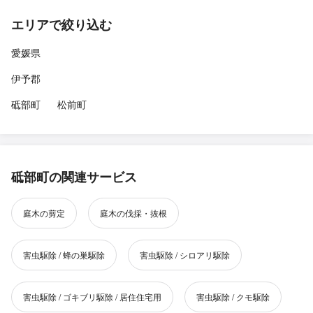
エリアで絞り込む
愛媛県
伊予郡
砥部町
松前町
砥部町の関連サービス
庭木の剪定
庭木の伐採・抜根
害虫駆除 / 蜂の巣駆除
害虫駆除 / シロアリ駆除
害虫駆除 / ゴキブリ駆除 / 居住住宅用
害虫駆除 / クモ駆除