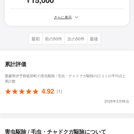
¥
さらに表示
最初
前の50件
次の50件
最後
累計評価
愛媛県伊予郡砥部町の害虫駆除 / 毛虫・チャドクガ駆除の口コミの平均点と
累計数
4.92
(1)
2026年3月時点
害虫駆除 / 毛虫・チャドクガ駆除について