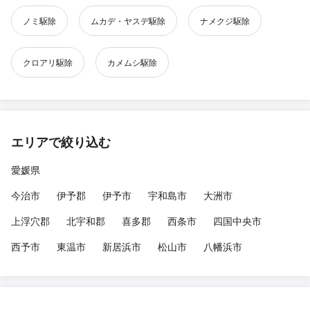
ノミ駆除
ムカデ・ヤスデ駆除
ナメクジ駆除
クロアリ駆除
カメムシ駆除
エリアで絞り込む
愛媛県
今治市
伊予郡
伊予市
宇和島市
大洲市
上浮穴郡
北宇和郡
喜多郡
西条市
四国中央市
西予市
東温市
新居浜市
松山市
八幡浜市