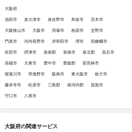
大阪府
池田市
泉大津市
泉佐野市
和泉市
茨木市
大阪狭山市
大阪市
貝塚市
柏原市
交野市
門真市
河内長野市
岸和田市
堺市
四條畷市
吹田市
摂津市
泉南郡
泉南市
泉北郡
高石市
高槻市
大東市
豊中市
豊能郡
富田林市
寝屋川市
羽曳野市
阪南市
東大阪市
枚方市
藤井寺市
松原市
三島郡
南河内郡
箕面市
守口市
八尾市
大阪府の関連サービス