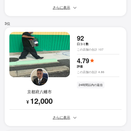
さらに表示
3位
92
口コミ数
この店舗の合計 107
4.79
評価
この店舗の合計 4.86
24時間以内の返信
京都府八幡市
12,000
¥
さらに表示