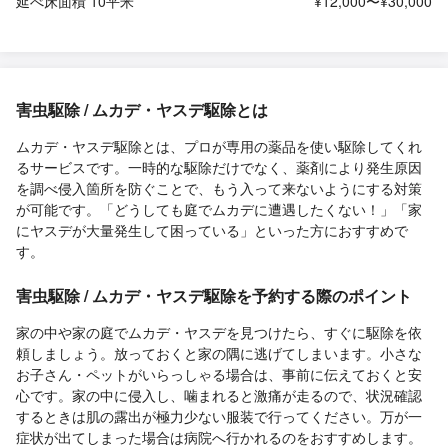
延べ床面積 10平米
¥12,000〜¥30,000
害虫駆除 / ムカデ・ヤスデ駆除とは
ムカデ・ヤスデ駆除とは、プロが専用の薬品を使い駆除してくれ
るサービスです。一時的な駆除だけでなく、薬剤により発生原因
を調べ侵入箇所を防ぐことで、もう入って来ないようにする対策
が可能です。「どうしても庭でムカデに遭遇したくない！」「家
にヤスデが大量発生して困っている」といった方におすすめで
す。
害虫駆除 / ムカデ・ヤスデ駆除を予約する際のポイント
家の中や家の庭でムカデ・ヤスデを見つけたら、すぐに駆除を依
頼しましょう。放っておくと家の隅に逃げてしまいます。小さな
お子さん・ペットがいらっしゃる場合は、事前に伝えておくと安
心です。家の中に侵入し、噛まれると激痛が走るので、状況確認
するときは肌の露出が極力少ない服装で行ってください。万が一
症状が出てしまった場合は病院へ行かれるのをおすすめします。