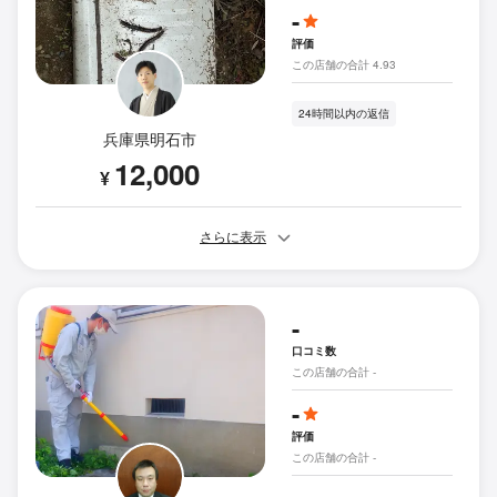
-
評価
この店舗の合計 4.93
24時間以内の返信
兵庫県明石市
12,000
¥
さらに表示
-
口コミ数
この店舗の合計 -
-
評価
この店舗の合計 -