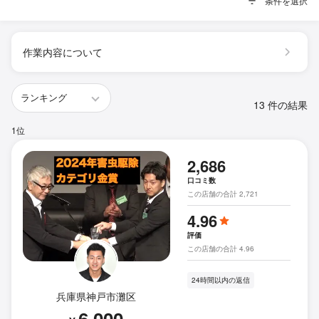
条件を選択
作業内容について
13 件の結果
1位
2,686
口コミ数
この店舗の合計 2,721
4.96
評価
この店舗の合計 4.96
24時間以内の返信
兵庫県神戸市灘区
6,000