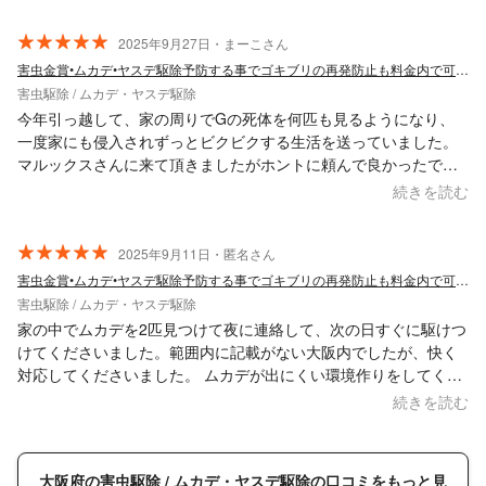
2025年9月27日・まーこさん
害虫金賞•ムカデ•ヤスデ駆除予防する事でゴキブリの再発防止も料金内で可能！関西！
害虫駆除 / ムカデ・ヤスデ駆除
今年引っ越して、家の周りでGの死体を何匹も見るようになり、
一度家にも侵入されずっとビクビクする生活を送っていました。
マルックスさんに来て頂きましたがホントに頼んで良かったで
す。家の隙間は全て埋めてるつもりでしたが、思いもよらぬとこ
続きを読む
ろにも隙間があり、塞いでもらいました。外も消毒もしてもら
い、なるべくGと遭遇しないようにする術を丁寧に教えて頂きま
した。引っ越しして、黒いものを見るだけで飛び上がって怯えて
2025年9月11日・匿名さん
いましたが、来て頂いて今はホッとしています。頼むのをしばら
害虫金賞•ムカデ•ヤスデ駆除予防する事でゴキブリの再発防止も料金内で可能！関西！
く悩んでいましたが、お願いしてほんとによかったです！遠いと
害虫駆除 / ムカデ・ヤスデ駆除
ころまで来て頂きありがとうございました。人柄もとても優しい
家の中でムカデを2匹見つけて夜に連絡して、次の日すぐに駆けつ
方だったので、どなたでも安心して頼んでいいと思います。
けてくださいました。範囲内に記載がない大阪内でしたが、快く
対応してくださいました。 ムカデが出にくい環境作りをしてくだ
さり、ひとつひとつ丁寧な仕事ぶりで初めての利用でしたが、大
続きを読む
満足です。これで心配ごとがなくなり安心です。本日はありがと
うございました。また何かありましたらよろしくお願いいたしま
す。
大阪府の害虫駆除 / ムカデ・ヤスデ駆除の口コミをもっと見