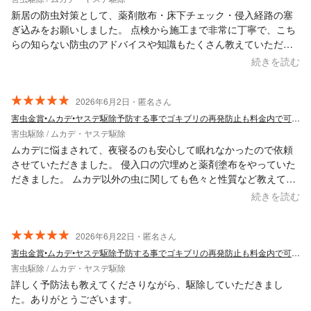
新居の防虫対策として、薬剤散布・床下チェック・侵入経路の塞
ぎ込みをお願いしました。 点検から施工まで非常に丁寧で、こち
らの知らない防虫のアドバイスや知識もたくさん教えていただ
き、とても勉強になりました。 終始わかりやすい説明と確実な作
続きを読む
業で、大変満足しております。また定期的にお願いしたいと思え
る業者様でした。ありがとうございました！
2026年6月2日・匿名さん
害虫金賞•ムカデ•ヤスデ駆除予防する事でゴキブリの再発防止も料金内で可能！関西！
害虫駆除 / ムカデ・ヤスデ駆除
ムカデに悩まされて、夜寝るのも安心して眠れなかったので依頼
させていただきました。 侵入口の穴埋めと薬剤塗布をやっていた
だきました。 ムカデ以外の虫に関しても色々と性質など教えてい
ただき勉強になりました。 活発な時期みたいですがもう見ないで
続きを読む
済む事を願います… ありがとうございました。
2026年6月22日・匿名さん
害虫金賞•ムカデ•ヤスデ駆除予防する事でゴキブリの再発防止も料金内で可能！関西！
害虫駆除 / ムカデ・ヤスデ駆除
詳しく予防法も教えてくださりながら、駆除していただきまし
た。ありがとうございます。