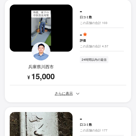
-
口コミ数
この店舗の合計 103
-
評価
この店舗の合計 4.57
24時間以内の返信
兵庫県川西市
15,000
¥
さらに表示
-
口コミ数
この店舗の合計 177