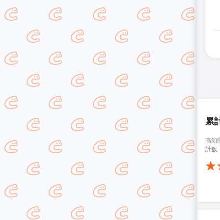
累
高知
計数