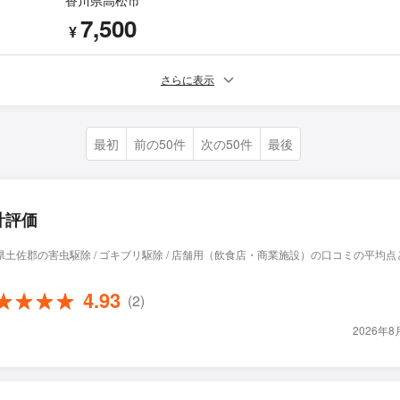
香川県高松市
7,500
¥
さらに表示
最初
前の50件
次の50件
最後
計評価
県土佐郡の害虫駆除 / ゴキブリ駆除 / 店舗用（飲食店・商業施設）の口コミの平均点
4.93
(2)
2026年