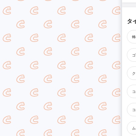
タ
蜂
ゴ
ク
コ
コ
ム