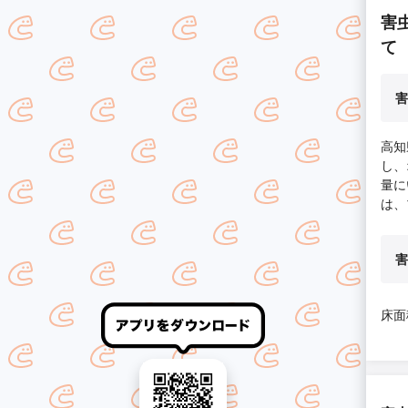
害
て
害
高知
し、
量に
は、
害
床面