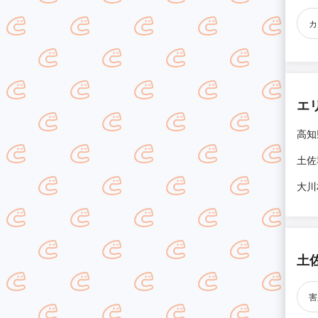
カ
エ
高知
土佐
大川
土
害