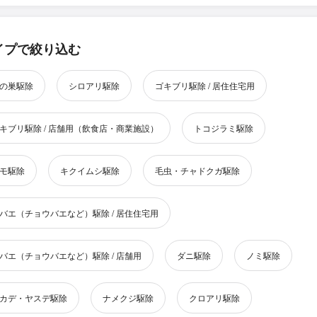
イプで絞り込む
の巣駆除
シロアリ駆除
ゴキブリ駆除 / 居住住宅用
キブリ駆除 / 店舗用（飲食店・商業施設）
トコジラミ駆除
モ駆除
キクイムシ駆除
毛虫・チャドクガ駆除
バエ（チョウバエなど）駆除 / 居住住宅用
バエ（チョウバエなど）駆除 / 店舗用
ダニ駆除
ノミ駆除
カデ・ヤスデ駆除
ナメクジ駆除
クロアリ駆除