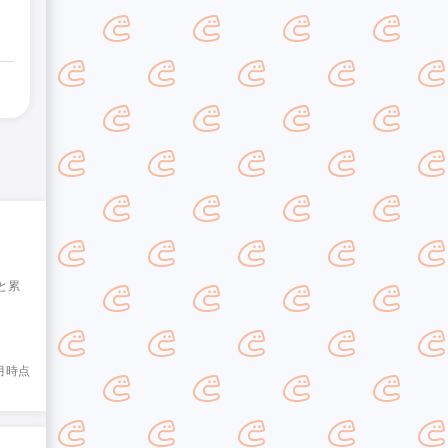
と累
8月時点