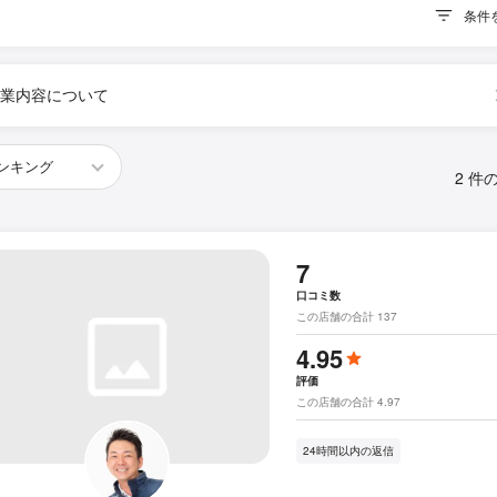
条件
業内容について
2 件
7
口コミ数
この店舗の合計 137
4.95
評価
この店舗の合計 4.97
24時間以内の返信