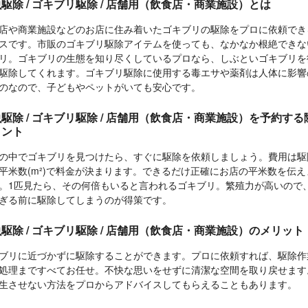
駆除 / ゴキブリ駆除 / 店舗用（飲食店・商業施設）とは
店や商業施設などのお店に住み着いたゴキブリの駆除をプロに依頼でき
スです。市販のゴキブリ駆除アイテムを使っても、なかなか根絶できな
リ。ゴキブリの生態を知り尽くしているプロなら、しぶといゴキブリを
駆除してくれます。ゴキブリ駆除に使用する毒エサや薬剤は人体に影響
のなので、子どもやペットがいても安心です。
駆除 / ゴキブリ駆除 / 店舗用（飲食店・商業施設）を予約する
イント
の中でゴキブリを見つけたら、すぐに駆除を依頼しましょう。費用は駆
平米数(m²)で料金が決まります。できるだけ正確にお店の平米数を伝え
。1匹見たら、その何倍もいると言われるゴキブリ。繁殖力が高いので
ぎる前に駆除してしまうのが得策です。
駆除 / ゴキブリ駆除 / 店舗用（飲食店・商業施設）のメリット
ブリに近づかずに駆除することができます。プロに依頼すれば、駆除作
処理まですべてお任せ。不快な思いをせずに清潔な空間を取り戻せます
生させない方法をプロからアドバイスしてもらえることもあります。