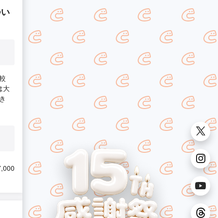
つい
較
は大
き
,000