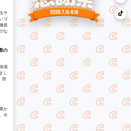
るサ
いゴ
徹底
のな
際の
除場
まし
、増
業か
。今