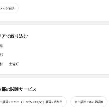
メムシ駆除
リアで絞り込む
県
郡
村
土佐町
佐郡の関連サービス
虫駆除 / コバエ（チョウバエなど）駆除 / 店舗用
害虫駆除 / 蜂の巣駆除