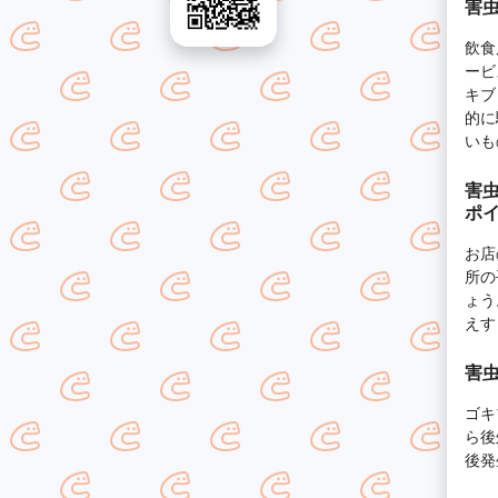
害虫
飲食
ービ
キブ
的に
いも
害虫
ポ
お店
所の
ょう
えす
害虫
ゴキ
ら後
後発