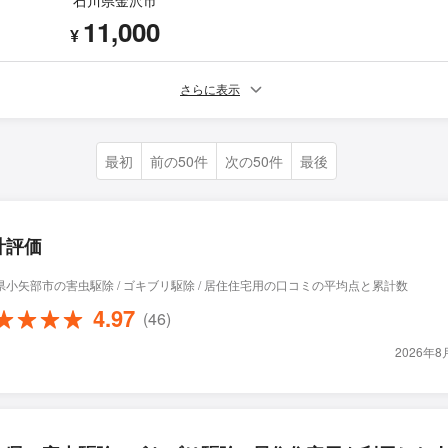
石川県金沢市
11,000
¥
さらに表示
最初
前の50件
次の50件
最後
計評価
県小矢部市の害虫駆除 / ゴキブリ駆除 / 居住住宅用の口コミの平均点と累計数
4.97
(46)
2026年