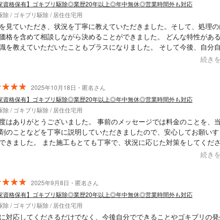
家資格保有】ゴキブリ駆除◎業歴20年以上◎年中無休◎営業時間外も対応
除 / ゴキブリ駆除 / 居住住宅用
を見ていただき、状況を丁寧に教えていただきました。そして、処理の
価格を含めて相談しながら決めることができました。 どんな特性があ
識を教えていただいたこともプラスになりました。 そして今後、自分
なければいけないことをレクチャーなどもしていただき、大変感謝して
続き
。
2025年10月18日・匿名さん
家資格保有】ゴキブリ駆除◎業歴20年以上◎年中無休◎営業時間外も対応
除 / ゴキブリ駆除 / 居住住宅用
度はありがとうございました。 事前のメッセージでは料金のことを、
剤のことなどを丁寧に説明していただきましたので、安心してお願いす
できました。 また施工もとても丁寧で、状況に応じた対策をしてくだ
。 もうGは湧いてほしくないですが、次があったらまたお願いしたいと
続き
。 本当にありがとうございました。
2025年9月8日・匿名さん
家資格保有】ゴキブリ駆除◎業歴20年以上◎年中無休◎営業時間外も対応
除 / ゴキブリ駆除 / 居住住宅用
に対応してくださるだけでなく、今後自分でできることやゴキブリの発