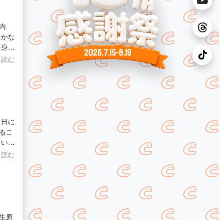
内
るかな
自身が
おり
を読む
当日に
るこ
さいま
思い
を読む
生原