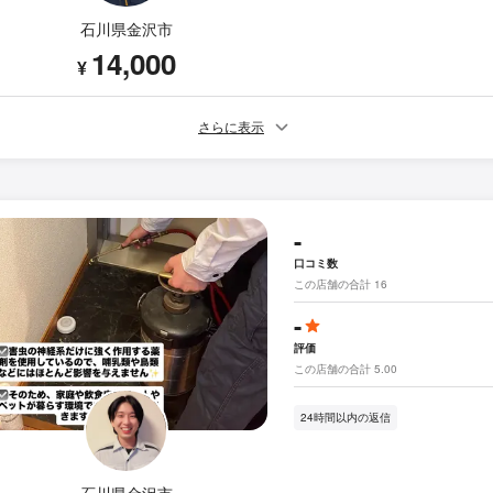
石川県金沢市
14,000
¥
さらに表示
-
口コミ数
この店舗の合計 16
-
評価
この店舗の合計 5.00
24時間以内の返信