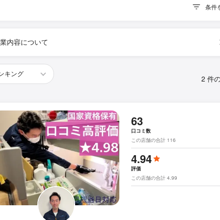
条件
業内容について
2 件
63
口コミ数
この店舗の合計 116
4.94
評価
この店舗の合計 4.99