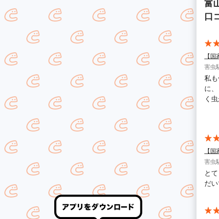
富
口
【国
害虫駆
私も
に、
く虫
り添
を考えてくだ
寧に
にア
スを
【国
害虫駆
とて
だい