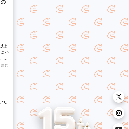
人の
以上
、寄
決策
を読む
体的
ービ
いた