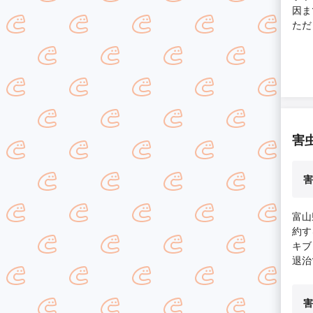
因ま
ただ
らい
害虫
害
富山
約す
キブ
退治
害