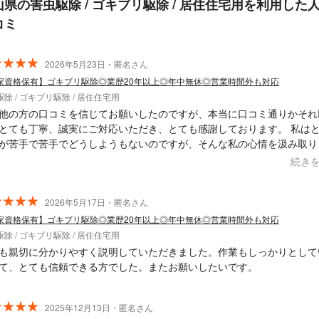
山県の害虫駆除 / ゴキブリ駆除 / 居住住宅用を利用した
コミ
2026年5月23日・匿名さん
家資格保有】ゴキブリ駆除◎業歴20年以上◎年中無休◎営業時間外も対応
除 / ゴキブリ駆除 / 居住住宅用
他の方の口コミを信じてお願いしたのですが、本当に口コミ通りかそれ
とても丁寧、誠実にご対応いただき、とても感謝しております。 私はとにか
が苦手で苦手でどうしようもないのですが、そんな私の心情を汲み取り
ってくださり、最適な施工方法の選択肢を提示していただき、一緒に解
続き
さいました。 また、施工前、施工後に、こちらが理解できるまで丁
説明してくださったり、虫の発生を防ぐために行った方が良いことを具
ドバイスしてくださるなど、とにかく終始にわたって安心、納得してサ
2026年5月17日・匿名さん
受けることができました。
家資格保有】ゴキブリ駆除◎業歴20年以上◎年中無休◎営業時間外も対応
除 / ゴキブリ駆除 / 居住住宅用
も親切に分かりやすく説明していただきました。作業もしっかりとして
て、とても信頼できる方でした。またお願いしたいです。
2025年12月13日・匿名さん