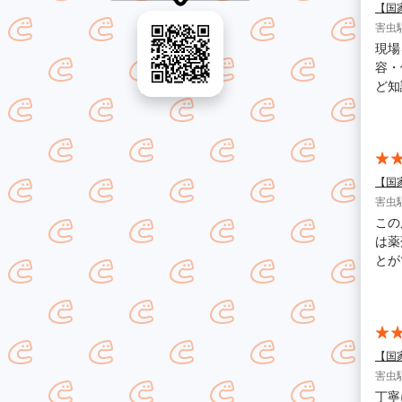
【国
害虫駆
現場
容・
ど知
やら
ます
【国
害虫駆
この
は薬
とが
した
ます
【国
害虫駆
丁寧