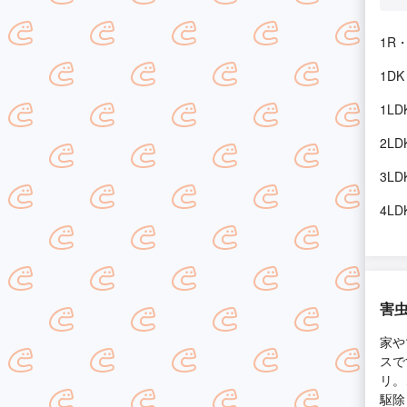
1R・
1DK
1LD
2LD
3LD
4LD
害虫
家や
スで
リ。
駆除