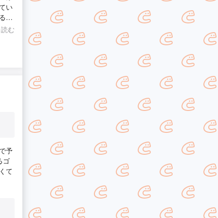
てい
るく
を読む
で予
るゴ
くて