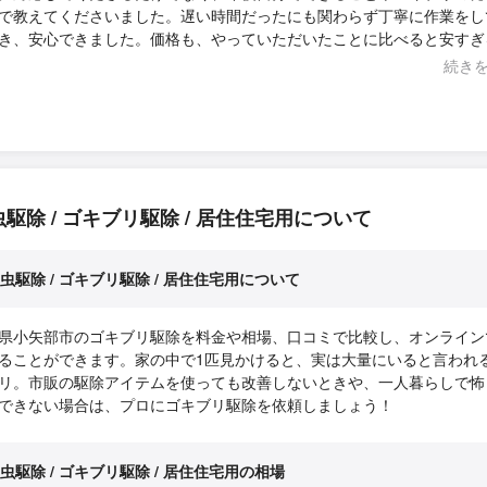
で教えてくださいました。遅い時間だったにも関わらず丁寧に作業をし
き、安心できました。価格も、やっていただいたことに比べると安すぎ
だと思います！本当にありがとうございました！
続き
駆除 / ゴキブリ駆除 / 居住住宅用について
虫駆除 / ゴキブリ駆除 / 居住住宅用について
県小矢部市のゴキブリ駆除を料金や相場、口コミで比較し、オンライン
ることができます。家の中で1匹見かけると、実は大量にいると言われ
リ。市販の駆除アイテムを使っても改善しないときや、一人暮らしで怖
できない場合は、プロにゴキブリ駆除を依頼しましょう！
虫駆除 / ゴキブリ駆除 / 居住住宅用の相場