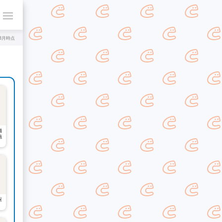
年8月時点
舗
施
駆