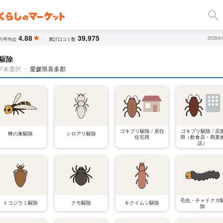
4.88
39,975
2026
の平均点
累計口コミ数
駆除
プ未選択
・
愛媛県喜多郡
ゴキブリ駆除 / 居住
ゴキブリ駆除 / 店
蜂の巣駆除
シロアリ駆除
住宅用
用（飲食店・商業
設）
毛虫・チャドクガ
トコジラミ駆除
クモ駆除
キクイムシ駆除
除