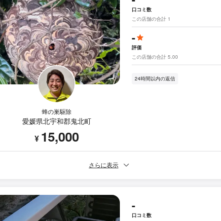
口コミ数
この店舗の合計 1
-
評価
この店舗の合計 5.00
24時間以内の返信
蜂の巣駆除
愛媛県北宇和郡鬼北町
15,000
¥
さらに表示
-
口コミ数