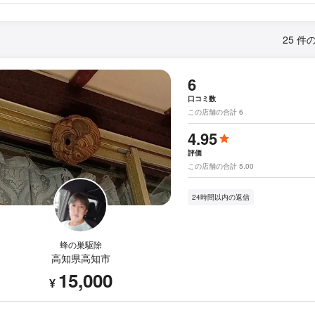
25 件
6
口コミ数
この店舗の合計 6
4.95
評価
この店舗の合計 5.00
24時間以内の返信
蜂の巣駆除
高知県高知市
15,000
¥