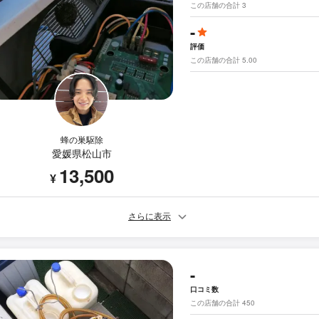
この店舗の合計 3
-
評価
この店舗の合計 5.00
蜂の巣駆除
愛媛県松山市
13,500
¥
さらに表示
-
口コミ数
この店舗の合計 450