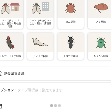
コバエ（チョウバエ
コバエ（チョウバエ
ダニ駆除
ノミ駆除
など）駆除 / 居住住
など）駆除 / 店舗用
宅用
ムカデ・ヤスデ駆除
ナメクジ駆除
クロアリ駆除
カメムシ駆除
愛媛県喜多郡
オプション：
タイプ選択後に指定できます