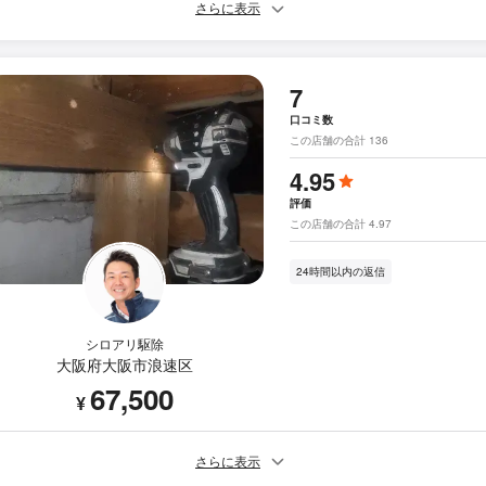
さらに表示
7
口コミ数
この店舗の合計 136
4.95
評価
この店舗の合計 4.97
24時間以内の返信
シロアリ駆除
大阪府大阪市浪速区
67,500
¥
さらに表示