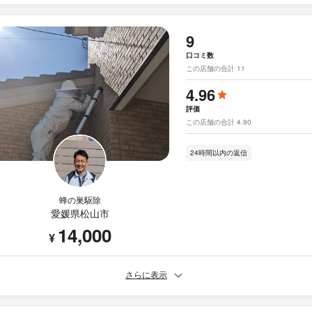
9
口コミ数
この店舗の合計 11
4.96
評価
この店舗の合計 4.90
24時間以内の返信
蜂の巣駆除
愛媛県松山市
14,000
¥
さらに表示