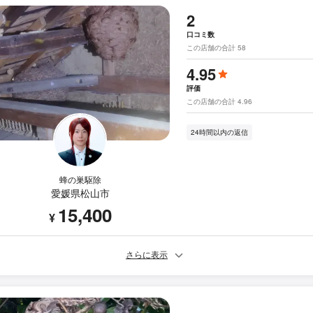
2
口コミ数
この店舗の合計 58
4.95
評価
この店舗の合計 4.96
24時間以内の返信
蜂の巣駆除
愛媛県松山市
15,400
¥
さらに表示
-