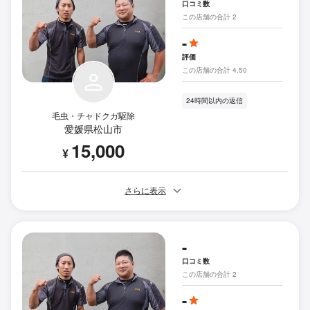
口コミ数
この店舗の合計 2
-
評価
この店舗の合計 4.50
24時間以内の返信
毛虫・チャドクガ駆除
愛媛県松山市
15,000
¥
さらに表示
-
口コミ数
この店舗の合計 2
-