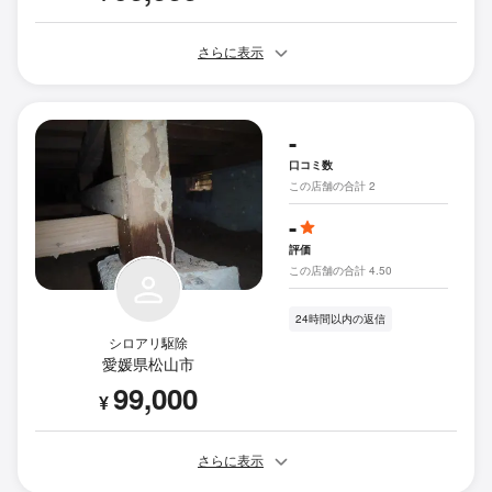
さらに表示
-
口コミ数
この店舗の合計 2
-
評価
この店舗の合計 4.50
24時間以内の返信
シロアリ駆除
愛媛県松山市
99,000
¥
さらに表示