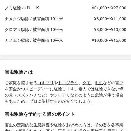
ノミ駆除 / 1R・1K
¥21,000〜¥27,000
ナメクジ駆除 / 被害面積 10平米
¥6,000〜¥11,000
クロアリ駆除 / 被害面積 10平米
¥8,000〜¥13,000
カメムシ駆除 / 被害面積 10平米
¥10,000〜¥15,000
害虫駆除とは
ご家庭を悩ませる
ゴキブリ
や
トコジラミ
、
クモ
、
毛虫
などの害虫
を安全かつスピーディーに駆除します。素人では駆除できない
蜂
の巢（スズメバチなど）
や
シロアリ
などのように危険が伴う場合
もあるため、プロに依頼するのが安全でしょう。
害虫駆除を予約する際のポイント
害虫の定期的な生息調査や駆除をお求めの方は、その旨を各事業
者にご相談ください。万が一再発生した場合の再施工を用意して