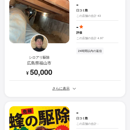
-
口コミ数
この店舗の合計 43
-
評価
この店舗の合計 4.97
24時間以内の返信
シロアリ駆除
広島県福山市
50,000
¥
さらに表示
-
口コミ数
この店舗の合計 -