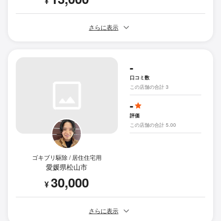
¥
さらに表示
-
口コミ数
この店舗の合計 3
-
評価
この店舗の合計 5.00
ゴキブリ駆除 / 居住住宅用
愛媛県松山市
30,000
¥
さらに表示