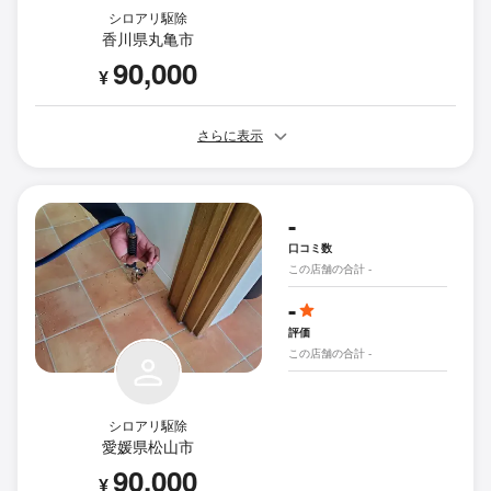
シロアリ駆除
香川県丸亀市
90,000
¥
さらに表示
-
口コミ数
この店舗の合計 -
-
評価
この店舗の合計 -
シロアリ駆除
愛媛県松山市
90,000
¥