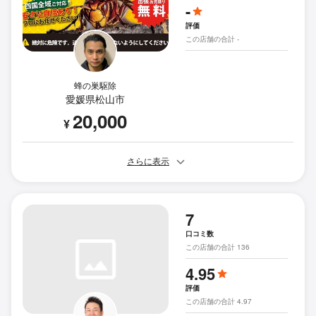
-
評価
この店舗の合計 -
蜂の巣駆除
愛媛県松山市
20,000
¥
さらに表示
7
口コミ数
この店舗の合計 136
4.95
評価
この店舗の合計 4.97