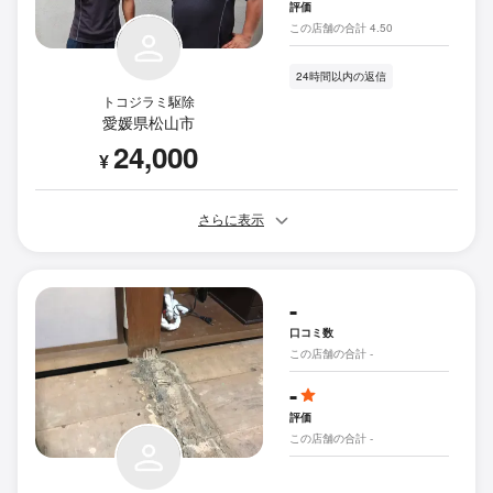
評価
この店舗の合計 4.50
24時間以内の返信
トコジラミ駆除
愛媛県松山市
24,000
¥
さらに表示
-
口コミ数
この店舗の合計 -
-
評価
この店舗の合計 -