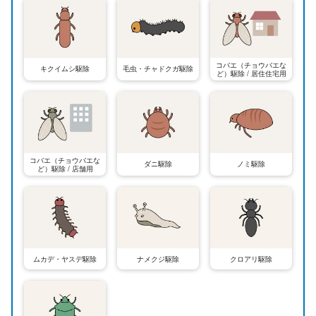
コバエ（チョウバエな
キクイムシ駆除
毛虫・チャドクガ駆除
ど）駆除 / 居住住宅用
コバエ（チョウバエな
ダニ駆除
ノミ駆除
ど）駆除 / 店舗用
ムカデ・ヤスデ駆除
ナメクジ駆除
クロアリ駆除