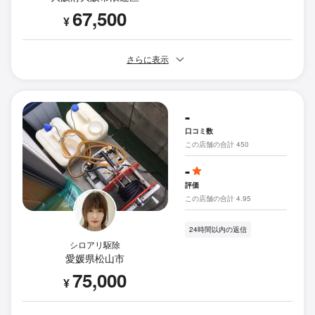
67,500
¥
さらに表示
-
口コミ数
この店舗の合計 450
-
評価
この店舗の合計 4.95
24時間以内の返信
シロアリ駆除
愛媛県松山市
75,000
¥