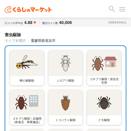
4.88
40,006
2026年8月時点
口コミの平均点
累計口コミ数
害虫駆除
タイプ未選択
・
愛媛県新居浜市
ゴキブリ駆除 / 居住住
蜂の巣駆除
シロアリ駆除
宅用
ゴキブリ駆除 / 店舗用
トコジラミ駆除
クモ駆除
（飲食店・商業施設）