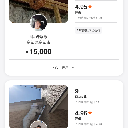
4.95
評価
この店舗の合計 5.00
24時間以内の返信
蜂の巣駆除
高知県高知市
15,000
¥
さらに表示
9
口コミ数
この店舗の合計 11
4.96
評価
この店舗の合計 4.90