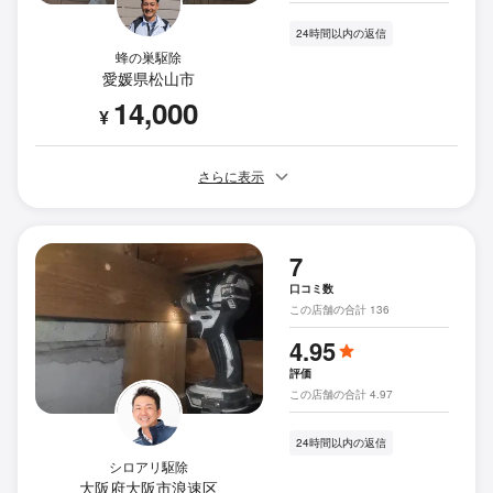
24時間以内の返信
蜂の巣駆除
愛媛県松山市
14,000
¥
さらに表示
7
口コミ数
この店舗の合計 136
4.95
評価
この店舗の合計 4.97
24時間以内の返信
シロアリ駆除
大阪府大阪市浪速区