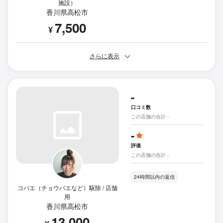
施設）
香川県高松市
7,500
¥
さらに表示
-
口コミ数
この店舗の合計 -
-
評価
この店舗の合計 -
24時間以内の返信
コバエ（チョウバエなど）駆除 / 店舗
用
香川県高松市
13,000