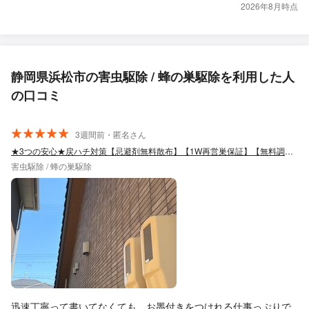
2026年8月時点
静岡県浜松市の害虫駆除 / 蜂の巣駆除を利用した人
の口コミ
3週間前・匿名さん
★3つの安心★戻ハチ対策【忌避剤無料散布】【1W再営巣保証】【無料調査】
害虫駆除 / 蜂の巣駆除
迅速丁寧って書いてなくても、お墨付きをつけれる仕事っぷりで