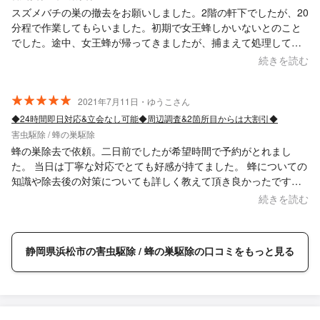
スズメバチの巣の撤去をお願いしました。2階の軒下でしたが、20
分程で作業してもらいました。初期で女王蜂しかいないとのこと
でした。途中、女王蜂が帰ってきましたが、捕まえて処理しても
らいました。また同様のことがあればお願いしたいです。
続きを読む
2021年7月11日・ゆうこさん
◆24時間即日対応&立会なし可能◆周辺調査&2箇所目からは大割引◆
害虫駆除 / 蜂の巣駆除
蜂の巣除去で依頼。二日前でしたが希望時間で予約がとれまし
た。 当日は丁寧な対応でとても好感が持てました。 蜂についての
知識や除去後の対策についても詳しく教えて頂き良かったです。
作業も一時間以内ととてもスピーディーでした。 またもし蜂の巣
続きを読む
が出来た時はこちらに依頼させて頂きたいと思います。
静岡県浜松市の害虫駆除 / 蜂の巣駆除の口コミをもっと見る