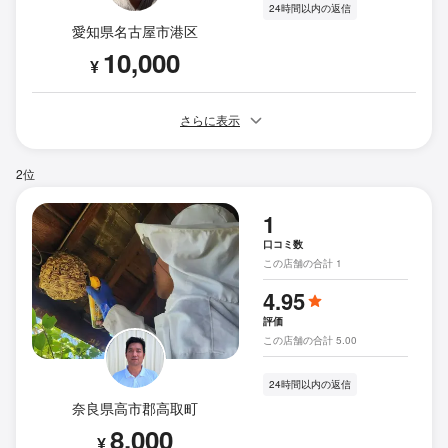
24時間以内の返信
愛知県名古屋市港区
10,000
¥
さらに表示
2位
1
口コミ数
この店舗の合計 1
4.95
評価
この店舗の合計 5.00
24時間以内の返信
奈良県高市郡高取町
8,000
¥