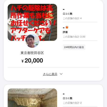
-
口コミ数
この店舗の合計 4
-
評価
この店舗の合計 3.00
24時間以内の返信
東京都世田谷区
20,000
¥
さらに表示
-
口コミ数
この店舗の合計 2