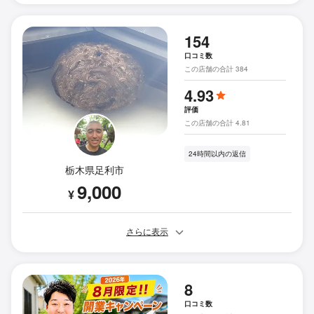
154
口コミ数
この店舗の合計 384
4.93
評価
この店舗の合計 4.81
24時間以内の返信
栃木県足利市
9,000
¥
さらに表示
8
口コミ数