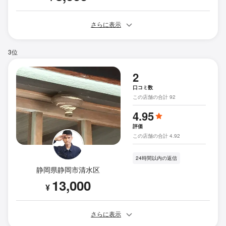
さらに表示
3位
2
口コミ数
この店舗の合計 92
4.95
評価
この店舗の合計 4.92
24時間以内の返信
静岡県静岡市清水区
13,000
¥
さらに表示