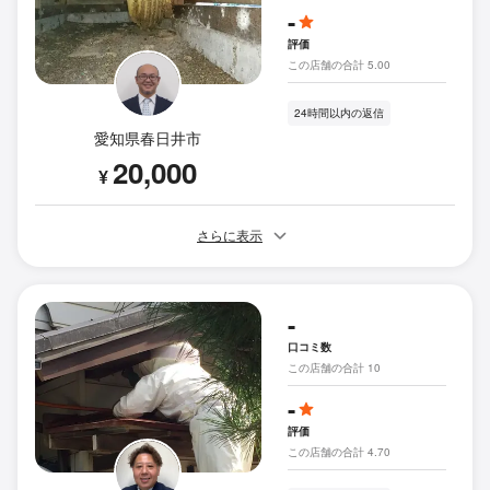
-
評価
この店舗の合計 5.00
24時間以内の返信
愛知県春日井市
20,000
¥
さらに表示
-
口コミ数
この店舗の合計 10
-
評価
この店舗の合計 4.70