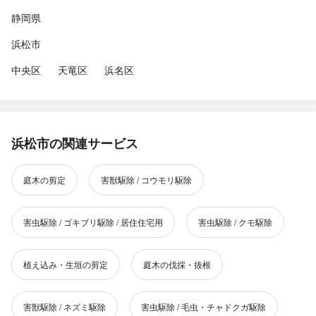
静岡県
浜松市
中央区
天竜区
浜名区
浜松市の関連サービス
庭木の剪定
害獣駆除 / コウモリ駆除
害虫駆除 / ゴキブリ駆除 / 居住住宅用
害虫駆除 / クモ駆除
植え込み・生垣の剪定
庭木の伐採・抜根
害獣駆除 / ネズミ駆除
害虫駆除 / 毛虫・チャドクガ駆除