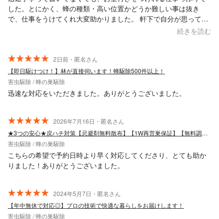
した。とにかく、蜂の種類・高い位置かどうか難しい事は抜き
で、仕事をうけてくれ大変助かりました。 軒下で自分が思ってい
た以上に高い位置でしたが、嫌な顔せずに30分程度でやってくれ
続きを読む
ました。 コスパもめちゃくちゃいいと思います。 次回も利用し
たい、知り合いにも知らせたい業者でした。 ありがとうございま
した。 一度大手業者に無料見積もり頼みましたが、とにかくその
2日前・匿名さん
後の電話が何度もかかってきて、うざかったです。
【即日駆けつけ！】林が直接伺います！蜂駆除500件以上！
害虫駆除 / 蜂の巣駆除
迅速な対応をいただきました。ありがとうございました。
2026年7月16日・匿名さん
★3つの安心★戻ハチ対策【忌避剤無料散布】【1W再営巣保証】【無料調査】
害虫駆除 / 蜂の巣駆除
こちらの希望で予約日時より早く対応してくださり、とても助か
りました！ありがとうございました。
2024年5月7日・匿名さん
【年中無休で対応◎】プロの技術で快適な暮らしをお届けします！
害虫駆除 / 蜂の巣駆除