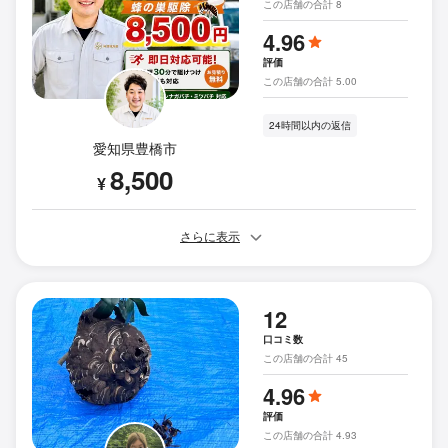
この店舗の合計 8
4.96
評価
この店舗の合計 5.00
24時間以内の返信
愛知県豊橋市
8,500
¥
さらに表示
12
口コミ数
この店舗の合計 45
4.96
評価
この店舗の合計 4.93