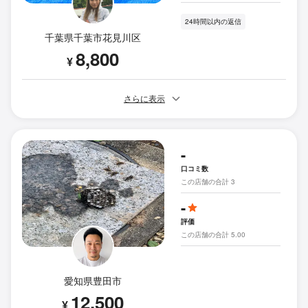
24時間以内の返信
千葉県千葉市花見川区
8,800
¥
さらに表示
-
口コミ数
この店舗の合計 3
-
評価
この店舗の合計 5.00
愛知県豊田市
12,500
¥