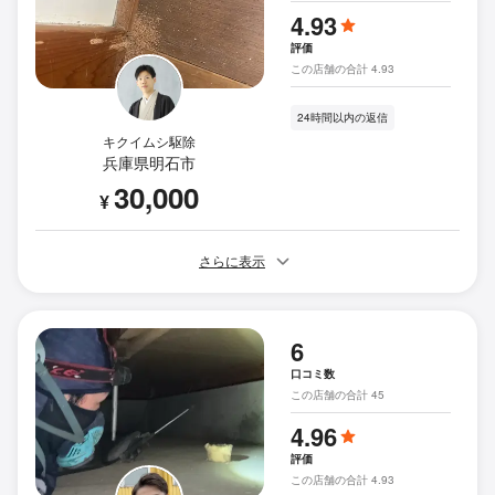
4.93
評価
この店舗の合計 4.93
24時間以内の返信
キクイムシ駆除
兵庫県明石市
30,000
¥
さらに表示
6
口コミ数
この店舗の合計 45
4.96
評価
この店舗の合計 4.93