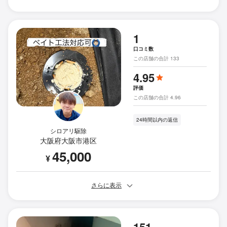
1
口コミ数
この店舗の合計 133
4.95
評価
この店舗の合計 4.96
24時間以内の返信
シロアリ駆除
大阪府大阪市港区
45,000
¥
さらに表示
151