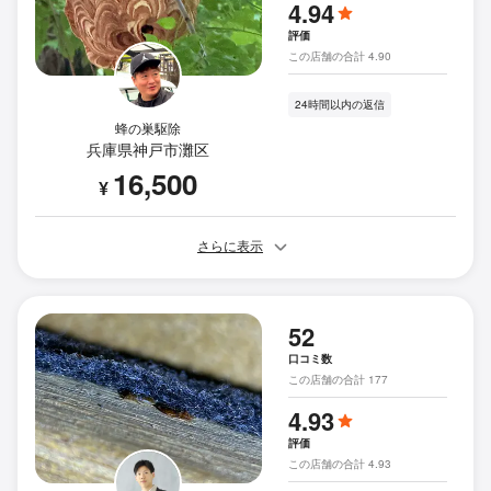
4.94
評価
この店舗の合計 4.90
24時間以内の返信
蜂の巣駆除
兵庫県神戸市灘区
16,500
¥
さらに表示
52
口コミ数
この店舗の合計 177
4.93
評価
この店舗の合計 4.93