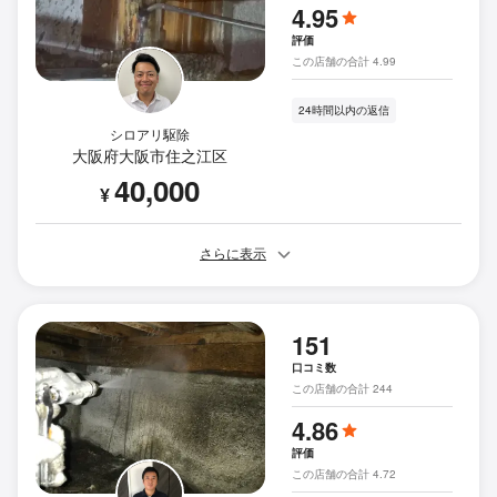
4.95
評価
この店舗の合計 4.99
24時間以内の返信
シロアリ駆除
大阪府大阪市住之江区
40,000
¥
さらに表示
151
口コミ数
この店舗の合計 244
4.86
評価
この店舗の合計 4.72