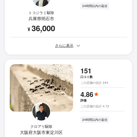
24時間以内の返信
トコジラミ駆除
兵庫県明石市
36,000
¥
さらに表示
151
口コミ数
この店舗の合計 244
4.86
評価
この店舗の合計 4.72
24時間以内の返信
クロアリ駆除
大阪府大阪市東淀川区