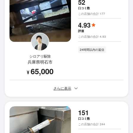
52
口コミ数
この店舗の合計 177
4.93
評価
この店舗の合計 4.93
24時間以内の返信
シロアリ駆除
兵庫県明石市
65,000
¥
さらに表示
151
口コミ数
この店舗の合計 244