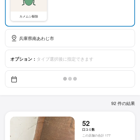
カメムシ駆除
兵庫県南あわじ市
オプション：
タイプ選択後に指定できます
92 件の結果
52
口コミ数
この店舗の合計 177