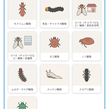
コバエ（チョウバエな
キクイムシ駆除
毛虫・チャドクガ駆除
ど）駆除 / 居住住宅用
コバエ（チョウバエな
ダニ駆除
ノミ駆除
ど）駆除 / 店舗用
ムカデ・ヤスデ駆除
ナメクジ駆除
クロアリ駆除