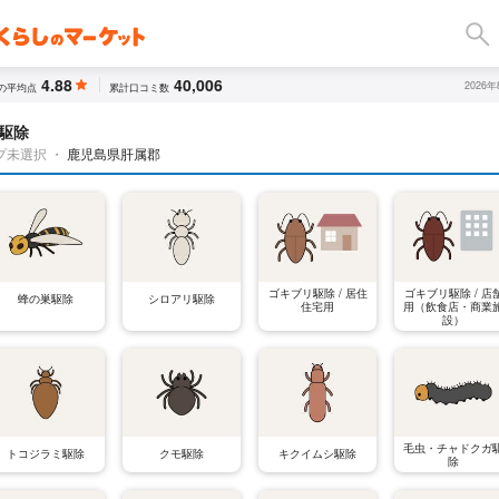
4.88
40,006
2026
の平均点
累計口コミ数
駆除
プ未選択
・
鹿児島県肝属郡
ゴキブリ駆除 / 居住
ゴキブリ駆除 / 店
蜂の巣駆除
シロアリ駆除
住宅用
用（飲食店・商業
設）
毛虫・チャドクガ
トコジラミ駆除
クモ駆除
キクイムシ駆除
除