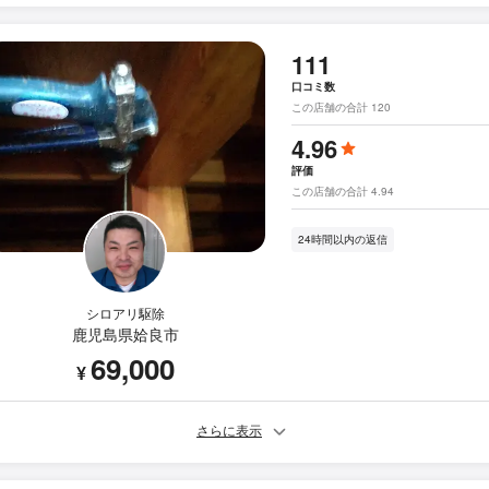
111
口コミ数
この店舗の合計 120
4.96
評価
この店舗の合計 4.94
24時間以内の返信
シロアリ駆除
鹿児島県姶良市
69,000
¥
さらに表示