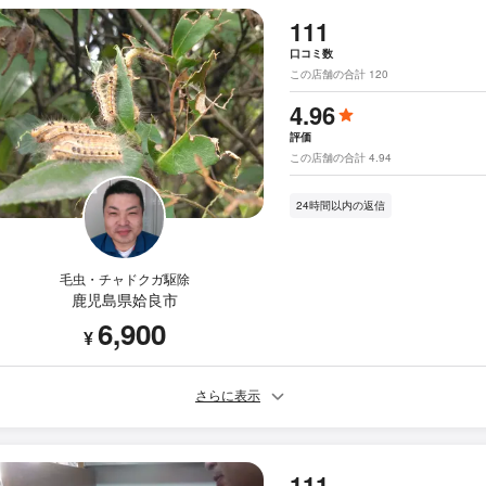
111
口コミ数
この店舗の合計 120
4.96
評価
この店舗の合計 4.94
24時間以内の返信
毛虫・チャドクガ駆除
鹿児島県姶良市
6,900
¥
さらに表示
111