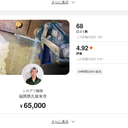
さらに表示
68
口コミ数
この店舗の合計 100
4.92
評価
この店舗の合計 4.91
24時間以内の返信
シロアリ駆除
福岡県久留米市
65,000
¥
さらに表示