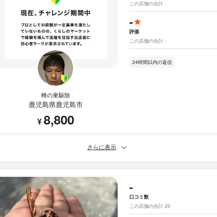
この店舗の合計 -
-
評価
この店舗の合計 -
24時間以内の返信
蜂の巣駆除
鹿児島県鹿児島市
8,800
¥
さらに表示
-
口コミ数
この店舗の合計 20