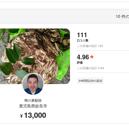
10 件
111
口コミ数
この店舗の合計 120
4.96
評価
この店舗の合計 4.94
24時間以内の返信
蜂の巣駆除
鹿児島県姶良市
13,000
¥