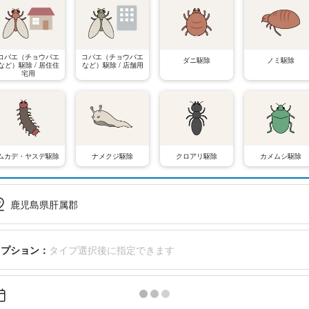
コバエ（チョウバエ
コバエ（チョウバエ
ダニ駆除
ノミ駆除
など）駆除 / 居住住
など）駆除 / 店舗用
宅用
ムカデ・ヤスデ駆除
ナメクジ駆除
クロアリ駆除
カメムシ駆除
鹿児島県肝属郡
オプション：
タイプ選択後に指定できます