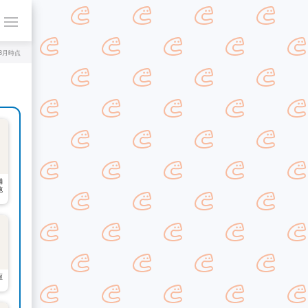
年8月時点
舗
施
駆