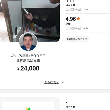
口コミ数
この店舗の合計 120
4.96
評価
この店舗の合計 4.94
24時間以内の返信
ゴキブリ駆除 / 居住住宅用
鹿児島県姶良市
24,000
¥
さらに表示
-
口コミ数