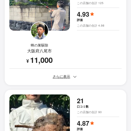
この店舗の合計 125
4.93
評価
この店舗の合計 4.98
蜂の巣駆除
大阪府八尾市
11,000
¥
さらに表示
21
口コミ数
この店舗の合計 90
4.87
評価