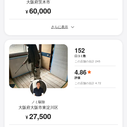
大阪府茨木市
60,000
¥
さらに表示
152
口コミ数
この店舗の合計 245
4.86
評価
この店舗の合計 4.72
ノミ駆除
大阪府大阪市東淀川区
27,500
¥