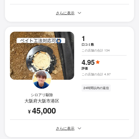
さらに表示
1
口コミ数
この店舗の合計 134
4.95
評価
この店舗の合計 4.97
24時間以内の返信
シロアリ駆除
大阪府大阪市港区
45,000
¥
さらに表示