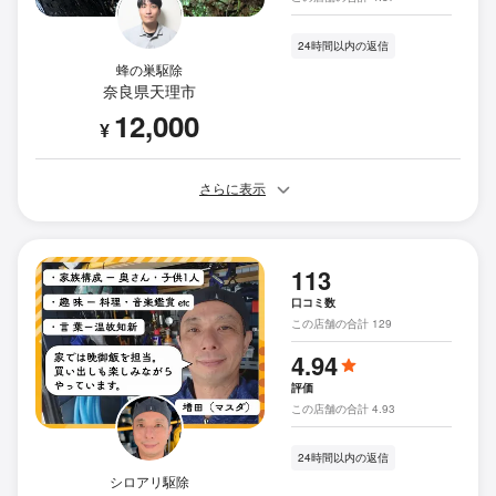
24時間以内の返信
蜂の巣駆除
奈良県天理市
12,000
¥
さらに表示
113
口コミ数
この店舗の合計 129
4.94
評価
この店舗の合計 4.93
24時間以内の返信
シロアリ駆除