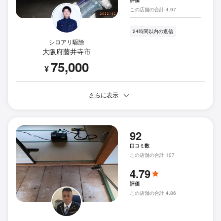
この店舗の合計 4.97
24時間以内の返信
シロアリ駆除
大阪府藤井寺市
75,000
¥
さらに表示
92
口コミ数
この店舗の合計 107
4.79
評価
この店舗の合計 4.86