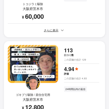
トコジラミ駆除
大阪府茨木市
60,000
¥
さらに表示
113
口コミ数
この店舗の合計 129
4.94
評価
この店舗の合計 4.93
24時間以内の返信
ゴキブリ駆除 / 居住住宅用
大阪府茨木市
12,800
¥