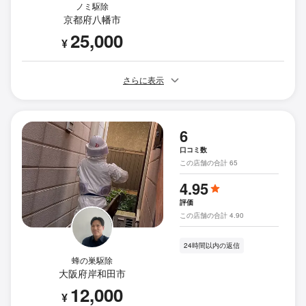
ノミ駆除
京都府八幡市
25,000
¥
さらに表示
6
口コミ数
この店舗の合計 65
4.95
評価
この店舗の合計 4.90
24時間以内の返信
蜂の巣駆除
大阪府岸和田市
12,000
¥