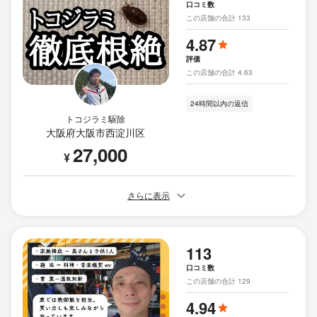
口コミ数
この店舗の合計 133
4.87
評価
この店舗の合計 4.63
24時間以内の返信
トコジラミ駆除
大阪府大阪市西淀川区
27,000
¥
さらに表示
113
口コミ数
この店舗の合計 129
4.94