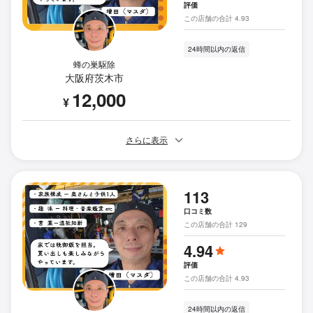
評価
この店舗の合計 4.93
24時間以内の返信
蜂の巣駆除
大阪府茨木市
12,000
¥
さらに表示
113
口コミ数
この店舗の合計 129
4.94
評価
この店舗の合計 4.93
24時間以内の返信