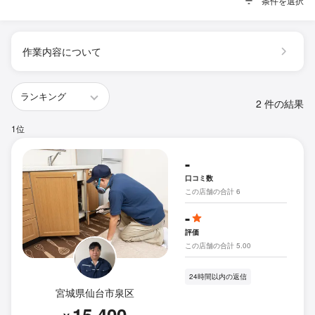
条件を選択
作業内容について
2 件の結果
1位
-
口コミ数
この店舗の合計 6
-
評価
この店舗の合計 5.00
24時間以内の返信
宮城県仙台市泉区
15,400