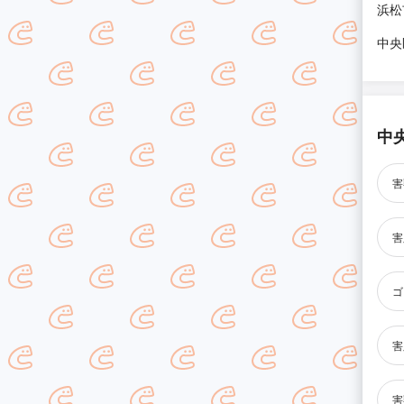
浜松
中央
中
害
害
ゴ
害
害