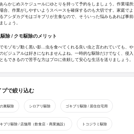
あらかじめスケジュールにゆとりを持って予約をしましょう。作業場所
場合、作業がしやすいようスペースを確保するのも大切です。家庭でよ
るアシダカグモはゴキブリが主食なので、そういった悩みもあれば事前
ましょう。
駆除 / クモ駆除のメリット
でモゾモゾ動く黒い影…虫を食べてくれる良い虫と言われていても、や
のビジュアルは好きになれませんよね。一時的な駆除だけでなく、侵入
ともできるので苦手な方はプロに依頼して安心な生活を送りましょう。
イプで絞り込む
の巣駆除
シロアリ駆除
ゴキブリ駆除 / 居住住宅用
キブリ駆除 / 店舗用（飲食店・商業施設）
トコジラミ駆除