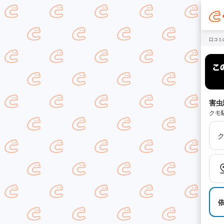
口コミ
害虫
クモ