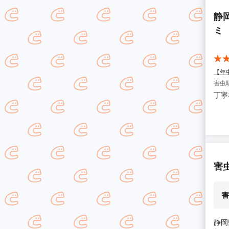
静
ミ
【年
害虫駆
丁寧
害
害
静岡