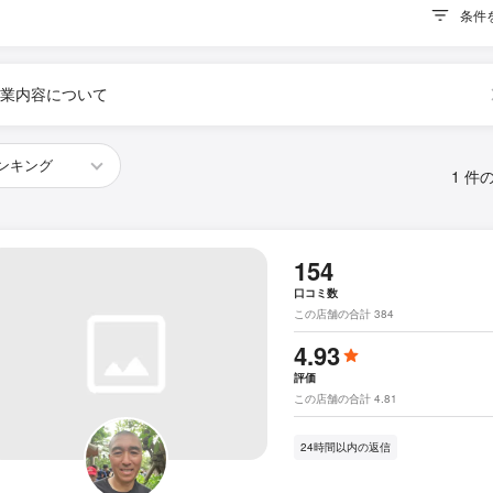
条件
業内容について
1 件
154
口コミ数
この店舗の合計 384
4.93
評価
この店舗の合計 4.81
24時間以内の返信