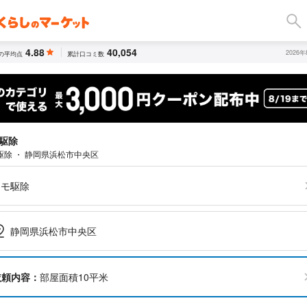
4.88
40,054
2026
の平均点
累計口コミ数
駆除
駆除 ・ 静岡県浜松市中央区
クモ駆除
静岡県浜松市中央区
依頼内容：
部屋面積10平米