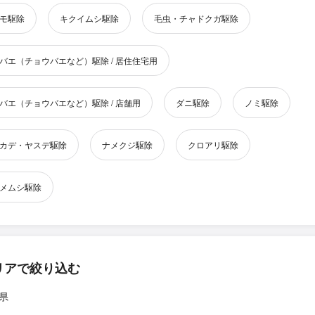
モ駆除
キクイムシ駆除
毛虫・チャドクガ駆除
バエ（チョウバエなど）駆除 / 居住住宅用
バエ（チョウバエなど）駆除 / 店舗用
ダニ駆除
ノミ駆除
カデ・ヤスデ駆除
ナメクジ駆除
クロアリ駆除
メムシ駆除
リアで絞り込む
県