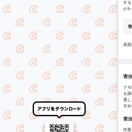
する
がわ
害
床面
害虫
クモ
を調
遇し
すめ
害虫
作業