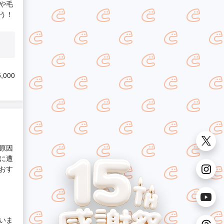
や毛
う！
,000
原因
に遭
おす
いま