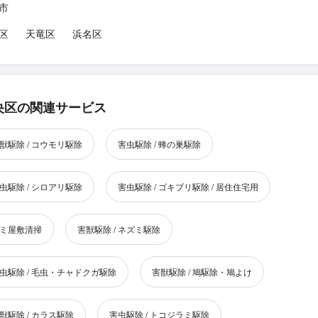
市
区
天竜区
浜名区
央区の関連サービス
獣駆除 / コウモリ駆除
害虫駆除 / 蜂の巣駆除
虫駆除 / シロアリ駆除
害虫駆除 / ゴキブリ駆除 / 居住住宅用
ミ屋敷清掃
害獣駆除 / ネズミ駆除
虫駆除 / 毛虫・チャドクガ駆除
害獣駆除 / 鳩駆除・鳩よけ
獣駆除 / カラス駆除
害虫駆除 / トコジラミ駆除