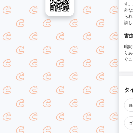
す。
外な
られ
談し
害虫
暗闇
りあ
ぐこ
タ
蜂
ゴ