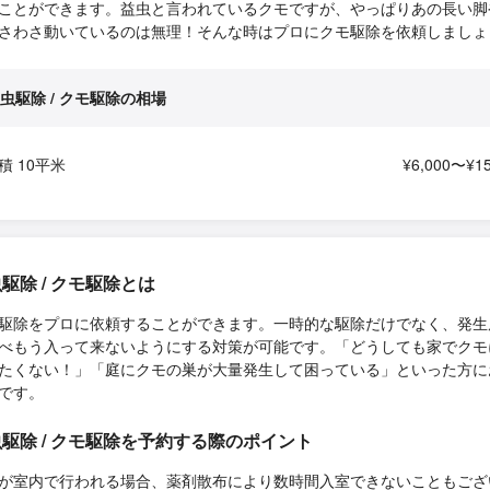
ことができます。益虫と言われているクモですが、やっぱりあの長い脚
さわさ動いているのは無理！そんな時はプロにクモ駆除を依頼しましょ
虫駆除 / クモ駆除の相場
積 10平米
¥6,000〜¥15
駆除 / クモ駆除とは
駆除をプロに依頼することができます。一時的な駆除だけでなく、発生
べもう入って来ないようにする対策が可能です。「どうしても家でクモ
たくない！」「庭にクモの巣が大量発生して困っている」といった方に
です。
駆除 / クモ駆除を予約する際のポイント
が室内で行われる場合、薬剤散布により数時間入室できないこともござ