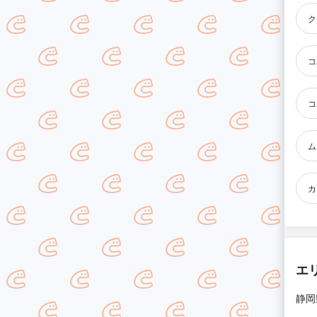
ク
コ
コ
ム
カ
エ
静岡