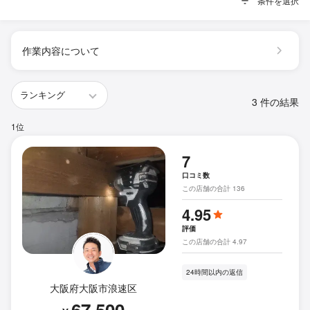
条件を選択
作業内容について
3 件の結果
1位
7
口コミ数
この店舗の合計 136
4.95
評価
この店舗の合計 4.97
24時間以内の返信
大阪府大阪市浪速区
67,500