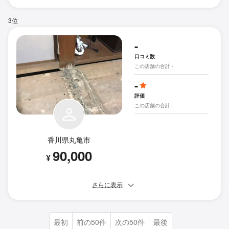
3位
-
口コミ数
この店舗の合計 -
-
評価
この店舗の合計 -
香川県丸亀市
90,000
¥
さらに表示
最初
前の50件
次の50件
最後