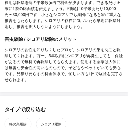
費用は駆除場所の平米数(m²)で料金が決まります。できるだけ正
確に1階の床面積を伝えましょう。相場は10平米あたり10,000
円〜30,000円です。小さなシロアリでも集団になると家に重大な
被害をもたらします。シロアリの存在に気づいたら早期に駆除対
応し、被害を拡大しないようにしましょう。
害虫駆除 / シロアリ駆除のメリット
シロアリの習性を知り尽くしたプロが、シロアリの巣を丸ごと駆
除してくれます。万一、5年以内にシロアリが再発生しても、保証
があるので無料で再駆除してもらえます。使用する薬剤は人体に
は無害な安全性の高いものなので、子どもやペットがいても安心
です。見積り要らずの料金体系で、忙しい方も1日で駆除を完了さ
せられます。
タイプで絞り込む
蜂の巣駆除
シロアリ駆除