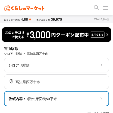
4.88
39,975
2026年8月時点
口コミの平均点
累計口コミ数
害虫駆除
シロアリ駆除 ・ 高知県四万十市
シロアリ駆除
高知県四万十市
依頼内容：
1階の床面積50平米