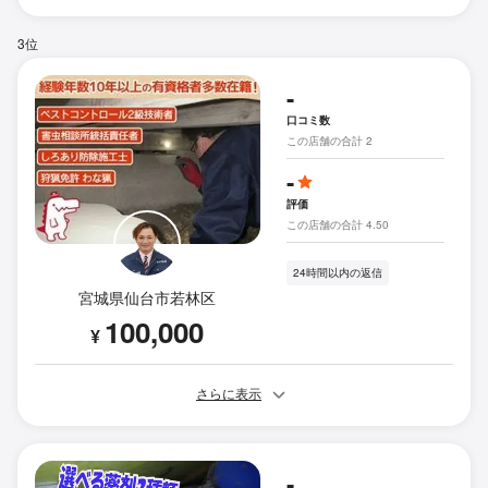
3位
-
口コミ数
この店舗の合計 2
-
評価
この店舗の合計 4.50
24時間以内の返信
宮城県仙台市若林区
100,000
¥
さらに表示
-