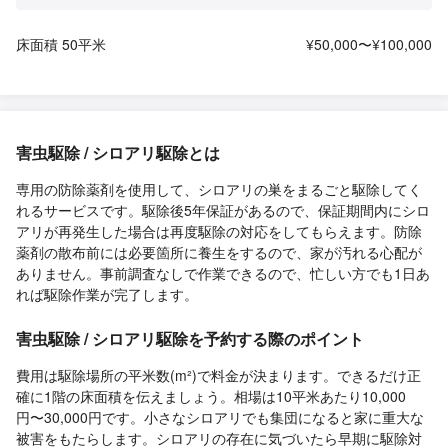
床面積 50平米
¥50,000〜¥100,000
害虫駆除 / シロアリ駆除とは
専用の防除薬剤を使用して、シロアリの巣をまるごと駆除してく
れるサービスです。駆除後5年保証があるので、保証期間内にシロ
アリが再発生した場合は再度駆除の対応をしてもらえます。防除
薬剤の散布前には必要箇所に養生をするので、家が汚れる心配が
ありません。事前調査なしで作業できるので、忙しい方でも1日あ
れば駆除作業が完了します。
害虫駆除 / シロアリ駆除を予約する際のポイント
費用は駆除場所の平米数(m²)で料金が決まります。できるだけ正
確に1階の床面積を伝えましょう。相場は10平米あたり10,000
円〜30,000円です。小さなシロアリでも集団になると家に重大な
被害をもたらします。シロアリの存在に気づいたら早期に駆除対