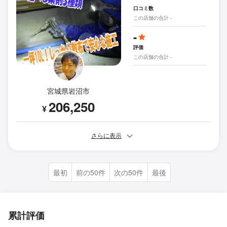
口コミ数
この店舗の合計 -
-
評価
この店舗の合計 -
宮城県岩沼市
206,250
¥
さらに表示
最初
前の50件
次の50件
最後
累計評価