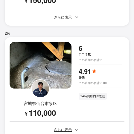
¥
さらに表示
2位
6
口コミ数
この店舗の合計 6
4.91
評価
この店舗の合計 5.00
24時間以内の返信
宮城県仙台市泉区
110,000
¥
さらに表示