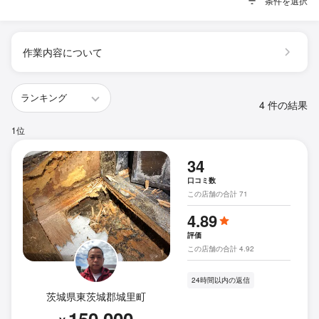
条件を選択
作業内容について
4 件の結果
1位
34
口コミ数
この店舗の合計 71
4.89
評価
この店舗の合計 4.92
24時間以内の返信
茨城県東茨城郡城里町
150,000