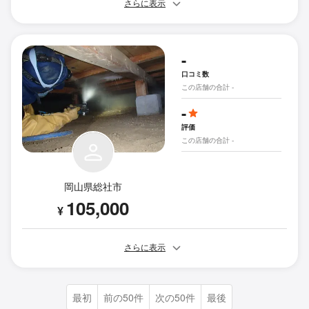
さらに表示
-
口コミ数
この店舗の合計 -
-
評価
この店舗の合計 -
岡山県総社市
105,000
¥
さらに表示
最初
前の50件
次の50件
最後