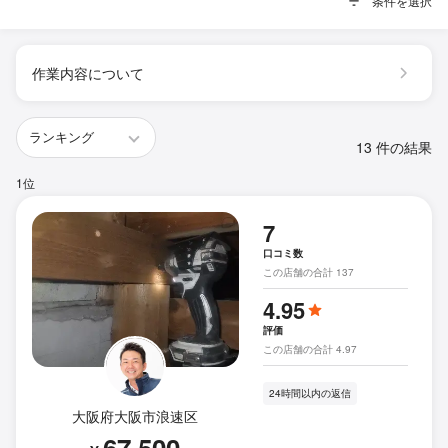
条件を選択
作業内容について
13 件の結果
1位
7
口コミ数
この店舗の合計 137
4.95
評価
この店舗の合計 4.97
24時間以内の返信
大阪府大阪市浪速区
67,500