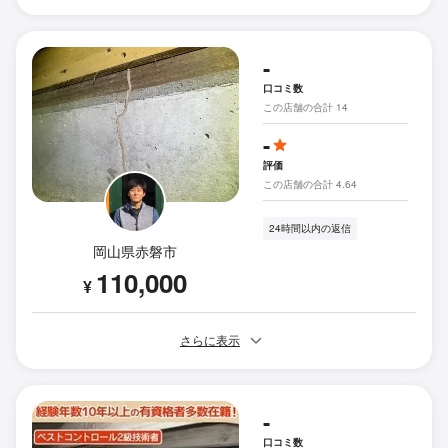
-
口コミ数
この店舗の合計 14
-
評価
この店舗の合計 4.64
24時間以内の返信
岡山県赤磐市
110,000
¥
さらに表示
-
口コミ数