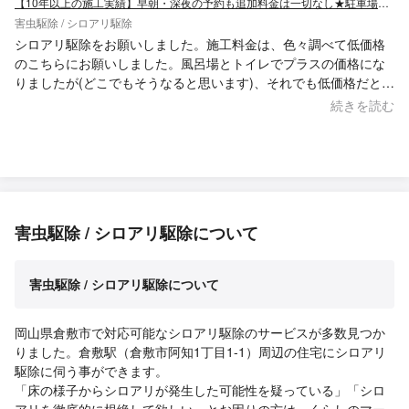
【10年以上の施工実績】早朝・深夜の予約も追加料金は一切なし★駐車場代は当店負担
害虫駆除 / シロアリ駆除
シロアリ駆除をお願いしました。施工料金は、色々調べて低価格
のこちらにお願いしました。風呂場とトイレでプラスの価格にな
りましたが(どこでもそうなると思います)、それでも低価格だと思
います。遠くから来てくださり、色々な質問にも丁寧に答えてく
続きを読む
ださり、大変有り難かったです。 五年保証も付くそうで、安心し
ました。 何よりも、柔らかな人柄の方で、安心してお願い出来ま
した。
害虫駆除 / シロアリ駆除について
害虫駆除 / シロアリ駆除について
岡山県倉敷市で対応可能なシロアリ駆除のサービスが多数見つか
りました。倉敷駅（倉敷市阿知1丁目1-1）周辺の住宅にシロアリ
駆除に伺う事ができます。
「床の様子からシロアリが発生した可能性を疑っている」「シロ
アリを徹底的に根絶して欲しい」とお困りの方は、くらしのマー