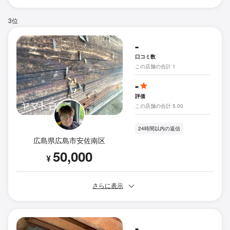
3位
-
口コミ数
この店舗の合計 1
-
評価
この店舗の合計 5.00
24時間以内の返信
広島県広島市安佐南区
50,000
¥
さらに表示
-