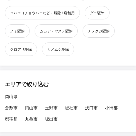
コバエ（チョウバエなど）駆除 / 店舗用
ダニ駆除
ノミ駆除
ムカデ・ヤスデ駆除
ナメクジ駆除
クロアリ駆除
カメムシ駆除
エリアで絞り込む
岡山県
倉敷市
岡山市
玉野市
総社市
浅口市
小田郡
都窪郡
丸亀市
坂出市