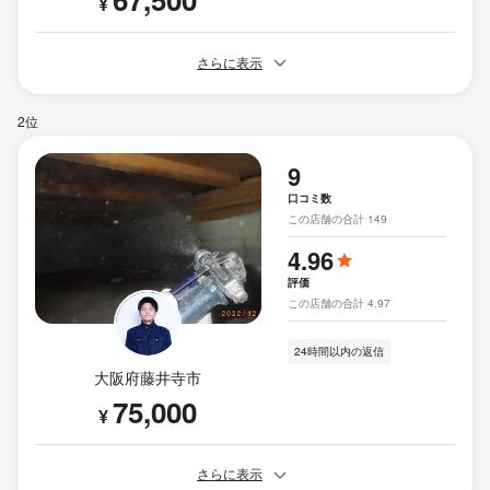
¥
さらに表示
2位
9
口コミ数
この店舗の合計 149
4.96
評価
この店舗の合計 4.97
24時間以内の返信
大阪府藤井寺市
75,000
¥
さらに表示