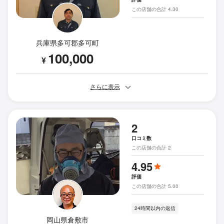
この店舗の合計 4.30
兵庫県多可郡多可町
100,000
¥
さらに表示
2
口コミ数
この店舗の合計 2
4.95
評価
この店舗の合計 5.00
24時間以内の返信
岡山県倉敷市