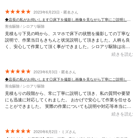
2023年6月23日・匿名さん
◆店長の私がお伺いします◎床下を撮影し画像を見ながら丁寧にご説明します
害虫駆除 / シロアリ駆除
見積もり下見の時から、スマホで床下の状態を撮影しての丁寧な
説明で、作業当日もきちんと状況説明して頂きました。人柄も良
く、安心して作業して頂く事ができました。シロアリ駆除は出来
ればもうしなくて良い事を願いますが、またお願いしたいと思え
続きを読む
る業者さんでした。
2023年6月3日・匿名さん
◆店長の私がお伺いします◎床下を撮影し画像を見ながら丁寧にご説明します
害虫駆除 / シロアリ駆除
見積もりの段階から、常に丁寧に説明して頂き、私の質問や要望
にも迅速に対応してくれました。 おかげで安心して作業を任せる
ことができました。 実際の作業についても説明や対応等本当によ
かったです。 ありがとうございました(*≧▽≦)ﾉｼ))
続きを読む
2020年6月2日・ミズさん