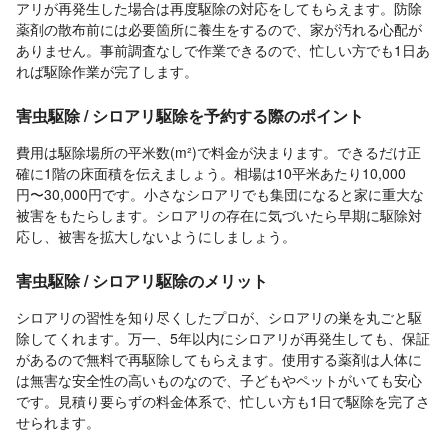
アリが再発生した場合は再度駆除の対応をしてもらえます。防除
薬剤の散布前には必要箇所に養生をするので、家が汚れる心配が
ありません。事前調査なしで作業できるので、忙しい方でも1日あ
れば駆除作業が完了します。
害虫駆除 / シロアリ駆除を予約する際のポイント
費用は駆除場所の平米数(m²)で料金が決まります。できるだけ正
確に1階の床面積を伝えましょう。相場は10平米あたり10,000
円〜30,000円です。小さなシロアリでも集団になると家に重大な
被害をもたらします。シロアリの存在に気づいたら早期に駆除対
応し、被害を拡大しないようにしましょう。
害虫駆除 / シロアリ駆除のメリット
シロアリの習性を知り尽くしたプロが、シロアリの巣を丸ごと駆
除してくれます。万一、5年以内にシロアリが再発生しても、保証
があるので無料で再駆除してもらえます。使用する薬剤は人体に
は無害な安全性の高いものなので、子どもやペットがいても安心
です。見積り要らずの料金体系で、忙しい方も1日で駆除を完了さ
せられます。