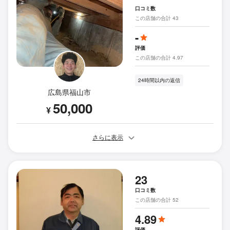
口コミ数
この店舗の合計 43
-
評価
この店舗の合計 4.97
24時間以内の返信
広島県福山市
50,000
¥
さらに表示
23
口コミ数
この店舗の合計 52
4.89
評価