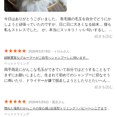
今日はありがとうございました。 長毛猫の毛玉を自分でどうにか
しようと頑張っていたのですが、日に日に大きくなる始末… 猫も
私もストレスでした。 が、本当にスッキリ！ いい匂いするし、毛
玉も無くなって猫も私も晴れ晴れしいです。 とても丁寧に説明し
続きを読む
ていただき、不安不満はありません！ 本当にお願いしてよかった
ー
2026年5月19日・トロルさん
経験豊富なグルーマーがご自宅へシャンプーしに伺います。
ペットトリミング
両手両足にがんこな毛玉ができていて自分ではどうすることもで
きずにお願いしました。生まれて初めてのシャンプーに切なそう
に鳴いたり、ドライヤーが嫌で脱走しようとしたりとたいへんだ
ったろうと思うのに、終始優しい声で話しかけてくれて最後には
続きを読む
落ち着いて帰ってきました。毛玉はすべて取り除いてくださり、
耳掃除や肛門腺まで絞ってもらいました。やっぱりプロのかたに
定期的にやってもらうのは大切ですね。これからもお願いしたい
2026年5月6日・黒豆さん
と思います。ありがとうございました！
慣れた場所だからこその安心感♫出張型トリミング！パピー〜シニアまで対応可◎
ペットトリミング