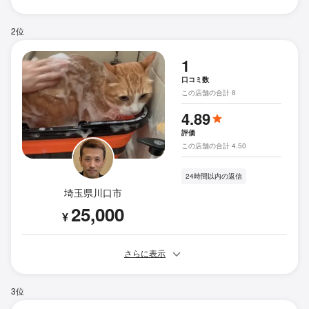
2位
1
口コミ数
この店舗の合計 8
4.89
評価
この店舗の合計 4.50
24時間以内の返信
埼玉県川口市
25,000
¥
さらに表示
3位