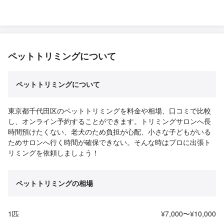
す。 やはりプロの方の技術は素晴らしく捕まるまで抵抗はしたも
のの、抱っこされると暴れることなく、5分ほどで手際良く爪切り
を終えて頂きました。 飼い主としましても、やらなければ、でも
できない、という毎日悩んで焦りを感じ、ストレスになっていた
中、本当に肩の荷がおりた気持ちです。 お帰りになった後、手足
ペットトリミングについて
を伸ばして寛いで過ごしており、本人もスッキリしている様子で
過ごしています。 遠方でしたのに相談に乗ってくださり、また近
い日程で朝早くから来て頂き、本当に有り難かったです。もしよ
ペットトリミングについて
ろしければまたどうぞよろしくお願いいたします。
東京都千代田区のペットトリミングを料金や相場、口コミで比較
し、オンライン予約することができます。トリミングサロンへ長
時間預けたくない、老犬のため負担が心配、小さな子どもがいる
ためサロンへ行く時間が確保できない。そんな時はプロに出張ト
リミングを依頼しましょう！
ペットトリミングの相場
1匹
¥7,000〜¥10,000