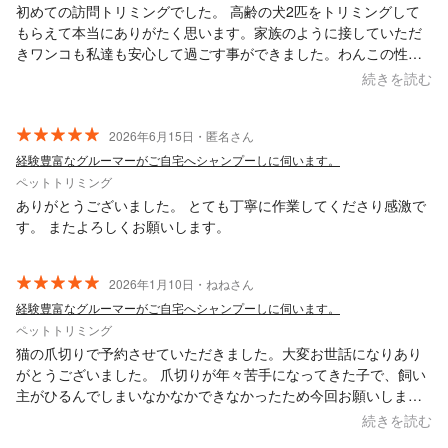
初めての訪問トリミングでした。 高齢の犬2匹をトリミングして
もらえて本当にありがたく思います。家族のように接していただ
きワンコも私達も安心して過ごす事ができました。わんこの性格
によって順番を変えたり声掛けを常にしていてわんこ達も安心感
続きを読む
に満ちておりました。とても可愛くしてもらいすごく嬉しかった
です。
2026年6月15日・匿名さん
経験豊富なグルーマーがご自宅へシャンプーしに伺います。
ペットトリミング
ありがとうございました。 とても丁寧に作業してくださり感激で
す。 またよろしくお願いします。
2026年1月10日・ねねさん
経験豊富なグルーマーがご自宅へシャンプーしに伺います。
ペットトリミング
猫の爪切りで予約させていただきました。大変お世話になりあり
がとうございました。 爪切りが年々苦手になってきた子で、飼い
主がひるんでしまいなかなかできなかったため今回お願いしまし
たが、猫が逃げたり怒ったりで大変ご迷惑をお掛けした中、根気
続きを読む
よく優しく向き合い続けてくださり感謝の気持ちでいっぱいで