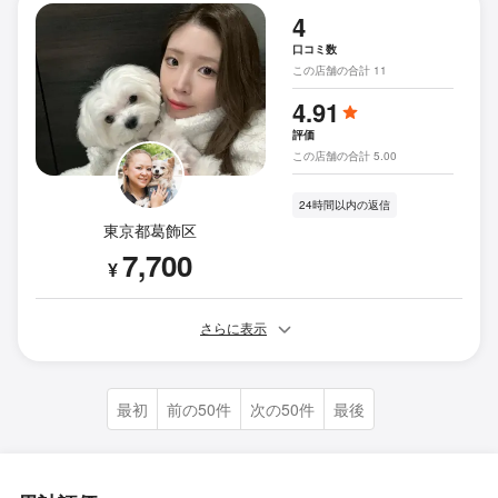
4
口コミ数
この店舗の合計 11
4.91
評価
この店舗の合計 5.00
24時間以内の返信
東京都葛飾区
7,700
¥
さらに表示
最初
前の50件
次の50件
最後