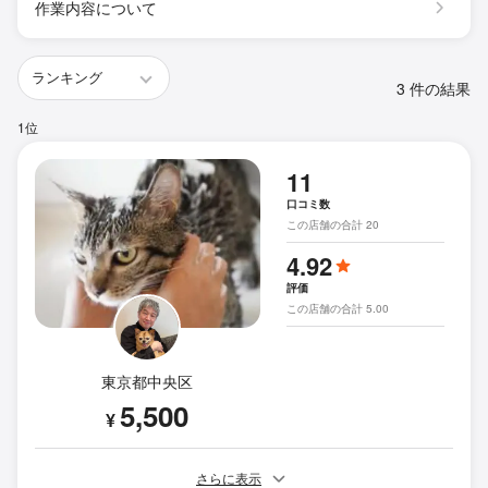
作業内容について
3 件の結果
1位
11
口コミ数
この店舗の合計 20
4.92
評価
この店舗の合計 5.00
東京都中央区
5,500
¥
さらに表示