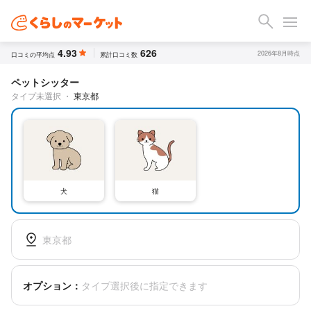
4.93
626
2026年8月時点
口コミの平均点
累計口コミ数
ペットシッター
タイプ未選択
・
東京都
犬
猫
東京都
オプション：
タイプ選択後に指定できます