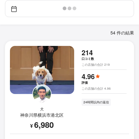
54 件の結果
214
口コミ数
この店舗の合計 219
4.96
評価
この店舗の合計 4.96
24時間以内の返信
犬
神奈川県横浜市港北区
6,980
¥