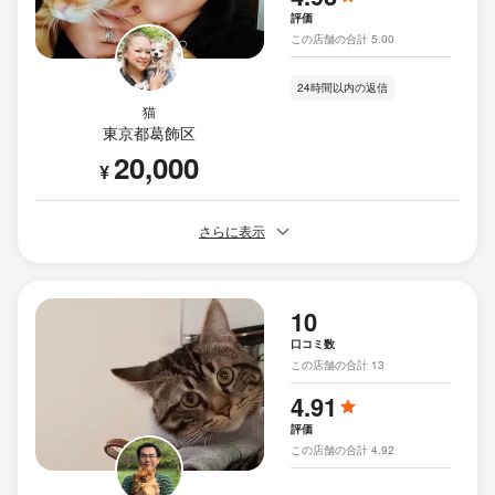
評価
この店舗の合計 5.00
24時間以内の返信
猫
東京都葛飾区
20,000
¥
さらに表示
10
口コミ数
この店舗の合計 13
4.91
評価
この店舗の合計 4.92