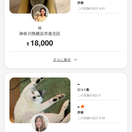
評価
この店舗の合計 4.91
猫
神奈川県横浜市港北区
18,000
¥
さらに表示
-
口コミ数
この店舗の合計 2
-
評価
この店舗の合計 5.00