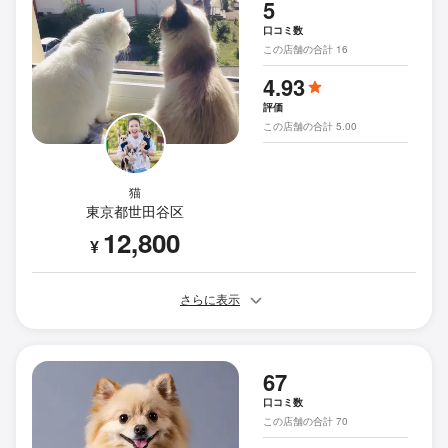
5
口コミ数
この店舗の合計 16
4.93
評価
この店舗の合計 5.00
猫
東京都世田谷区
12,800
¥
さらに表示
67
口コミ数
この店舗の合計 70