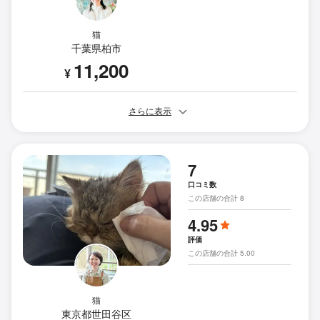
猫
千葉県柏市
11,200
¥
さらに表示
7
口コミ数
この店舗の合計 8
4.95
評価
この店舗の合計 5.00
猫
東京都世田谷区