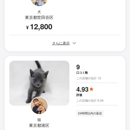
犬
東京都世田谷区
12,800
¥
さらに表示
9
口コミ数
この店舗の合計 12
4.93
評価
この店舗の合計 5.00
24時間以内の返信
猫
東京都港区