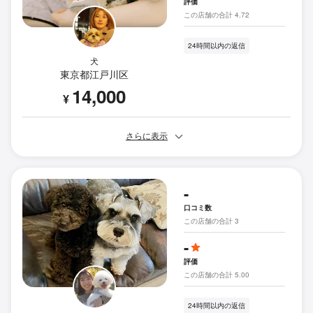
評価
この店舗の合計 4.72
24時間以内の返信
犬
東京都江戸川区
14,000
¥
さらに表示
-
口コミ数
この店舗の合計 3
-
評価
この店舗の合計 5.00
24時間以内の返信