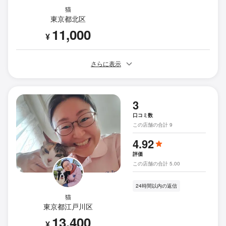
猫
東京都北区
11,000
¥
さらに表示
3
口コミ数
この店舗の合計 9
4.92
評価
この店舗の合計 5.00
24時間以内の返信
猫
東京都江戸川区
13,400
¥