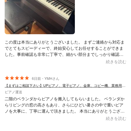
この度は本当にありがとうございました。 まずご連絡から対応ま
でとてもスピーディーで、終始安心してお任せすることができま
した。事前確認も非常に丁寧で、細かい部分までしっかり確認し
てくださり、さらに分かりやすい参考図まで用意していただけた
続きを読む
ので、イメージのズレもなくスムーズにやり取りができました。
当日の搬入作業もとても手際が良く、丁寧かつスムーズに設置ま
でしていただき、大変満足しております。 また機会がありました
6日前・YMHさん
ら、ぜひお願いしたいと思います。ありがとうございました。
【まずはご相談下さい】UPピアノ、電子ピアノ、金庫、コピー機、業務用冷蔵庫など
ピアノ運送
二階のベランダからピアノを搬入してもらいました。 ベランダか
らリビングの窓の高さもあり、さらにひどい暑さの中で重いピア
ノを大事に、丁寧に運んで頂きました。 本当にありがとうござい
ました！ また何かあればお願いしたいと思える方々でした！ オス
続きを読む
スメいたします！