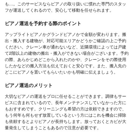
も…。このサービスならピアノの取り扱いに慣れた専門のスタッ
フが運送してくれるので、安心して移動を任せられます。
ピアノ運送を予約する際のポイント
アップライトピアノかグランドピアノかで金額が変わります。搬
出・搬入する建物が、対応可能エリアかどうかご確認の上ご予約
ください。クレーン車が通れないなど、近隣環境によっては戸建
て2階以上の建物の搬出・搬入ができない場合がございます。予約
の際、あらかじめどこから入れたのかや、クレーンをその際使用
したかなどの搬入方法も伝えておくと安心です。また、搬入先の
どこにピアノを置いてもらいたいかも明確に伝えましょう。
ピアノ運送のメリット
大切なピアノの運送をプロに任せることができます。調律もサー
ビスに含まれているので、長年メンテナンスしていなかった方に
もおすすめです。クリーニングも希望の方は依頼できますので、
もう何年も何もせず放置しているという方にはこれを機会に掃除
も依頼するとよりピアノが長持ちします。放っておくとカビが大
量発生してしまうこともあるので注意が必要です。