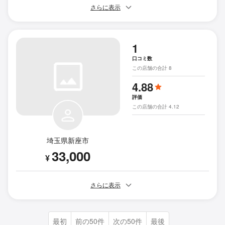
さらに表示
1
口コミ数
この店舗の合計 8
4.88
評価
この店舗の合計 4.12
埼玉県新座市
33,000
¥
さらに表示
最初
前の50件
次の50件
最後