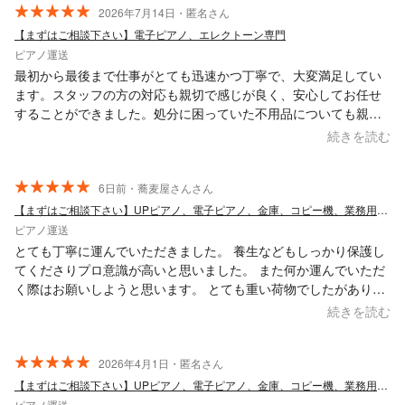
2026年7月14日・匿名さん
【まずはご相談下さい】電子ピアノ、エレクトーン専門
ピアノ運送
最初から最後まで仕事がとても迅速かつ丁寧で、大変満足してい
ます。スタッフの方の対応も親切で感じが良く、安心してお任せ
することができました。処分に困っていた不用品についても親身
になって相談に乗ってくださり、一部は快く引き取っていただけ
続きを読む
て本当に助かりました。細やかな気配りと誠実な対応に感謝して
います。また何かあれば、ぜひお願いしたいと思える素晴らしい
サービスでした。ありがとうございました。
6日前・蕎麦屋さんさん
【まずはご相談下さい】UPピアノ、電子ピアノ、金庫、コピー機、業務用冷蔵庫など
ピアノ運送
とても丁寧に運んでいただきました。 養生などもしっかり保護し
てくださりプロ意識が高いと思いました。 また何か運んでいただ
く際はお願いしようと思います。 とても重い荷物でしたがありが
とうございました。
続きを読む
2026年4月1日・匿名さん
【まずはご相談下さい】UPピアノ、電子ピアノ、金庫、コピー機、業務用冷蔵庫など
ピアノ運送