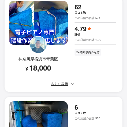
62
口コミ数
この店舗の合計 574
4.79
評価
この店舗の合計 4.90
24時間以内の返信
神奈川県横浜市青葉区
18,000
¥
さらに表示
6
口コミ数
この店舗の合計 555