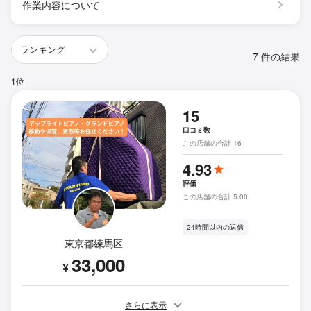
作業内容について
7 件の結果
1位
15
口コミ数
この店舗の合計 16
4.93
評価
この店舗の合計 5.00
24時間以内の返信
東京都練馬区
33,000
¥
さらに表示