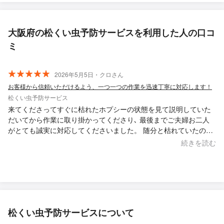
大阪府の松くい虫予防サービスを利用した人の口コ
ミ
2026年5月5日・クロさん
お客様から信頼いただけるよう、一つ一つの作業を迅速丁寧に対応します！
松くい虫予防サービス
来てくださってすぐに枯れたホプシーの状態を見て説明していた
だいてから作業に取り掛かってくださり､ 最後までご夫婦お二人
がとても誠実に対応してくださいました。 随分と枯れていたので
来てくださるまでは半分諦めていたのですが､ 丁寧なお話もそう
続きを読む
ですが､剪定や消毒等でみちがえる仕上がりにしてくださり 嬉し
いやら安堵するやら 木も喜んでるように見えました。 本当にあり
がとうございました！ 是非 今後もよろしくお願いいたします。
松くい虫予防サービスについて