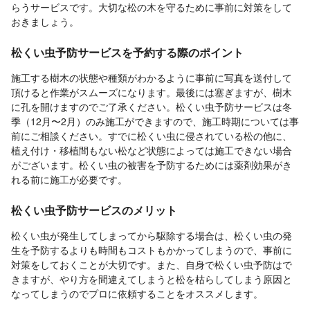
らうサービスです。大切な松の木を守るために事前に対策をして
おきましょう。
松くい虫予防サービスを予約する際のポイント
施工する樹木の状態や種類がわかるように事前に写真を送付して
頂けると作業がスムーズになります。最後には塞ぎますが、樹木
に孔を開けますのでご了承ください。松くい虫予防サービスは冬
季（12月〜2月）のみ施工ができますので、施工時期については事
前にご相談ください。すでに松くい虫に侵されている松の他に、
植え付け・移植間もない松など状態によっては施工できない場合
がございます。松くい虫の被害を予防するためには薬剤効果がき
れる前に施工が必要です。
松くい虫予防サービスのメリット
松くい虫が発生してしまってから駆除する場合は、松くい虫の発
生を予防するよりも時間もコストもかかってしまうので、事前に
対策をしておくことが大切です。また、自身で松くい虫予防はで
きますが、やり方を間違えてしまうと松を枯らしてしまう原因と
なってしまうのでプロに依頼することをオススメします。