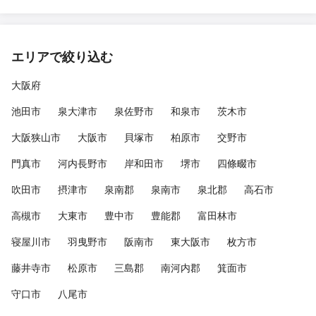
エリアで絞り込む
大阪府
池田市
泉大津市
泉佐野市
和泉市
茨木市
大阪狭山市
大阪市
貝塚市
柏原市
交野市
門真市
河内長野市
岸和田市
堺市
四條畷市
吹田市
摂津市
泉南郡
泉南市
泉北郡
高石市
高槻市
大東市
豊中市
豊能郡
富田林市
寝屋川市
羽曳野市
阪南市
東大阪市
枚方市
藤井寺市
松原市
三島郡
南河内郡
箕面市
守口市
八尾市