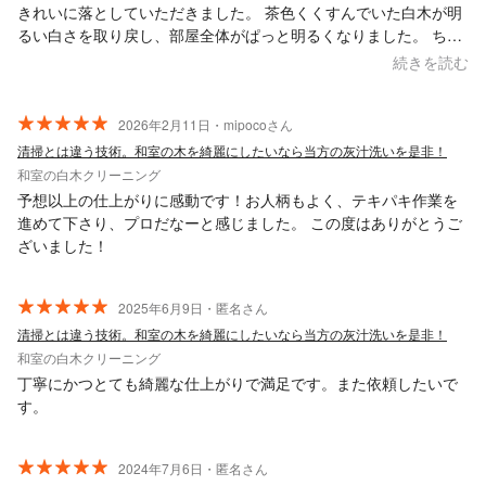
きれいに落としていただきました。 茶色くくすんでいた白木が明
るい白さを取り戻し、部屋全体がぱっと明るくなりました。 ちょ
っとした質問にも気さくに答えてくださり、作業も丁寧で安心し
続きを読む
てお任せできる業者さんです。
2026年2月11日・mipocoさん
清掃とは違う技術。和室の木を綺麗にしたいなら当方の灰汁洗いを是非！
和室の白木クリーニング
予想以上の仕上がりに感動です！お人柄もよく、テキパキ作業を
進めて下さり、プロだなーと感じました。 この度はありがとうご
ざいました！
2025年6月9日・匿名さん
清掃とは違う技術。和室の木を綺麗にしたいなら当方の灰汁洗いを是非！
和室の白木クリーニング
丁寧にかつとても綺麗な仕上がりで満足です。また依頼したいで
す。
2024年7月6日・匿名さん