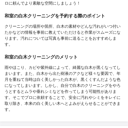
ロに頼んでより素敵な空間にしましょう！
和室の白木クリーニングを予約する際のポイント
クリーニングの場所や箇所、白木の素材やどんな汚れがいつ付い
たかなどの情報を事前に教えていただけると作業がスムーズにな
ります。汚れについては写真も事前に送ることをおすすめしま
す。
和室の白木クリーニングのメリット
雨やほこり、カビや紫外線によって、綺麗な白木が黒くなってし
まいます。また、白木から出た樹液のアクなど様々な要因で、年
月を重ねて当時は白く美しかった白木が、黒くくすんだような色
になってしまいます。しかし、自分で白木のクリーニングをやろ
うとするとムラや垂れシミなどを作ってしまう可能性がありま
す。そこでプロに依頼することで、安全に汚れやシミをキレイに
取り除き、本来の白く美しい木へとよみがえらせることができま
す。