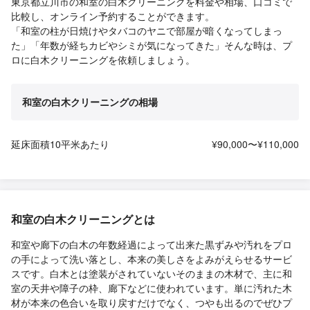
東京都立川市の和室の白木クリーニングを料金や相場、口コミで
比較し、オンライン予約することができます。
「和室の柱が日焼けやタバコのヤニで部屋が暗くなってしまっ
た」「年数が経ちカビやシミが気になってきた」そんな時は、プ
ロに白木クリーニングを依頼しましょう。
和室の白木クリーニングの相場
延床面積10平米あたり
¥90,000〜¥110,000
和室の白木クリーニングとは
和室や廊下の白木の年数経過によって出来た黒ずみや汚れをプロ
の手によって洗い落とし、本来の美しさをよみがえらせるサービ
スです。白木とは塗装がされていないそのままの木材で、主に和
室の天井や障子の枠、廊下などに使われています。単に汚れた木
材が本来の色合いを取り戻すだけでなく、つやも出るのでぜひプ