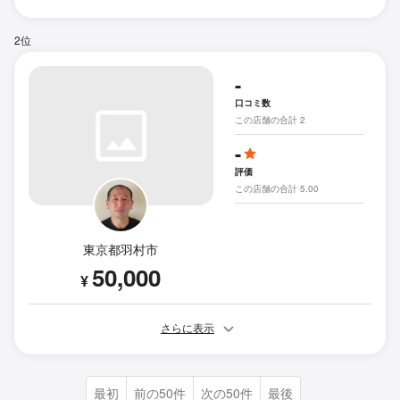
2位
-
口コミ数
この店舗の合計 2
-
評価
この店舗の合計 5.00
東京都羽村市
50,000
¥
さらに表示
最初
前の50件
次の50件
最後