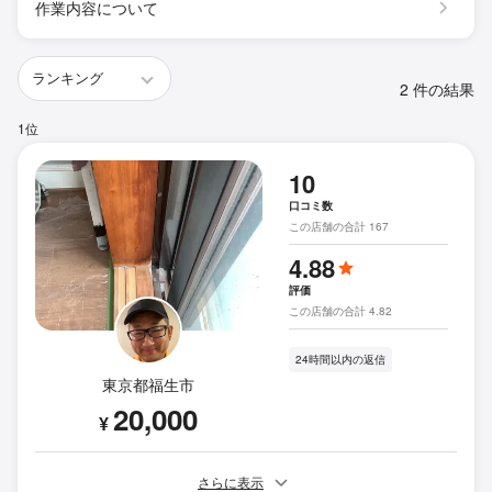
作業内容について
2 件の結果
1位
10
口コミ数
この店舗の合計 167
4.88
評価
この店舗の合計 4.82
24時間以内の返信
東京都福生市
20,000
¥
さらに表示