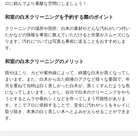
ロに頼んでより素敵な空間にしましょう！
和室の白木クリーニングを予約する際のポイント
クリーニングの場所や箇所、白木の素材やどんな汚れがいつ付い
たかなどの情報を事前に教えていただけると作業がスムーズにな
ります。汚れについては写真も事前に送ることをおすすめしま
す。
和室の白木クリーニングのメリット
雨やほこり、カビや紫外線によって、綺麗な白木が黒くなってし
まいます。また、白木から出た樹液のアクなど様々な要因で、年
月を重ねて当時は白く美しかった白木が、黒くくすんだような色
になってしまいます。しかし、自分で白木のクリーニングをやろ
うとするとムラや垂れシミなどを作ってしまう可能性がありま
す。そこでプロに依頼することで、安全に汚れやシミをキレイに
取り除き、本来の白く美しい木へとよみがえらせることができま
す。