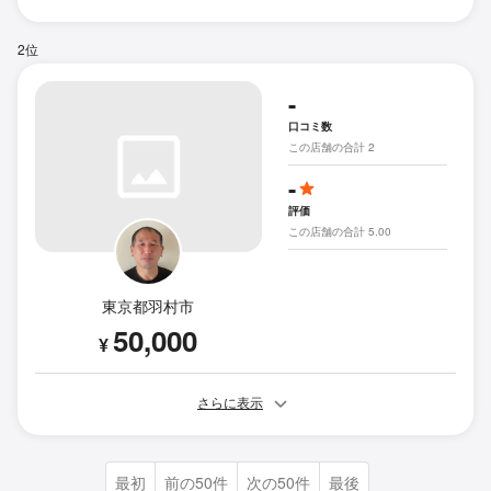
2位
-
口コミ数
この店舗の合計 2
-
評価
この店舗の合計 5.00
東京都羽村市
50,000
¥
さらに表示
最初
前の50件
次の50件
最後