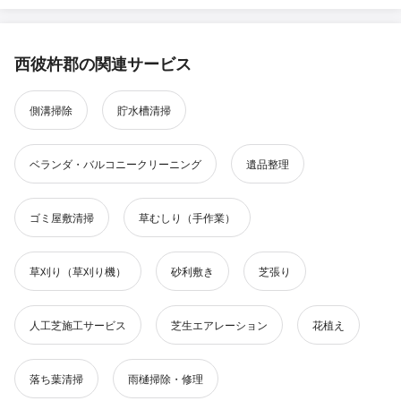
西彼杵郡の関連サービス
側溝掃除
貯水槽清掃
ベランダ・バルコニークリーニング
遺品整理
ゴミ屋敷清掃
草むしり（手作業）
草刈り（草刈り機）
砂利敷き
芝張り
人工芝施工サービス
芝生エアレーション
花植え
落ち葉清掃
雨樋掃除・修理