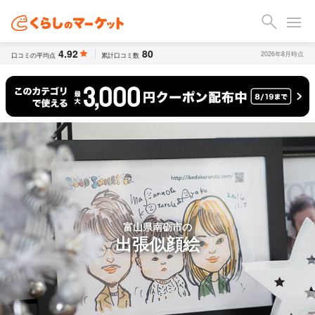
4.92
80
2026年8月時点
口コミの平均点
累計口コミ数
富山県南砺市の
出張似顔絵