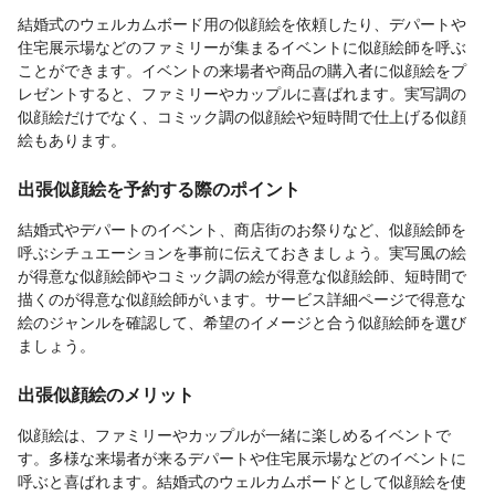
結婚式のウェルカムボード用の似顔絵を依頼したり、デパートや
住宅展示場などのファミリーが集まるイベントに似顔絵師を呼ぶ
ことができます。イベントの来場者や商品の購入者に似顔絵をプ
レゼントすると、ファミリーやカップルに喜ばれます。実写調の
似顔絵だけでなく、コミック調の似顔絵や短時間で仕上げる似顔
絵もあります。
出張似顔絵を予約する際のポイント
結婚式やデパートのイベント、商店街のお祭りなど、似顔絵師を
呼ぶシチュエーションを事前に伝えておきましょう。実写風の絵
が得意な似顔絵師やコミック調の絵が得意な似顔絵師、短時間で
描くのが得意な似顔絵師がいます。サービス詳細ページで得意な
絵のジャンルを確認して、希望のイメージと合う似顔絵師を選び
ましょう。
出張似顔絵のメリット
似顔絵は、ファミリーやカップルが一緒に楽しめるイベントで
す。多様な来場者が来るデパートや住宅展示場などのイベントに
呼ぶと喜ばれます。結婚式のウェルカムボードとして似顔絵を使