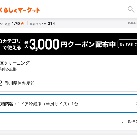
4.79
314
2026
の平均点
累計口コミ数
庫クリーニング
県仲多度郡
香川県仲多度郡
依頼内容：
1ドア冷蔵庫（単身サイズ）1台
条件