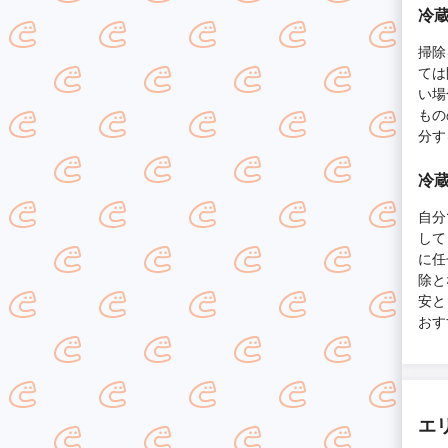
冷
掃除
ては
い場
もの
分す
冷
自分
して
に任
除と
安と
おす
エ