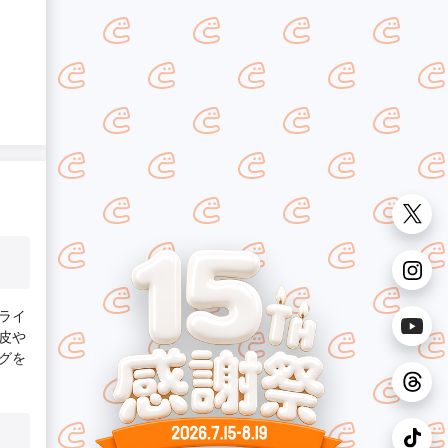
ライ
皮や
グを