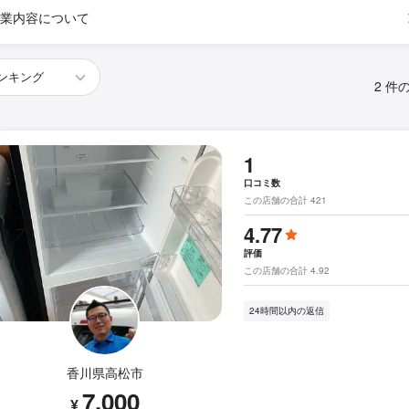
業内容について
2 件
1
口コミ数
この店舗の合計 421
4.77
評価
この店舗の合計 4.92
24時間以内の返信
香川県高松市
7,000
¥