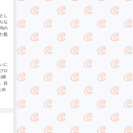
とし
らな
内の
た処
いに
プロ
の掃
。目
ため