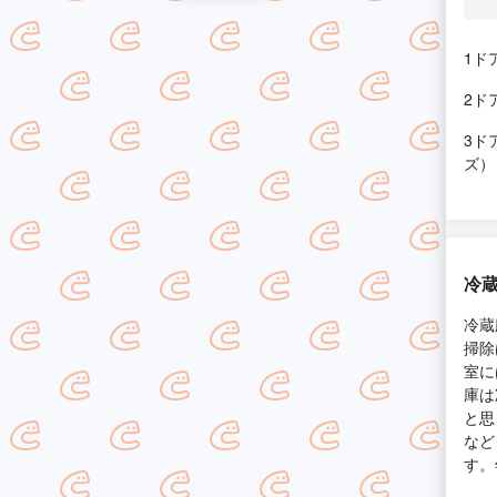
1ド
2ド
3ド
ズ）
冷
冷蔵
掃除
室に
庫は
と思
など
す。