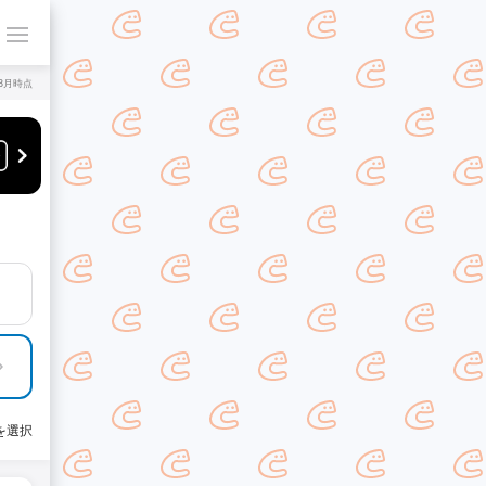
年8月時点
を選択