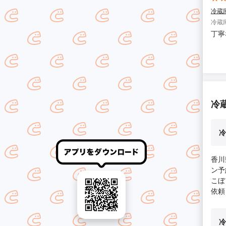
冷蔵
冷蔵
丁寧
冷
冷
香川
ン予
こぼ
依頼
冷