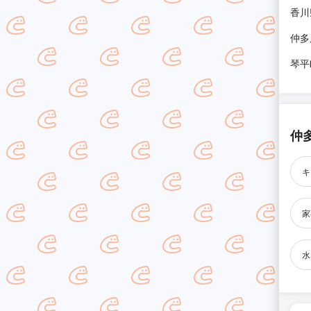
香川
仲多
琴平
仲
キ
家
水