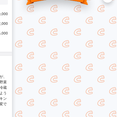
,000
,000
,000
が、
野菜
冷蔵
よう
キン
変で