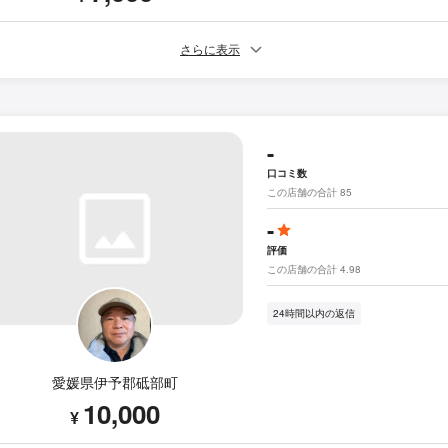
さらに表示
-
口コミ数
この店舗の合計 85
-
評価
この店舗の合計 4.98
24時間以内の返信
愛媛県伊予郡砥部町
10,000
¥