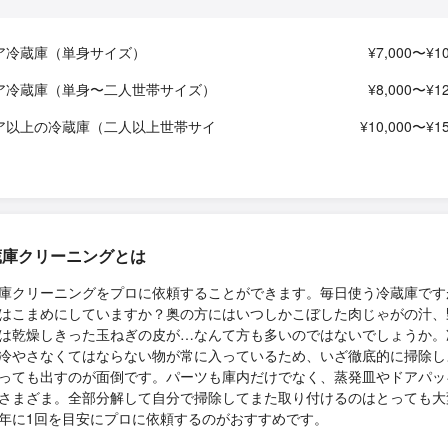
ア冷蔵庫（単身サイズ）
¥7,000〜¥10
ア冷蔵庫（単身〜二人世帯サイズ）
¥8,000〜¥12
ア以上の冷蔵庫（二人以上世帯サイ
¥10,000〜¥15
蔵庫クリーニングとは
庫クリーニングをプロに依頼することができます。毎日使う冷蔵庫です
はこまめにしていますか？奥の方にはいつしかこぼした肉じゃがの汁、
は乾燥しきった玉ねぎの皮が…なんて方も多いのではないでしょうか。
冷やさなくてはならない物が常に入っているため、いざ徹底的に掃除し
っても出すのが面倒です。パーツも庫内だけでなく、蒸発皿やドアパッ
さまざま。全部分解して自分で掃除してまた取り付けるのはとっても大
年に1回を目安にプロに依頼するのがおすすめです。