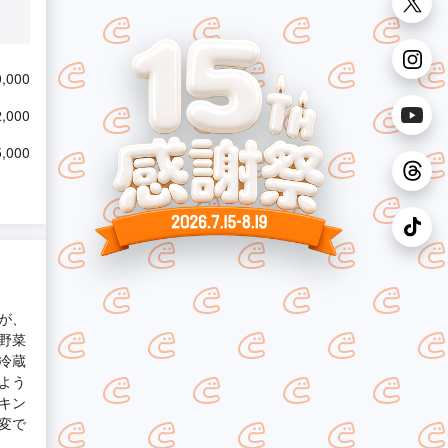
,000
,000
,000
が、
野菜
冷蔵
よう
キン
変で