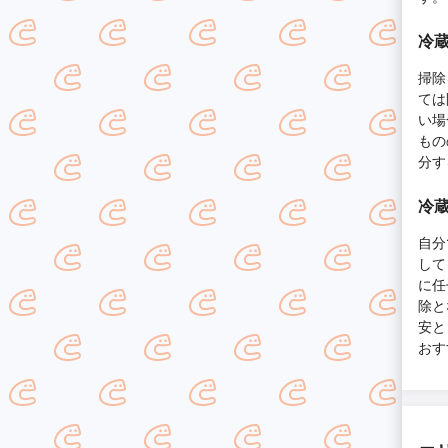
冷
掃除
ては
い場
もの
分す
冷
自分
して
に任
除と
安と
おす