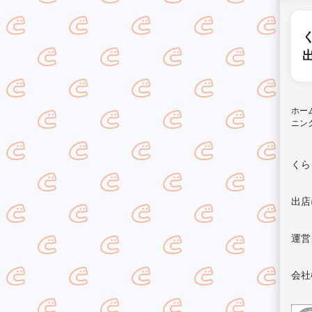
ホー
ニン
くら
出店
運営
会社