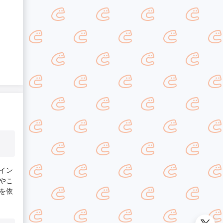
イン
やこ
を依