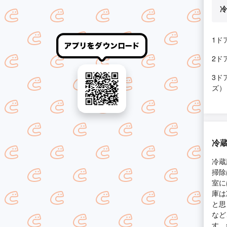
冷
1ド
2ド
3ド
ズ）
冷
冷蔵
掃除
室に
庫は
と思
など
す。