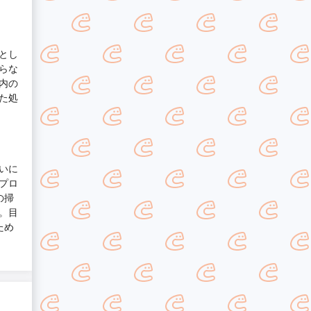
とし
らな
内の
た処
いに
プロ
の掃
。目
ため