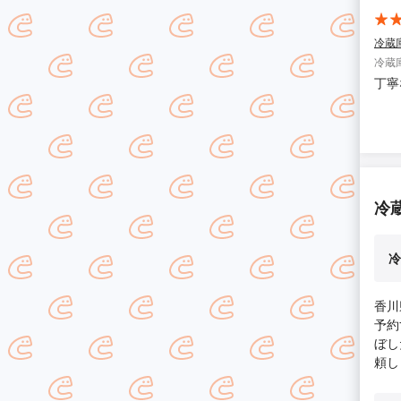
冷蔵
冷蔵
丁寧
冷
冷
香川
予約
ぼし
頼し