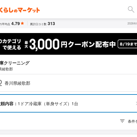
4.79
313
2026
の平均点
累計口コミ数
庫クリーニング
県綾歌郡
香川県綾歌郡
依頼内容：
1ドア冷蔵庫（単身サイズ）1台
条件