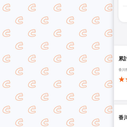
累
香川
香