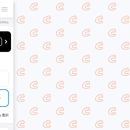
年8月時点
を選択