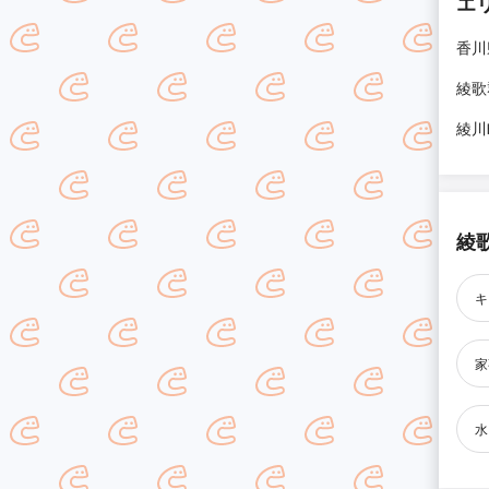
エ
香川
綾歌
綾川
綾
キ
家
水