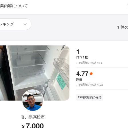
業内容について
1 件
1
口コミ数
この店舗の合計 418
4.77
評価
この店舗の合計 4.92
24時間以内の返信
香川県高松市
7,000
¥