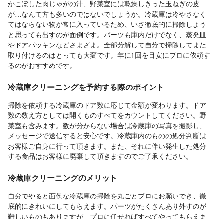
かこぼした肉じゃがの汁、野菜室には乾燥しきった玉ねぎの皮
が…なんて方も多いのではないでしょうか。冷蔵庫は冷やさなく
てはならない物が常に入っているため、いざ徹底的に掃除しよう
と思っても出すのが面倒です。パーツも庫内だけでなく、蒸発皿
やドアパッキンなどさまざま。全部分解して自分で掃除してまた
取り付けるのはとっても大変です。年に1回を目安にプロに依頼す
るのがおすすめです。
冷蔵庫クリーニングを予約する際のポイント
掃除を依頼する冷蔵庫のドア数に応じて金額が変わります。ドア
数の数え方としては開くものすべてをカウントしてください。野
菜室も含みます。数が分からない場合は冷蔵庫の写真を撮影し、
メッセージで送信すると安心です。冷蔵庫内のものの処分判断は
お客様ご自身に行って頂きます。また、それに伴い発生した処分
する食品はお客様に廃棄して頂きますのでご了承ください。
冷蔵庫クリーニングのメリット
自分でやると面倒な冷蔵庫の掃除を丸ごとプロにお願いでき、徹
底的にきれいにしてもらえます。パーツがたくさんあり外すのが
難しいものもありますが、プロに任せればすべてやってもらえま