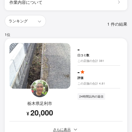
作業内容について
1 件の結果
1位
-
口コミ数
この店舗の合計 381
-
評価
この店舗の合計 4.81
24時間以内の返信
栃木県足利市
20,000
¥
さらに表示