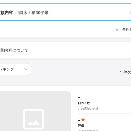
依頼内容：
1階床面積30平米
条件
業内容について
1 件
-
口コミ数
この店舗の合計 -
-
評価
この店舗の合計 -