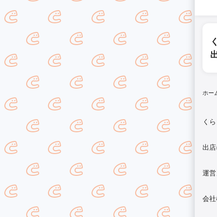
ホー
くら
出店
運営
会社