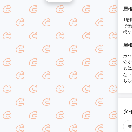
屋根
1階
で予
択が
屋根
カバ
安く
も普
ない
ちら
タ
葺