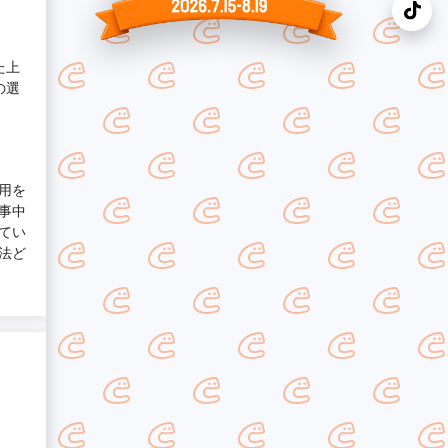
た上
の選
用を
事中
てい
法ど