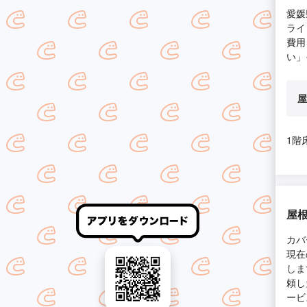
愛媛
ライ
費用
い」
屋
1階
屋根
カバ
現在
しま
頼し
ービ