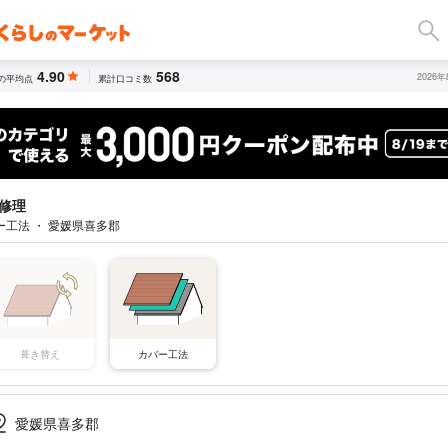
4.90
568
2026
の平均点
累計口コミ数
修理
ー工法 ・ 愛媛県喜多郡
葺き替え
カバー工法
愛媛県喜多郡