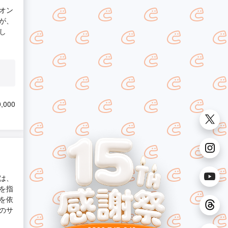
オン
が、
し
,000
は、
を指
を依
のサ