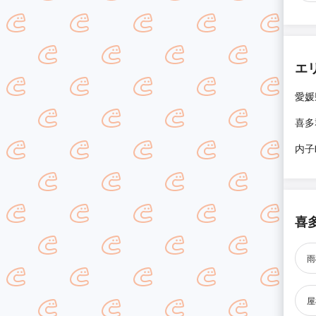
エ
愛媛
喜多
内子
喜
雨
屋